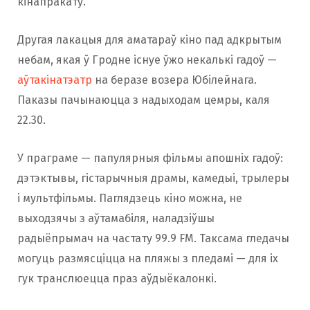
кінапракату.
Другая лакацыя для аматараў кіно пад адкрытым
небам, якая ў Гродне існуе ўжо некалькі гадоў —
аўтакінатэатр
на беразе возера Юбілейнага.
Паказы пачынаюцца з надыходам цемры, каля
22.30.
У праграме — папулярныя фільмы апошніх гадоў:
дэтэктывы, гістарычныя драмы, камедыі, трылеры
і мультфільмы. Паглядзець кіно можна, не
выходзячы з аўтамабіля, наладзіўшы
радыёпрымач на частату 99.9 FM. Таксама гледачы
могуць размясціцца на пляжы з пледамі — для іх
гук транслюецца праз аўдыёкалонкі.