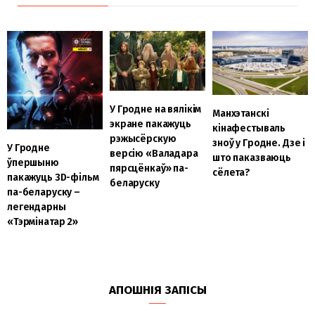
У Гродне на вялікім
Манхэтанскі
экране пакажуць
кінафестываль
рэжысёрскую
зноў у Гродне. Дзе і
У Гродне
версію «Валадара
што паказваюць
ўпершыню
пярсцёнкаў» па-
сёлета?
пакажуць 3D-фільм
беларуску
па-беларуску –
легендарны
«Тэрмінатар 2»
АПОШНІЯ ЗАПІСЫ