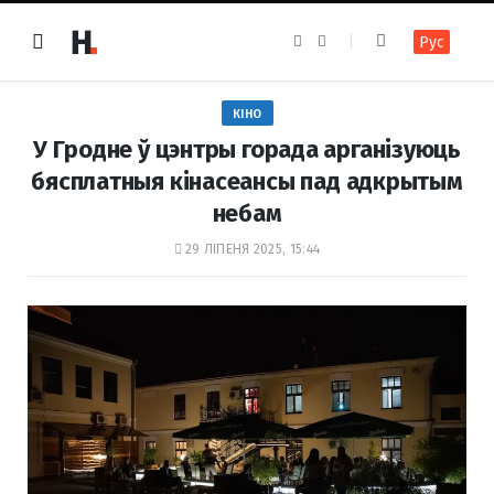
F
I
Рус
a
n
c
s
e
t
b
a
o
g
КІНО
o
r
k
a
У Гродне ў цэнтры горада арганізуюць
m
бясплатныя кінасеансы пад адкрытым
небам
29 ЛІПЕНЯ 2025, 15:44