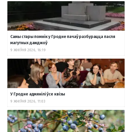
Самы стары помнік у Гродне пачаў разбурацца пасля
магутных дажджоў
9 ЖНІЎНЯ 2026, 16:19
У Гродне адмянілі ўсе квізы
9 ЖНІЎНЯ 2026, 11:03