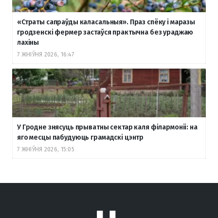
«Страты сапраўды каласальныя». Праз спёку і маразы
гродзенскі фермер застаўся практычна без ураджаю
лахіны
7 ЖНІЎНЯ 2026, 16:47
У Гродне знясуць прыватны сектар каля філармоніі: на
яго месцы пабудуюць грамадскі цэнтр
7 ЖНІЎНЯ 2026, 15:05