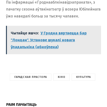
Па інфармацыі «Гроднааблкінавідэапраката», з
пачатку сезона аўтакінатэатр ў возера Юбілейнага
ўжо наведалі больш за тысячу чалавек.
Чытайце яшчэ:
У Гродна вяртаецца бар
"Лондан". Установе шукалі новага
ўладальніка (абноўлена)
ГАРАДСКАЯ ПРАСТОРА
КІНО
КУЛЬТУРА
РАІМ ПАЧЫТАЦЬ