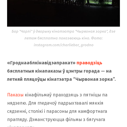
Бар "Чарлі" ў дворыку кінатэатра "Чырвоная зорка", дзе
летам бясплатна паказваюць кіно. Фота:
instagram.com/charliebar_grodno
«Гроднааблкінавідэапракат»
праводзіць
бясплатныя кінапаказы ў цэнтры горада — на
летняй пляцоўцы кінатэатра “Чырвоная зорка”.
Паказы
кінафільмаў праходзяць з пятніцы па
нядзелю. Для гледачоў падрыхтавалі мяккія
сядзенні, столікі і парасоны для камфортнага
прагляду. Дэманструюцца фільмы з бягучага