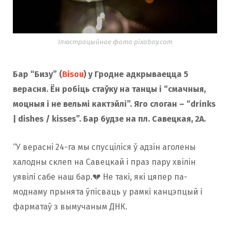
Ілюстрацыйнае фота pixabay.com
Бар “Бизу” (
Bisou
) у Гродне адкрываецца 5
верасня. Ён робіць стаўку на танцы і “смачныя,
моцныя і не вельмі кактэйлі”. Яго слоган – “drinks
| dishes / kisses”. Бар будзе на пл. Савецкая, 2А.
“У верасні 24-га мы спусціліся ў адзін аголены
халодны склеп на Савецкай і праз пару хвілін
уявілі сабе наш бар.💔 Не такі, які цяпер па-
моднаму прынята ўпісваць у рамкі канцэпцый і
фарматаў з вымучаным ДНК.