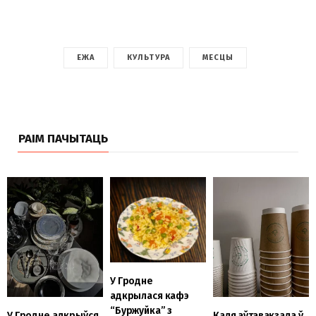
ЕЖА
КУЛЬТУРА
МЕСЦЫ
РАІМ ПАЧЫТАЦЬ
У Гродне
адкрылася кафэ
“Буржуйка” з
У Гродне адкрыўся
Каля аўтавакзала ў