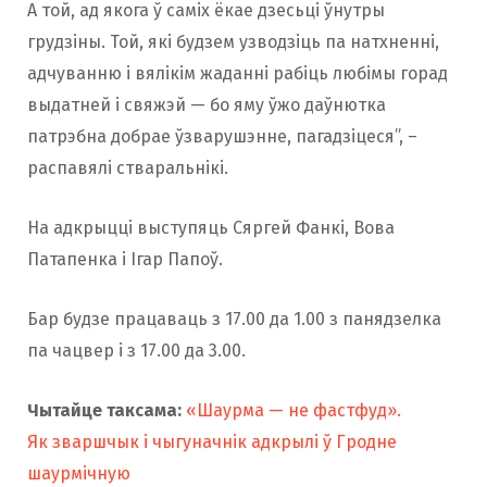
А той, ад якога ў саміх ёкае дзесьці ўнутры
грудзіны. Той, які будзем узводзіць па натхненні,
адчуванню і вялікім жаданні рабіць любімы горад
выдатней і свяжэй — бо яму ўжо даўнютка
патрэбна добрае ўзварушэнне, пагадзіцеся”, –
распавялі стваральнікі.
На адкрыцці выступяць Сяргей Фанкі, Вова
Патапенка і Ігар Папоў.
Бар будзе працаваць з 17.00 да 1.00 з панядзелка
па чацвер і з 17.00 да 3.00.
Чытайце таксама:
«Шаурма — не фастфуд».
Як зваршчык і чыгуначнік адкрылі ў Гродне
шаурмічную