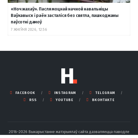
«Ноч жахаў». Пасля моцнай начной навальніцы
Ваўкавыск і раён засталіся без святла, пашкоджаны
паўсотні дамоў
7 ЖНІЎНЯ 2026, 12:56
FACEBOOK
INSTAGRAM
TELEGRAM
RSS
YOUTUBE
ВКОНТАКТЕ
2016-2026 Выкарыстанне матэрыялаў сайта дазваляецца паводле