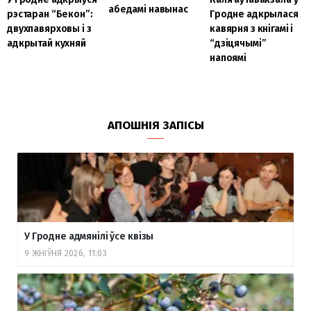
абедамі навынас
рэстаран “Бекон”:
Гродне адкрылася
двухпавярховы і з
кавярня з кнігамі і
адкрытай кухняй
“дзіцячымі”
напоямі
АПОШНІЯ ЗАПІСЫ
У Гродне адмянілі ўсе квізы
9 ЖНІЎНЯ 2026, 11:03