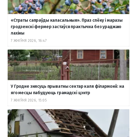
«Страты сапраўды каласальныя». Праз спёку і маразы
гродзенскі фермер застаўся практычна без ураджаю
лахіны
7 ЖНІЎНЯ 2026, 16:47
У Гродне знясуць прыватны сектар каля філармоніі: на
яго месцы пабудуюць грамадскі цэнтр
7 ЖНІЎНЯ 2026, 15:05