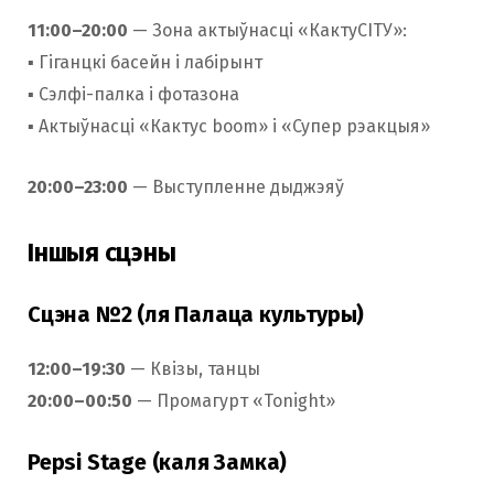
11:00–20:00
— Зона актыўнасці «КактуСІТУ»:
▪️ Гіганцкі басейн і лабірынт
▪️ Сэлфі-палка і фотазона
▪️ Актыўнасці «Кактус boom» і «Супер рэакцыя»
20:00–23:00
— Выступленне дыджэяў
Іншыя сцэны
Сцэна №2 (ля Палаца культуры)
12:00–19:30
— Квізы, танцы
20:00–00:50
— Промагурт «Tonight»
Pepsi Stage (каля Замка)