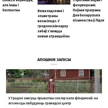
LIDBEER вернецца,
З хросным ходам і
але іншы і
феерверкамі.
бясплатны
Поўная праграма
Вежа падзення і
Дня беларускага
«паветраны
пісьменства ў Лідзе
веласіпед». У
гродзенскім парку
забаў з’явяцца
новыя атракцыёны
АПОШНІЯ ЗАПІСЫ
У Гродне знясуць прыватны сектар каля філармоніі: на
яго месцы пабудуюць грамадскі цэнтр