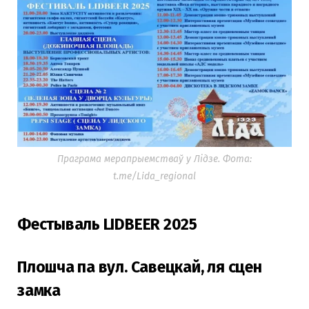
Праграма мерапрыемстваў у Лідзе. Фота:
t.me/Lida_regional
Фестываль LIDBEER 2025
Плошча па вул. Савецкай, ля сцен
замка