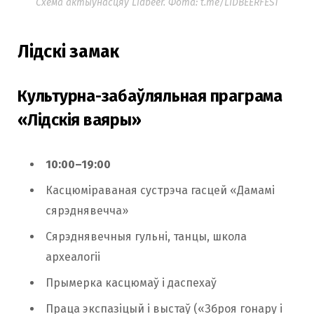
Схема актыўнасцяў Lidbeer. Фота: t.me/LIDBEERFEST
Лідскі замак
Культурна-забаўляльная праграма
«Лідскія ваяры»
10:00–19:00
Касцюміраваная сустрэча гасцей «Дамамі
сярэднявечча»
Сярэднявечныя гульні, танцы, школа
археалогіі
Прымерка касцюмаў і даспехаў
Праца экспазіцый і выстаў («Зброя гонару і