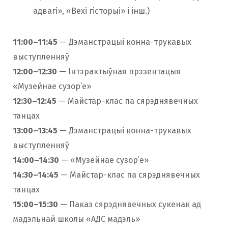
адвагі», «Вехі гісторыі» і інш.)
11:00–11:45
— Дэманстрацыі конна-трукавых
выступленняў
12:00–12:30
— Інтэрактыўная прэзентацыя
«Музейнае сузор’е»
12:30–12:45
— Майстар-клас па сярэднявечных
танцах
13:00–13:45
— Дэманстрацыі конна-трукавых
выступленняў
14:00–14:30
— «Музейнае сузор’е»
14:30–14:45
— Майстар-клас па сярэднявечных
танцах
15:00–15:30
— Паказ сярэднявечных сукенак ад
мадэльнай школы «АДС мадэль»