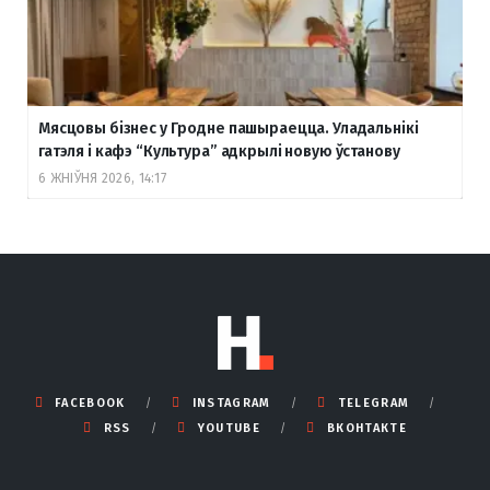
Мясцовы бізнес у Гродне пашыраецца. Уладальнікі
гатэля і кафэ “Культура” адкрылі новую ўстанову
6 ЖНІЎНЯ 2026, 14:17
FACEBOOK
INSTAGRAM
TELEGRAM
RSS
YOUTUBE
ВКОНТАКТЕ