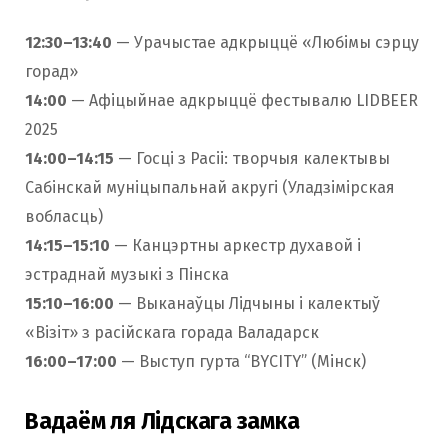
12:30–13:40
— Урачыстае адкрыццё «Любімы сэрцу
горад»
14:00
— Афіцыйнае адкрыццё фестывалю LIDBEER
2025
14:00–14:15
— Госці з Расіі: творчыя калектывы
Сабінскай муніцыпальнай акругі (Уладзімірская
вобласць)
14:15–15:10
— Канцэртны аркестр духавой і
эстраднай музыкі з Пінска
15:10–16:00
— Выканаўцы Лідчыны і калектыў
«Візіт» з расійскага горада Валадарск
16:00–17:00
— Выступ гурта “BYCITY” (Мінск)
Вадаём ля Лідскага замка