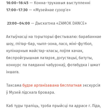
16:00–16:45
— Конна-трукавыя выступленні
17:00–17:30
— «Музейнае сузор’е»
23:00–04:00
— Дыскатэка «ZAMOK DANCE»
Актыўнасці на тэрыторыі фестывалю: барабаннае
шоу, глітар-бар, чылл-зона, ласо, міні-футбол,
кулінарныя майстар-класы, лоўля качак,
бяспройгрышная латарэя, дэгустацыі, батуты,
конкурс па паяданні чабурэкаў, фотабудка і шмат
іншага.
Таксама
будзе арганізавана бясплатная
экскурсія
ў Музей лідскага бровара.
Каб туды трапіць, трэба прыйсці па адрасе г. Ліда,