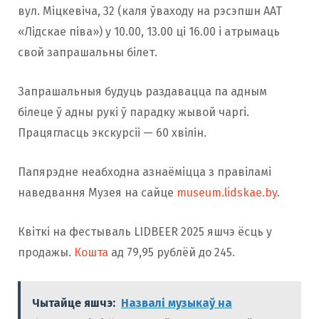
вул. Міцкевіча, 32 (каля ўваходу на рэсэпшн ААТ
«Лідскае піва») у 10.00, 13.00 ці 16.00 і атрымаць
свой запрашальны білет.
Запрашальныя будуць раздавацца па адным
білеце ў адны рукі ў парадку жывой чаргі.
Працягласць экскурсіі — 60 хвілін.
Папярэдне неабходна азнаёміцца з правіламі
наведвання Музея на сайце
museum.lidskae.by
.
Квіткі на фестываль LIDBEER 2025 яшчэ ёсць у
продажы.
Кошта
ад 79,95 рублёй до 245.
Чытайце яшчэ:
Назвалі музыкаў на