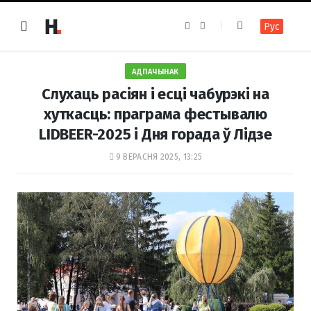
F
I
Рус
a
n
c
s
e
t
b
a
o
g
АДПАЧЫНАК
o
r
k
a
Слухаць расіян і есці чабурэкі на
m
хуткасць: праграма фестывалю
LIDBEER-2025 і Дня горада ў Лідзе
9 ВЕРАСНЯ 2025, 13:25