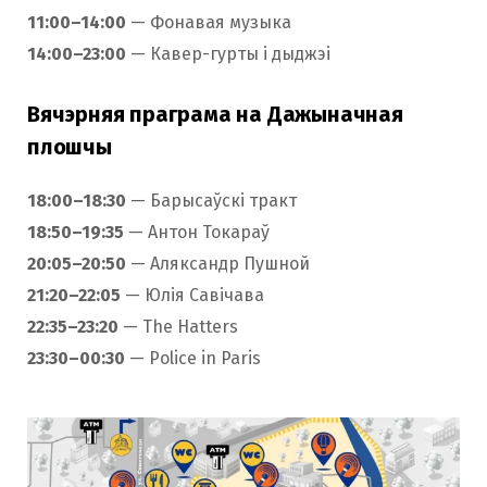
11:00–14:00
— Фонавая музыка
14:00–23:00
— Кавер-гурты і дыджэі
Вячэрняя праграма на Дажыначная
плошчы
18:00–18:30
— Барысаўскі тракт
18:50–19:35
— Антон Токараў
20:05–20:50
— Аляксандр Пушной
21:20–22:05
— Юлія Савічава
22:35–23:20
— The Hatters
23:30–00:30
— Police in Paris