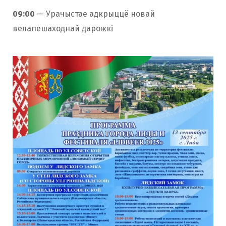
09:00
— Урачыстае адкрыццё новай
велапешаходнай дарожкі