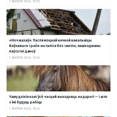
7 ЖНІЎНЯ 2026, 15:05
«Ноч жахаў». Пасля моцнай начной навальніцы
Ваўкавыск і раён засталіся без святла, пашкоджаны
паўсотні дамоў
7 ЖНІЎНЯ 2026, 12:56
Чаму дзікія коні ўсё часцей выходзяць на дарогі — і што
з імі будуць рабіць
7 ЖНІЎНЯ 2026, 10:45