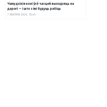
Чаму дзікія коні ўсё часцей выходзяць на
дарогі — і што з імі будуць рабіць
7 ЖНІЎНЯ 2026, 10:45