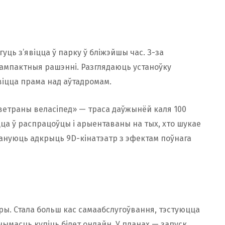
ць з’явіцца ў парку ў бліжэйшы час. З-за
ампактныя рашэнні. Разглядаюць устаноўку
явіцца прама над аўтадромам.
ветраны веласіпед» — траса даўжынёй каля 100
цца ў распрацоўцы і арыентаваны на тых, хто шукае
лануюць адкрыць 9D-кінатэатр з эфектам поўнага
ры. Стала больш кас самаабслугоўвання, тэстуюцца
ымасць купіць білет онлайн. У планах — запуск