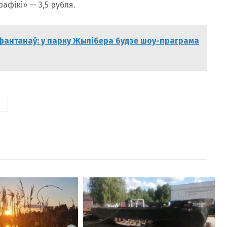
рафікі» — 3,5 рубля.
фантанаў: у парку Жылібера будзе шоу-праграма