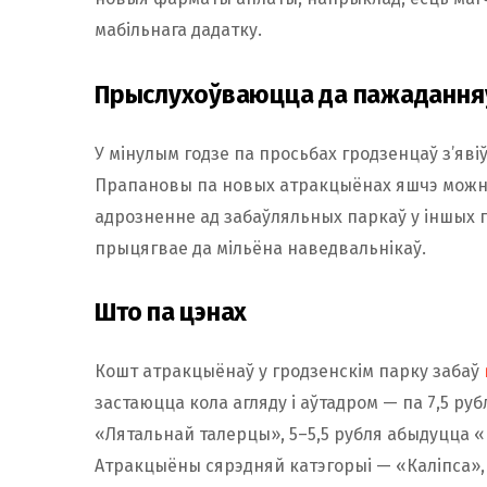
мабільнага дадатку.
Прыслухоўваюцца да пажаданняў
У мінулым годзе па просьбах гродзенцаў з’яв
Прапановы па новых атракцыёнах яшчэ можн
адрозненне ад забаўляльных паркаў у іншых га
прыцягвае да мільёна наведвальнікаў.
Што па цэнах
Кошт атракцыёнаў у гродзенскім парку забаў
застаюцца кола агляду і аўтадром — па 7,5 руб
«Лятальнай талерцы», 5–5,5 рубля абыдуцца «
Атракцыёны сярэдняй катэгорыі — «Каліпса», 