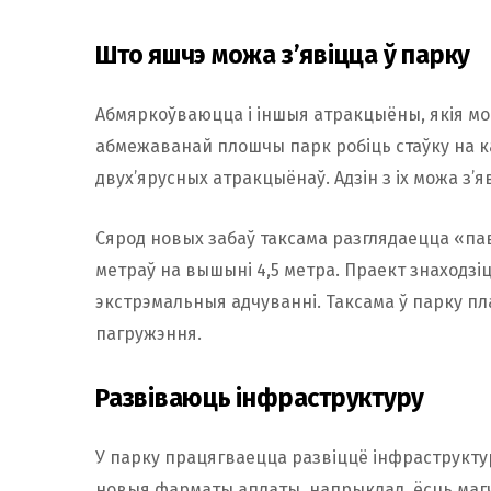
Што яшчэ можа з’явіцца ў парку
Абмяркоўваюцца і іншыя атракцыёны, якія могу
абмежаванай плошчы парк робіць стаўку на к
двух’ярусных атракцыёнаў. Адзін з іх можа з’
Сярод новых забаў таксама разглядаецца «па
метраў на вышыні 4,5 метра. Праект знаходзі
экстрэмальныя адчуванні. Таксама ў парку п
пагружэння.
Развіваюць інфраструктуру
У парку працягваецца развіццё інфраструкту
новыя фарматы аплаты, напрыклад, ёсць магч