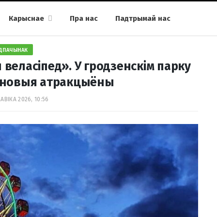
Карыснае
Пра нас
Падтрымай нас
ДПАЧЫНАК
веласіпед». У гродзенскім парку
а новыя атракцыёны
АВІКА 2026, 10:56