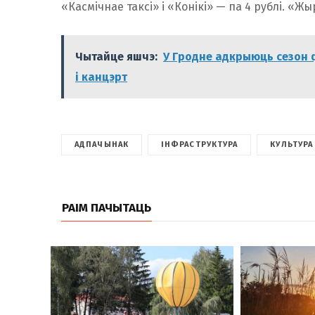
«Касмічнае таксі» і «Конікі» — па 4 рублі. «Жы
Чытайце яшчэ:
У Гродне адкрыюць сезон 
і канцэрт
АДПАЧЫНАК
ІНФРАСТРУКТУРА
КУЛЬТУРА
РАІМ ПАЧЫТАЦЬ