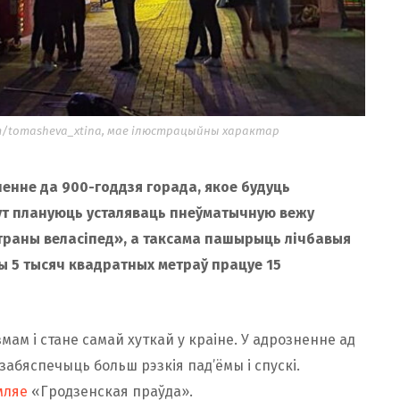
m/tomasheva_xtina, мае ілюстрацыйны характар
енне да 900-годдзя горада, якое будуць
тут плануюць усталяваць пнеўматычную вежу
траны веласіпед», а таксама пашырыць лічбавыя
ы 5 тысяч квадратных метраў працуе 15
ам і стане самай хуткай у краіне. У адрозненне ад
абяспечыць больш рэзкія пад’ёмы і спускі.
мляе
«Гродзенская праўда».