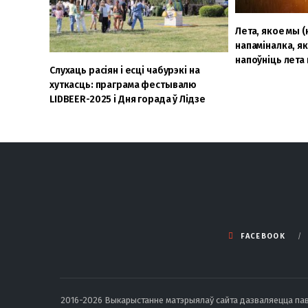
Лета, якое мы (
напаміналка, я
напоўніць лета
Слухаць расіян і есці чабурэкі на
хуткасць: праграма фестывалю
LIDBEER-2025 і Дня горада ў Лідзе
FACEBOOK
2016-2026 Выкарыстанне матэрыялаў сайта дазваляецца павод