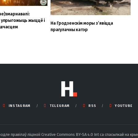
не)змарнавалі:
к упрыгожыць жыццё і
На Гродзенскім моры з’явіцца
 шчасцем
прагулачны катэр
INSTAGRAM
TELEGRAM
RSS
YOUTUBE
ле правілаў ліцэнзіі Creative Commons BY-SA 4.0 Int са спасылкай на крын