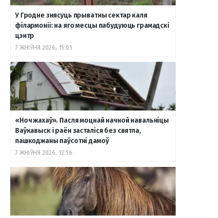
У Гродне знясуць прыватны сектар каля
філармоніі: на яго месцы пабудуюць грамадскі
цэнтр
7 ЖНІЎНЯ 2026, 15:05
«Ноч жахаў». Пасля моцнай начной навальніцы
Ваўкавыск і раён засталіся без святла,
пашкоджаны паўсотні дамоў
7 ЖНІЎНЯ 2026, 12:56