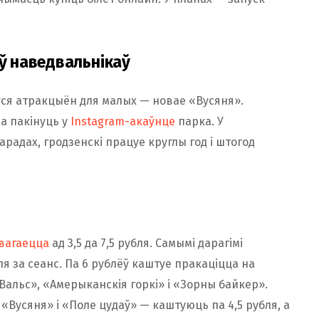
 наведвальнікаў
іўся атракцыён для малых — новае «Вусяня».
а пакінуць у
Instagram-акаўнце
парка. У
радах, гродзенскі працуе круглы год і штогод
вагаецца
ад 3,5 да 7,5 рубля. Самымі дарагімі
ля за сеанс. Па 6 рублёў каштуе пракаціцца на
Вальс», «Амерыканскія горкі» і «Зорны байкер».
«Вусяня» і «Поле цудаў» — каштуюць па 4,5 рубля, а