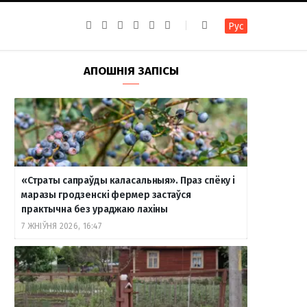
F
I
T
R
Y
В
Рус
a
n
e
S
o
к
c
s
l
S
u
о
e
t
e
T
н
b
a
g
u
т
АПОШНІЯ ЗАПІСЫ
o
g
r
b
а
o
r
a
e
к
k
a
m
т
m
е
«Страты сапраўды каласальныя». Праз спёку і
маразы гродзенскі фермер застаўся
практычна без ураджаю лахіны
7 ЖНІЎНЯ 2026, 16:47