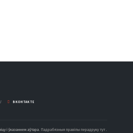
ВКОНТАКТЕ
іцу і ўказаннем аўтара.
Падрабязныя правілы перадруку тут
.