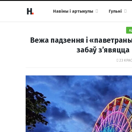
Навіны і артыкулы
Гульні
А
Вежа падзення і «паветраны 
забаў з’явяцц
23 КРАС