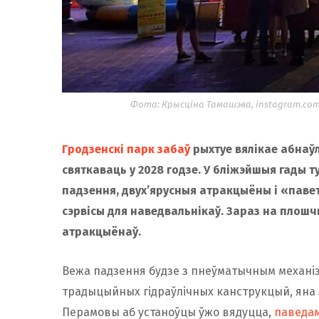
Фота: Крысціна Тамашэва, instagram.co
Гродзенскі парк забаў
рыхтуе вялікае абнаўл
святкаваць у 2028 годзе. У бліжэйшыя гады 
падзення, двух’ярусныя атракцыёны і «паве
сэрвісы для наведвальнікаў. Зараз на плошч
атракцыёнаў.
Вежа падзення будзе з пнеўматычным механізм
традыцыйных гідраўлічных канструкцый, яна з
Перамовы аб устаноўцы ўжо вядуцца,
паведа