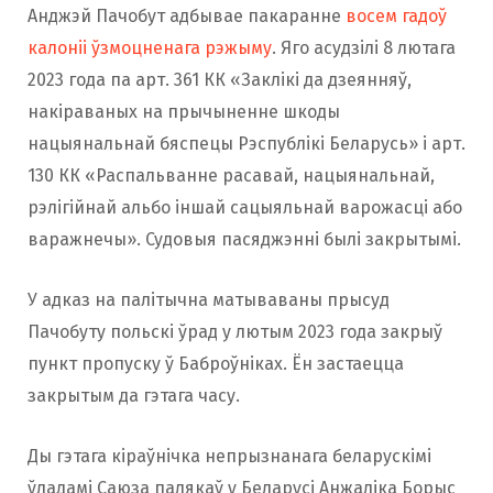
Анджэй Пачобут адбывае пакаранне
восем гадоў
калоніі ўзмоцненага рэжыму
. Яго асудзілі 8 лютага
2023 года па арт. 361 КК «Заклікі да дзеянняў,
накіраваных на прычыненне шкоды
нацыянальнай бяспецы Рэспублікі Беларусь» і арт.
130 КК «Распальванне расавай, нацыянальнай,
рэлігійнай альбо іншай сацыяльнай варожасці або
варажнечы». Судовыя пасяджэнні былі закрытымі.
У адказ на палітычна матываваны прысуд
Пачобуту польскі ўрад у лютым 2023 года закрыў
пункт пропуску ў Баброўніках. Ён застаецца
закрытым да гэтага часу.
Ды гэтага кіраўнічка непрызнанага беларускімі
ўладамі Саюза палякаў у Беларусі Анжаліка Борыс