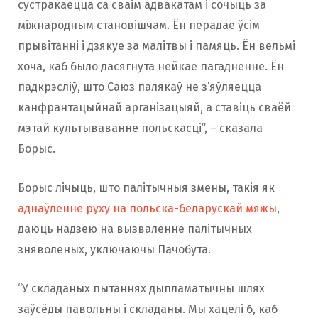
сустракаецца са сваім адвакатам і сочыць за
міжнародным становішчам. Ён перадае ўсім
прывітанні і дзякуе за малітвы і памяць. Ён вельмі
хоча, каб было дасягнута нейкае пагадненне. Ён
падкрэсліў, што Саюз палякаў не з’яўляецца
канфрантацыйнай арганізацыяй, а ставіць сваёй
мэтай культываванне польскасці”, – сказала
Борыс.
Борыс лічыць, што палітычныя змены, такія як
аднаўленне руху на польска-беларускай мяжы
,
даюць надзею на вызваленне палітычных
зняволеных, уключаючы Пачобута.
“У складаных пытаннях дыпламатычны шлях
заўсёды павольны і складаны. Мы хацелі б, каб