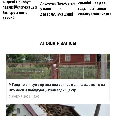
Анджэй Пачобут
спынілі – за два
Анджэем Пачобутам
пагадзіўся з’ехаць з
гады не знайшлі
у калоніі — з
Беларусі яшчэ
складу злачынства
дазволу Лукашэнкі
вясной
АПОШНІЯ ЗАПІСЫ
У Гродне знясуць прыватны сектар каля філармоніі: на
яго месцы пабудуюць грамадскі цэнтр
7 ЖНІЎНЯ 2026, 15:05