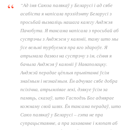
“Ад імя Саюза палякаў у Беларусі і ад сябе
асабіста я напісала прэзідэнту Беларусі з
просьбай вызваліць нашага калегу Анджэя
Пачобута. Я таксама напісала з просьбай аб
сустрэчы з Анджэем у калоніі, таму што мы
ўсе вельмі турбуемся пра яго здароўе. Я
атрымала дазвол на сустрэчу з ім, сёння я
бачыла Анджэя ў калоніі ў Наваполацку.
Анджэй перадае цёплыя прывітанні ўсім
знаёмым і незнаёмым. Ён адчувае сябе добра
псіхічна, атрымлівае лекі, дзякуе ўсім за
памяць, сказаў, што Гасподзь Бог адмярае
кожнаму свой шлях. Ён таксама перадаў, што
Саюз палякаў у Беларусі – гэта не пра
супрацьстаянне, а пра захаванне і клопат аб