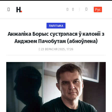
F
I
Рус
a
n
c
s
e
t
b
a
o
g
ПАЛІТЫКА
o
r
k
a
Анжаліка Борыс сустрэлася ў калоніі з
m
Анджэем Пачобутам (абноўлена)
23 ВЕРАСНЯ 2025, 17:26