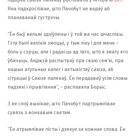
Яна падкрэслівае, што Пачобут не ведаў аб
планаванай сустрэчы.
“Ён быў вельмі здзіўлены і ў той жа час шчаслівы.
Гэта былі вялікія эмоцыі, у тым ліку і для мяне –
боль у сэрцы, але і радасць ад таго, што я змагу яго
ўбачыць. Анджэй распытваў пра сваю сям’ю, пра
нашых агульных калег і актывістаў саюза, аб
сітуацыі ў Саюзе палякаў. Ён перадаваў усім словы
падзякі і прывітання”, – распавяла Борыс.
З яе слоў вынікае, што Пачобут падтрымлівае
сувязь з вонкавым светам.
“Ён атрымлівае лісты і дзякуе за кожнае слова. Ён