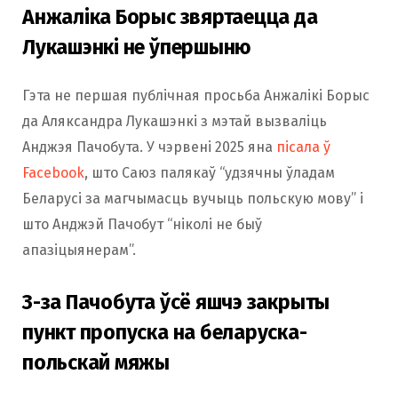
Анжаліка Борыс звяртаецца да
Лукашэнкі не ўпершыню
Гэта не першая публічная просьба Анжалікі Борыс
да Аляксандра Лукашэнкі з мэтай вызваліць
Анджэя Пачобута. У чэрвені 2025 яна
пісала ў
Facebook
, што Саюз палякаў “удзячны ўладам
Беларусі за магчымасць вучыць польскую мову” і
што Анджэй Пачобут “ніколі не быў
апазіцыянерам”.
З-за Пачобута ўсё яшчэ закрыты
пункт пропуска на беларуска-
польскай мяжы