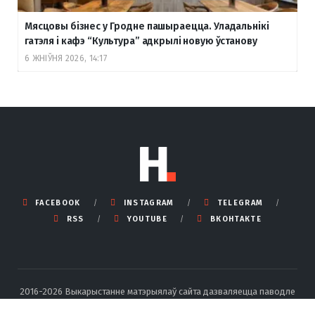
Мясцовы бізнес у Гродне пашыраецца. Уладальнікі
гатэля і кафэ “Культура” адкрылі новую ўстанову
6 ЖНІЎНЯ 2026, 14:17
FACEBOOK
INSTAGRAM
TELEGRAM
RSS
YOUTUBE
ВКОНТАКТЕ
2016-2026 Выкарыстанне матэрыялаў сайта дазваляецца паводле
правілаў ліцэнзіі Creative Commons BY-SA 4.0 Int са спасылкай на