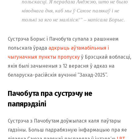
польскасці. Я перадала Анджэю, што не было
ніводнага дня, каб мы ў Саюзе палякаў і не
толькі за яго не маліліся!” – напісала Борыс.
Сустрэча Борыс і Пачобута супала з рашэннем
польскага ўрада
адкрыць аўтамабільныя і
чыгуначныя пункты пропуску
ў Брэсцкай вобласці,
якія былі зачыненыя з 12 верасня ў адказ на
беларуска-расійскія вучэнні “Захад-2025”.
Пачобута пра сустрэчу не
папярэдзілі
Сустрэча з Пачобутам доўжылася каля паўтары
гадзіны. Больш падрабязную інфармацыю пра яе
лідарка Саюза палякаў распавяла ў інтэрв’ю
LRT
.