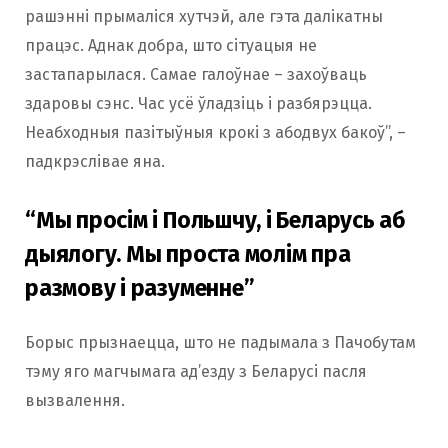
рашэнні прымаліся хутчэй, але гэта далікатны
працэс. Аднак добра, што сітуацыя не
застапарылася. Самае галоўнае – захоўваць
здаровы сэнс. Час усё ўладзіць і разбярэцца.
Неабходныя пазітыўныя крокі з абодвух бакоў”, –
падкрэслівае яна.
“Мы просім і Польшчу, і Беларусь аб
дыялогу. Мы проста молім пра
размову і разуменне”
Борыс прызнаецца, што не падымала з Пачобутам
тэму яго магчымага ад’езду з Беларусі пасля
вызвалення.