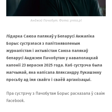
Анджэй Пачобут. Фота: press.pl
Лідарка Саюза палякаў у Беларусі Анжаліка
Борыс сустрэлася з палітзняволеным
журналістам і актывістам Саюза палякаў
беларусі Анджэем Пачобутам у наваполацкай
калоніі 23 верасня 2025 года. Каб сустрэча была
магчымай, яна напісала Аляксандру Лукашэнку
просьбу ад імя свайго і сваёй арганізацыі.
Пра сустрэчу з Пачобутам Борыс расказала ў сваім
Facebook.