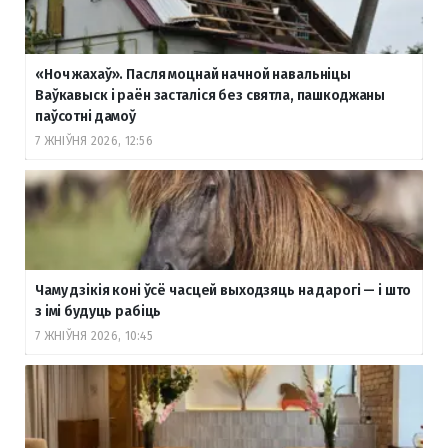
«Ноч жахаў». Пасля моцнай начной навальніцы
Ваўкавыск і раён засталіся без святла, пашкоджаны
паўсотні дамоў
7 ЖНІЎНЯ 2026, 12:56
Чаму дзікія коні ўсё часцей выходзяць на дарогі — і што
з імі будуць рабіць
7 ЖНІЎНЯ 2026, 10:45