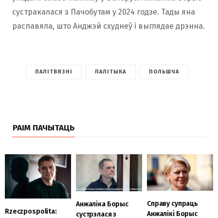
сустракалася з Пачобутам у 2024 годзе. Тады яна
распавяла, што Анджэй схуднеў і выглядае дрэнна.
ПАЛІТВЯЗНІ
ПАЛІТЫКА
ПОЛЬШЧА
РАІМ ПАЧЫТАЦЬ
Справу супраць
Анжаліка Борыс
Rzeczpospolita:
Анжалікі Борыс
сустрэлася з