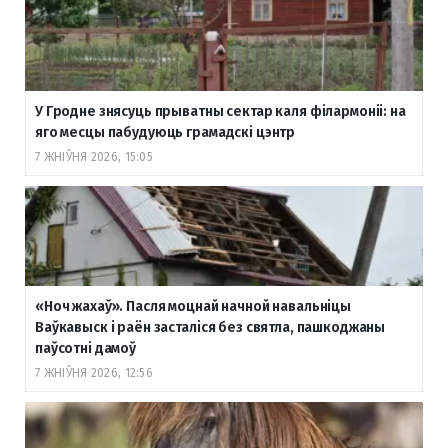
У Гродне знясуць прыватны сектар каля філармоніі: на
яго месцы пабудуюць грамадскі цэнтр
7 ЖНІЎНЯ 2026, 15:05
«Ноч жахаў». Пасля моцнай начной навальніцы
Ваўкавыск і раён засталіся без святла, пашкоджаны
паўсотні дамоў
7 ЖНІЎНЯ 2026, 12:56