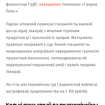
факультэце ГрДУ,
паведамляе
тэлеканал «Гродна
Плюс».
Падчас апошняй праверкі спецыялісты выявілі
шэсць відаў тавараў з мінулым тэрмінам
прыдатнасці і прыпынілі іх продаж. Матэрыялы
праверкі накіравалі ў суд. Раней спецыялісты
неаднаразова накіроўвалі паведамленні і выносілі
прыватныя вызначэнні, папярэджваючы аб
недапушчэнні парушэнняў умоў і правіл продажу
тавараў.
На гэты раз эканамічны суд Гродзенскай вобласці
аштрафаваў прадпрыемства на 3 150 рублёў.