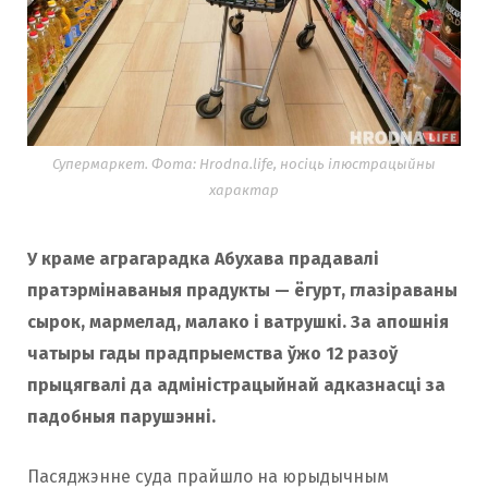
Супермаркет. Фота: Hrodna.life, носіць ілюстрацыйны
характар
У краме аграгарадка Абухава прадавалі
пратэрмінаваныя прадукты — ёгурт, глазіраваны
сырок, мармелад, малако і ватрушкі. За апошнія
чатыры гады прадпрыемства ўжо 12 разоў
прыцягвалі да адміністрацыйнай адказнасці за
падобныя парушэнні.
Пасяджэнне суда прайшло на юрыдычным