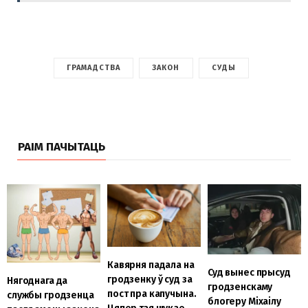
ГРАМАДСТВА
ЗАКОН
СУДЫ
РАІМ ПАЧЫТАЦЬ
Кавярня падала на
Суд вынес прысуд
гродзенку ў суд за
Нягоднага да
гродзенскаму
пост пра капучына.
службы гродзенца
блогеру Міхаілу