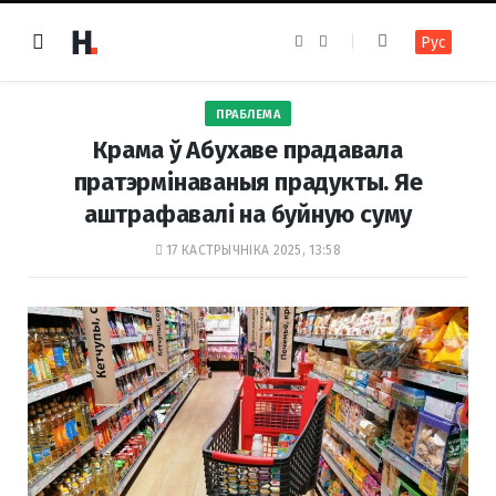
F
I
Рус
a
n
c
s
e
t
b
a
o
g
ПРАБЛЕМА
o
r
k
a
Крама ў Абухаве прадавала
m
пратэрмінаваныя прадукты. Яе
аштрафавалі на буйную суму
17 КАСТРЫЧНІКА 2025, 13:58