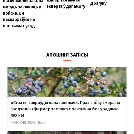
Цяпер тая шукае
пасля змены закона
Драгуну
эсперта ў дапамогу
могуць заклікаць у
войска. Ён
паскардзіўся на
ваенкамат у суд
АПОШНІЯ ЗАПІСЫ
«Страты сапраўды каласальныя». Праз спёку і маразы
гродзенскі фермер застаўся практычна без ураджаю
лахіны
7 ЖНІЎНЯ 2026, 16:47