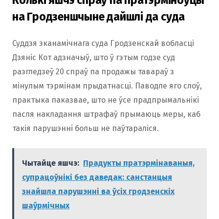
Колькі яшчэ спраў па пратэрміноўцы
на Гродзеншчыне дайшлі да суда
Суддзя эканамічнага суда Гродзенскай вобласці
Дзяніс Кот адзначыў, што ў гэтым годзе суд
разгледзеў 20 спраў па продажы тавараў з
мінулым тэрмінам прыдатнасці. Паводле яго слоў,
практыка паказвае, што не ўсе прадпрымальнікі
пасля накладання штрафаў прымаюць меры, каб
такія парушэнні больш не паўтараліся.
Чытайце яшчэ:
Прадукты пратэрмінаваныя,
супрацоўнікі без даведак: санстанцыя
знайшла парушэнні ва ўсіх гродзенскіх
шаўрмічных