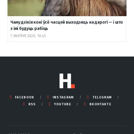
Чаму дзікія коні ўсё часцей выходзяць на дарогі — і што
з імі будуць рабіць
7 ЖНІЎНЯ 2026, 10:45
FACEBOOK
INSTAGRAM
TELEGRAM
RSS
YOUTUBE
ВКОНТАКТЕ