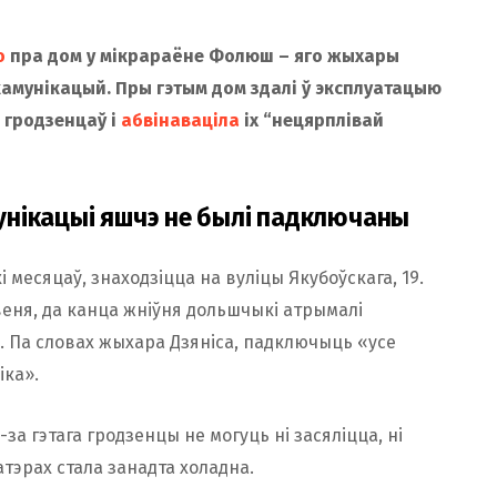
о
пра дом у мікрараёне Фолюш – яго жыхары
камунікацый. Пры гэтым дом здалі ў эксплуатацыю
 гродзенцаў і
абвінаваціла
іх “нецярплівай
мунікацыі яшчэ не былі падключаны
 месяцаў, знаходзіцца на вуліцы Якубоўскага, 19.
еня, да канца жніўня дольшчыкі атрымалі
. Па словах жыхара Дзяніса, падключыць «усе
іка».
-за гэтага гродзенцы не могуць ні засяліцца, ні
тэрах стала занадта холадна.