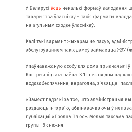
У Беларусі
ёсць
некалькі формаў валодання ш
таварыства ўласнікаў – такія фарматы вало
на агульным сходзе ўласнікаў.
Калі такі варыянт жыхарам не пасуе, адмініс
абслугоўваннем такіх дамоў займаецца ЖЭУ (
Упаўнаважаную асобу для дома прызначылі ў 
Кастрычніцкага раёна. З 1 снежня дом падклю
водазабеспячэнне, верагодна, з’явяцца “пасля
«Замест падзякі за тое, што адміністрацыя 
раздаюць інтэрв’ю, абвінавачваючы ў непаваро
публікацыі «Гродна Плюс». Медыя таксама па
групы” 8 снежня.