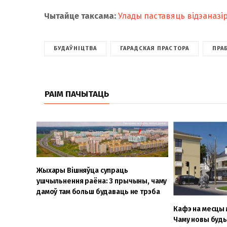
Чытайце таксама:
Улады паставяць відэаназір
БУДАЎНІЦТВА
ГАРАДСКАЯ ПРАСТОРА
ПРА
РАІМ ПАЧЫТАЦЬ
Жыхары Вішняўца супраць
ушчыльнення раёна: 3 прычыны, чаму
дамоў там больш будаваць не трэба
Кафэ на месцы м
Чаму новы буд