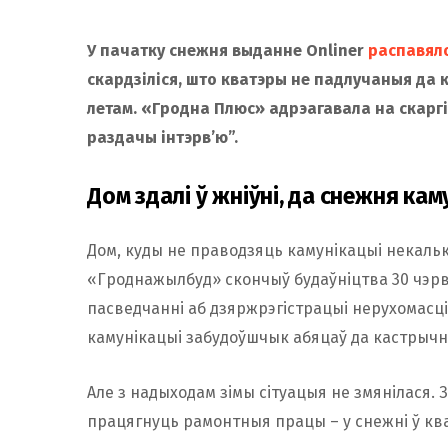
У пачатку снежня выданне Onliner
распавял
скардзіліся, што кватэры не падлучаныя да 
летам. «Гродна Плюс» адрэагавала на скаргі
раздачы інтэрв’ю”.
Дом здалі ў жніўні, да снежня ка
Дом, куды не праводзяць камунікацыі некалькі
«Гроднажылбуд» скончыў будаўніцтва 30 чэрв
пасведчанні аб дзяржрэгістрацыі нерухомасці
камунікацыі забудоўшчык абяцаў да кастрычн
Але з надыходам зімы сітуацыя не змянілася. З
працягнуць рамонтныя працы – у снежні ў ква