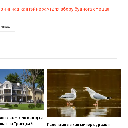
анні над кантэйнерамі для збору буйнога смецця
БЛЕМА
огілак – кепская ідэя.
ынак на Траецкай
Палепшаныя кантэйнеры, рамонт