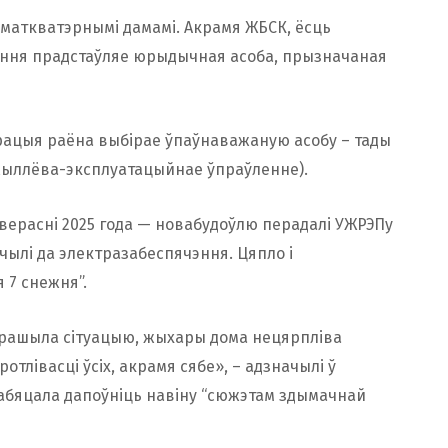
маткватэрнымі дамамі. Акрамя ЖБСК, ёсць
дання прадстаўляе юрыдычная асоба, прызначаная
трацыя раёна выбірае ўпаўнаважаную асобу – тады
жыллёва-эксплуатацыйнае ўпраўленне).
верасні 2025 года — новабудоўлю перадалі УЖРЭПу
чылі да электразабеспячэння. Цяпло і
 7 снежня”.
вырашыла сітуацыю, жыхары дома нецярпліва
тлівасці ўсіх, акрамя сябе», – адзначылі ў
абяцала дапоўніць навіну “сюжэтам здымачнай