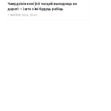
Чаму дзікія коні ўсё часцей выходзяць на
дарогі — і што з імі будуць рабіць
7 ЖНІЎНЯ 2026, 10:45