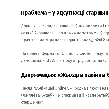
Праблема – у адсутнасці старшын
Дольшчыкі складалі калектыўныя звароты і п
сетак”. Аказалася, што прычына затрымкі ў ад
праз тры месяцы пасля здачы новабудоўлі ў 
Паводле інфармацыі Onliner, у «доме нядаўна 
дамовы па ЖКГ. Але жыроўкі гродзенцы пакул
Дзяржмедыя: «Жыхары павінны б
Пасля публікацыі Onliner, «Гродна Плюс» зая
(Жыллёва-будаўнічы спажывецкі кааператыў),
старшыню».