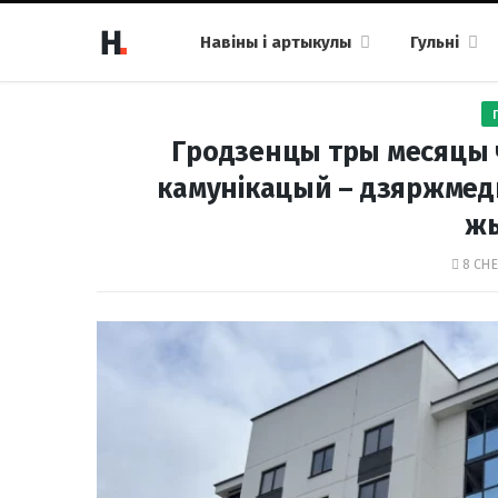
Навіны і артыкулы
Гульні
Гродзенцы тры месяцы 
камунікацый – дзяржмеды
ж
8 СНЕ