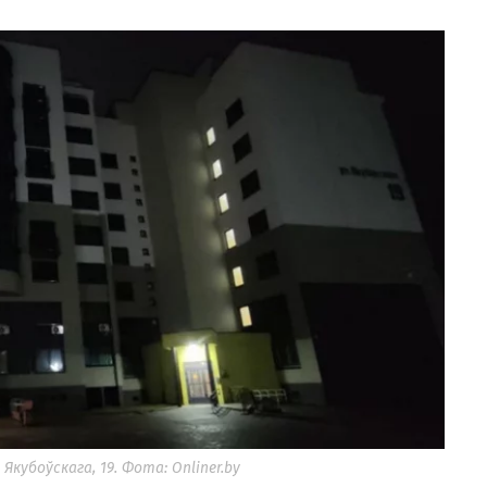
кубоўскага, 19. Фота: Onliner.by