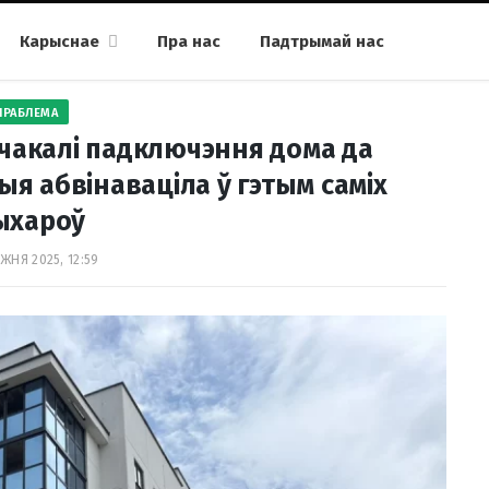
Карыснае
Пра нас
Падтрымай нас
ПРАБЛЕМА
чакалі падключэння дома да
я абвінаваціла ў гэтым саміх
ыхароў
ЖНЯ 2025, 12:59