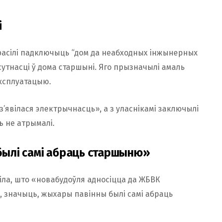
і
расілі падключыць “дом да неабходных інжынерных
сутнасці ў дома старшыні. Яго прызначылі амаль
эксплуатацыю.
з’явілася электрычнасць», а з уласнікамі заключылі
ь не атрымалі.
ылі самі абраць старшыню»
віла, што «новабудоўля адносіцца да ЖБВК
 значыць, жыхары павінны былі самі абраць