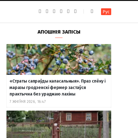
F
I
T
R
Y
В
Рус
a
n
e
S
o
к
c
s
l
S
u
о
e
t
e
T
н
b
a
g
u
т
АПОШНІЯ ЗАПІСЫ
o
g
r
b
а
o
r
a
e
к
k
a
m
т
m
е
«Страты сапраўды каласальныя». Праз спёку і
маразы гродзенскі фермер застаўся
практычна без ураджаю лахіны
7 ЖНІЎНЯ 2026, 16:47