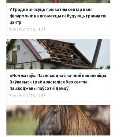
У Гродне знясуць прыватны сектар каля
філармоніі: на яго месцы пабудуюць грамадскі
цэнтр
7 ЖНІЎНЯ 2026, 15:05
«Ноч жахаў». Пасля моцнай начной навальніцы
Ваўкавыск і раён засталіся без святла,
пашкоджаны паўсотні дамоў
7 ЖНІЎНЯ 2026, 12:56