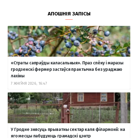
АПОШНІЯ ЗАПІСЫ
«Страты сапраўды каласальныя». Праз спёку і маразы
гродзенскі фермер застаўся практычна без ураджаю
лахіны
7 ЖНІЎНЯ 2026, 16:47
У Гродне знясуць прыватны сектар каля філармоніі: на
яго месцы пабудуюць грамадскі цэнтр