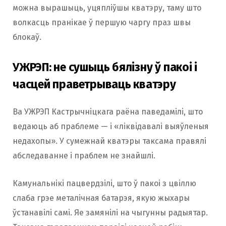
можна вырашыць, уцяпліўшы кватэру, таму што
волкасць пранікае ў першую чаргу праз швы
блокаў.
УЖРЭП: не сушыць бялізну ў пакоі і
часцей праветрываць кватэру
Ва УЖРЭП Кастрычніцкага раёна паведамілі, што
ведаюць аб праблеме — і «ліквідавалі выяўленыя
недахопы». У сумежнай кватэры таксама правялі
абследаванне і праблем не знайшлі.
Камунальнікі пацвердзілі, што ў пакоі з цвіллю
слаба грэе металічная батарэя, якую жыхары
ўстанавілі самі. Яе замянілі на чыгунны радыятар.