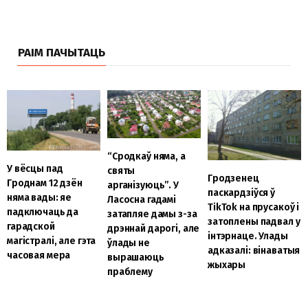
РАІМ ПАЧЫТАЦЬ
“Сродкаў няма, а
У вёсцы пад
святы
Гродзенец
Гроднам 12 дзён
арганізуюць”. У
паскардзіўся ў
няма вады: яе
Ласосна гадамі
TikTok на прусакоў і
падключаць да
затапляе дамы з-за
затоплены падвал у
гарадской
дрэннай дарогі, але
інтэрнаце. Улады
магістралі, але гэта
ўлады не
адказалі: вінаватыя
часовая мера
вырашаюць
жыхары
праблему