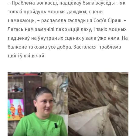
– Праблема волкасці, падцёкаў была заўсёды – як
толькі пройдуць моцныя дажджы, сцены
намакаюць, – распавяла гаспадыня Соф’я Сіраш. –
Летась нам замянілі пакрыццё даху, і такіх моцных
падцёкаў на ўнутраных сценах у зале ўжо няма. На
балконе таксама ўсё добра. Засталася праблема
цвілі ў дзіцячай.