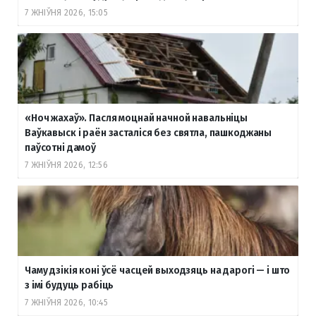
7 ЖНІЎНЯ 2026, 15:05
«Ноч жахаў». Пасля моцнай начной навальніцы
Ваўкавыск і раён засталіся без святла, пашкоджаны
паўсотні дамоў
7 ЖНІЎНЯ 2026, 12:56
Чаму дзікія коні ўсё часцей выходзяць на дарогі — і што
з імі будуць рабіць
7 ЖНІЎНЯ 2026, 10:45