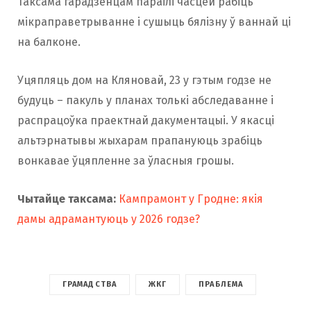
Таксама гарадзенцам параілі часцей рабіць
мікраправетрыванне і сушыць бялізну ў ваннай ці
на балконе.
Уцяпляць дом на Кляновай, 23 у гэтым годзе не
будуць – пакуль у планах толькі абследаванне і
распрацоўка праектнай дакументацыі. У якасці
альтэрнатывы жыхарам прапануюць зрабіць
вонкавае ўцяпленне за ўласныя грошы.
Чытайце таксама:
Кампрамонт у Гродне: якія
дамы адрамантуюць у 2026 годзе?
ГРАМАДСТВА
ЖКГ
ПРАБЛЕМА