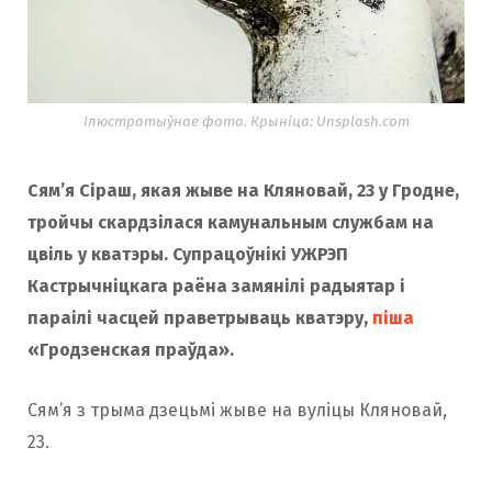
Ілюстратыўнае фота. Крыніца: Unsplash.com
Сям’я Сіраш, якая жыве на Кляновай, 23 у Гродне,
тройчы скардзілася камунальным службам на
цвіль у кватэры. Супрацоўнікі УЖРЭП
Кастрычніцкага раёна замянілі радыятар і
параілі часцей праветрываць кватэру,
піша
«Гродзенская праўда».
Сям’я з трыма дзецьмі жыве на вуліцы Кляновай,
23.