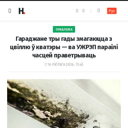
F
I
Рус
a
n
c
s
e
t
b
a
o
g
ПРАБЛЕМА
o
r
k
a
Гараджане тры гады змагаюцца з
m
цвіллю ў кватэры — ва УЖРЭП параілі
часцей праветрываць
16 ЛЮТАГА 2026, 11:45