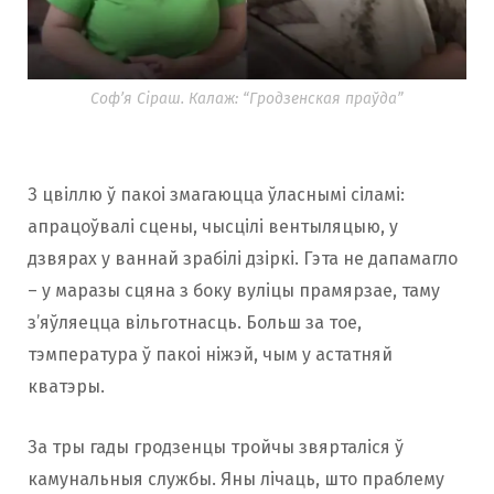
Соф’я Сіраш. Калаж: “Гродзенская праўда”
З цвіллю ў пакоі змагаюцца ўласнымі сіламі:
апрацоўвалі сцены, чысцілі вентыляцыю, у
дзвярах у ваннай зрабілі дзіркі. Гэта не дапамагло
– у маразы сцяна з боку вуліцы прамярзае, таму
з’яўляецца вільготнасць. Больш за тое,
тэмпература ў пакоі ніжэй, чым у астатняй
кватэры.
За тры гады гродзенцы тройчы звярталіся ў
камунальныя службы. Яны лічаць, што праблему