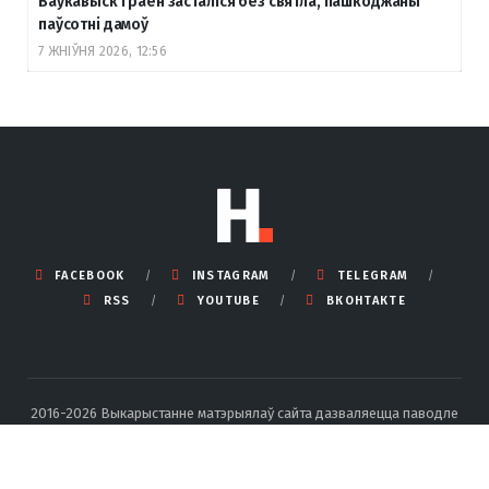
Ваўкавыск і раён засталіся без святла, пашкоджаны
паўсотні дамоў
7 ЖНІЎНЯ 2026, 12:56
FACEBOOK
INSTAGRAM
TELEGRAM
RSS
YOUTUBE
ВКОНТАКТЕ
2016-2026 Выкарыстанне матэрыялаў сайта дазваляецца паводле
правілаў ліцэнзіі Creative Commons BY-SA 4.0 Int са спасылкай на
крыніцу і ўказаннем аўтара.
Падрабязныя правілы перадруку тут
.