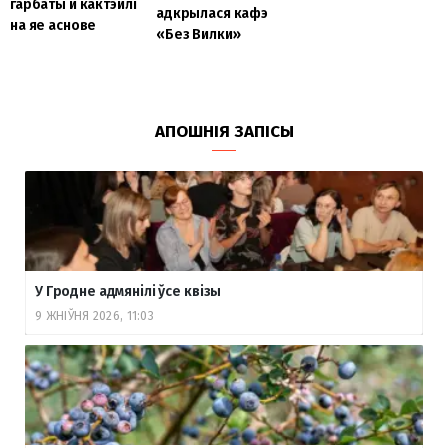
гарбаты и кактэйлі
адкрылася кафэ
на яе аснове
«Без Вилки»
АПОШНІЯ ЗАПІСЫ
У Гродне адмянілі ўсе квізы
9 ЖНІЎНЯ 2026, 11:03