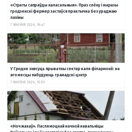
«Страты сапраўды каласальныя». Праз спёку і маразы
гродзенскі фермер застаўся практычна без ураджаю
лахіны
7 ЖНІЎНЯ 2026, 16:47
У Гродне знясуць прыватны сектар каля філармоніі: на
яго месцы пабудуюць грамадскі цэнтр
7 ЖНІЎНЯ 2026, 15:05
«Ноч жахаў». Пасля моцнай начной навальніцы