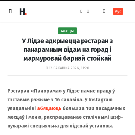
F
I
Рус
a
n
c
s
e
t
b
a
o
g
МЕСЦЫ
o
r
k
a
У Лідзе адкрыецца рэстаран з
m
панарамным відам на горад і
мармуровай барнай стойкай
12 САКАВІКА 2026, 11:20
Рэстаран «Панорама» у Лідзе пачне працу ў
тэставым рэжыме з 16 сакавіка. У Instagram
уладальнікі
абяцаюць
больш за 100 пасадачных
месцаў і меню, распрацаванае сталічнымі шэф-
кухарамі спецыяльна для лідскай установы.