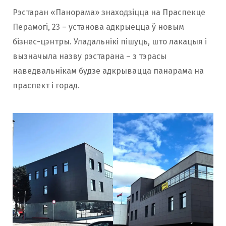
Рэстаран «Панорама» знаходзіцца на Праспекце
Перамогі, 23 – установа адкрыецца ў новым
бізнес-цэнтры. Уладальнікі пішуць, што лакацыя і
вызначыла назву рэстарана – з тэрасы
наведвальнікам будзе адкрывацца панарама на
праспект і горад.