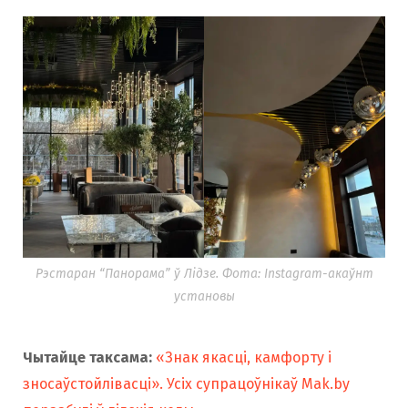
Рэстаран “Панорама” ў Лідзе. Фота: Instagram-акаўнт
установы
Чытайце таксама:
«Знак якасці, камфорту і
зносаўстойлівасці». Усіх супрацоўнікаў Mak.by