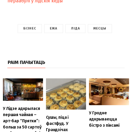
пераабулі ў лідскія кеды
БІЗНЕС
ЕЖА
ЛІДА
МЕСЦЫ
РАІМ ПАЧЫТАЦЬ
У Лідзе адкрылася
У Гродне
першая чайная –
Сушы, піца і
адкрываецца
арт-бар “Прятки”:
фастфуд. У
бістро з пінсамі
больш за 50 сартоў
Грандзічах