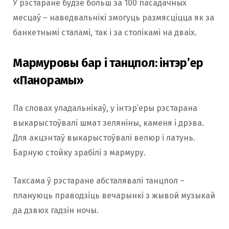
У рэстаране будзе больш за 100 пасадачных
месцаў – наведвальнікі змогуць размясціцца як за
банкетнымі сталамі, так і за столікамі на дваіх.
Мармуровы бар і танцпол: інтэр’ер
«Панорамы»
Па словах уладальнікаў, у інтэр’еры рэстарана
выкарыстоўвалі шмат зеляніны, каменя і дрэва.
Для акцэнтаў выкарыстоўвалі велюр і латунь.
Барную стойку зрабілі з мармуру.
Таксама ў рэстаране абсталявалі танцпол –
плануюць праводзіць вечарынкі з жывой музыкай
да дзвюх гадзін ночы.