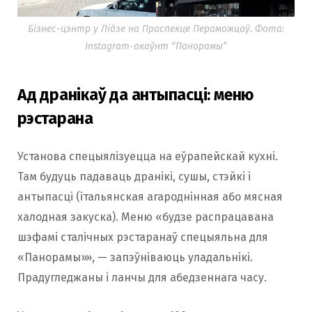
Бізнес-цэнтр у Лідзе на Праспекце Пераможцаў. Фота:
Instagram-акаўнт “Панорамы”
Ад дранікаў да антыпасці: меню
рэстарана
Установа спецыялізуецца на еўрапейскай кухні.
Там будуць падаваць дранікі, сушы, стэйкі і
антыпасці (італьянская агароднінная або мясная
халодная закуска). Меню «будзе распрацавана
шэфамі сталічных рэстаранаў спецыяльна для
«Панорамы»», — запэўніваюць уладальнікі.
Прадугледжаны і ланчы для абедзеннага часу.