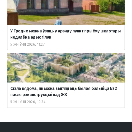
У Гродне можна ўзяць у арэнду пункт прыёму шклотары
недалёка ад могілак
5 ЖНІЎНЯ 2026, 11:27
Стала вядома, як можа выглядаць былая бальніца №2
пасля рэканструкцыі пад ЖК
5 ЖНІЎНЯ 2026, 10:34