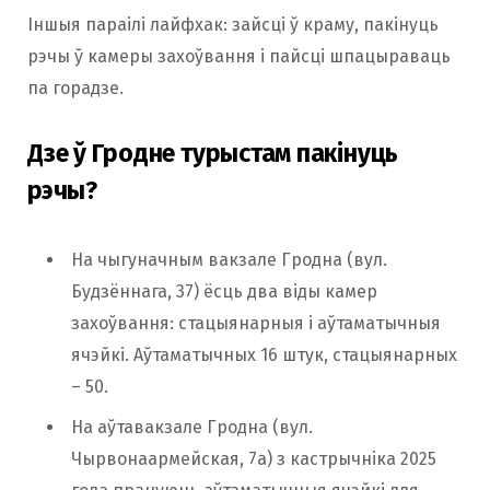
Іншыя параілі лайфхак: зайсці ў краму, пакінуць
рэчы ў камеры захоўвання і пайсці шпацыраваць
па горадзе.
Дзе ў Гродне турыстам пакінуць
рэчы?
На чыгуначным вакзале Гродна (вул.
Будзённага, 37) ёсць два віды камер
захоўвання: стацыянарныя і аўтаматычныя
ячэйкі. Аўтаматычных 16 штук, стацыянарных
– 50.
На аўтавакзале Гродна (вул.
Чырвонаармейская, 7а) з кастрычніка 2025