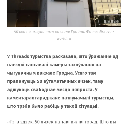
Аб'ява на чыгуначным вакзале Гродна. Фота: discover-
world.ru
У Threads турыстка расказала, што ўражанне ад
паездкі сапсавалі камеры захоўвання на
чыгуначным вакзале Гродна. Усяго там
прапануюць 50 аўтаматычных ячэек, таму
адшукаць свабоднае месца няпроста. У
каментарах гараджане патлумачылі турыстцы,
што трэба было рабіць у такой сітуацыі.
«Гэта здзек. 50 ячэек на такі вялікі горад. Што вы