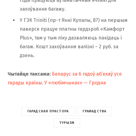
года працуюць аўтаматычныя ячэйкі для
захоўвання багажу.
У ГЗК Triniti (пр-т Янкі Купалы, 87) на першым
паверсе працуе платны гардэроб «Камфорт
Plus», там у тым ліку дазваляюць пакідаць і
багаж. Кошт захоўвання валізкі – 2 руб. за
дзень.
Чытайце таксама:
Беларус за 6 гадоў аб’ехаў усе
гарады краіны. У «любімчыках» — Гродна
ГАРАДСКАЯ ПРАСТОРА
ГРАМАДСТВА
ТУРЫЗМ