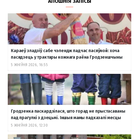
АПОШНІЯ ЗАПІСЫ
Караеў зладзіў сабе чэлендж падчас пасяўной: хоча
пасядзець у трактары кожнага раёна Гродзеншчыны
5 ЖНІЎНЯ 2026, 16:55
Гродзенка паскардзілася, што горад не прыстасаваны
пад прагулкі з дзецьмі. Іншыя мамы падказалі месцы
5 ЖНІЎНЯ 2026, 12:30