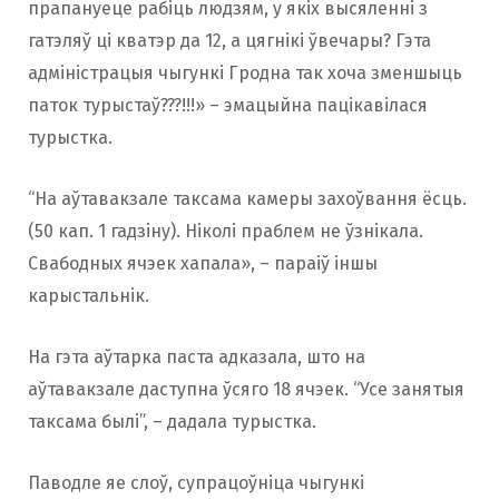
прапануеце рабіць людзям, у якіх высяленні з
гатэляў ці кватэр да 12, а цягнікі ўвечары? Гэта
адміністрацыя чыгункі Гродна так хоча зменшыць
паток турыстаў???!!!» – эмацыйна пацікавілася
турыстка.
“На аўтавакзале таксама камеры захоўвання ёсць.
(50 кап. 1 гадзіну). Ніколі праблем не ўзнікала.
Свабодных ячэек хапала», – параіў іншы
карыстальнік.
На гэта аўтарка паста адказала, што на
аўтавакзале даступна ўсяго 18 ячэек. “Усе занятыя
таксама былі”, – дадала турыстка.
Паводле яе слоў, супрацоўніца чыгункі