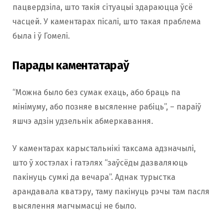
пацвердзіла, што такія сітуацыі здараюцца ўсё
часцей. У каментарах пісалі, што такая праблема
была і ў Гомелі.
Парады каментатараў
“Можна было без сумак ехаць, або браць па
мінімуму, або позняе высяленне рабіць”, – параіў
яшчэ адзін удзельнік абмеркавання.
У каментарах карыстальнікі таксама адзначылі,
што ў хостэлах і гатэлях “заўсёды дазваляюць
пакінуць сумкі да вечара”. Аднак турыстка
арандавала кватэру, таму пакінуць рэчы там пасля
высялення магчымасці не было.