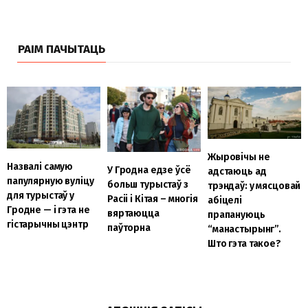
РАІМ ПАЧЫТАЦЬ
Жыровічы не
Назвалі самую
У Гродна едзе ўсё
адстаюць ад
папулярную вуліцу
больш турыстаў з
трэндаў: у мясцовай
для турыстаў у
Расіі і Кітая – многія
абіцелі
Гродне — і гэта не
вяртаюцца
прапануюць
гістарычны цэнтр
паўторна
“манастырынг”.
Што гэта такое?