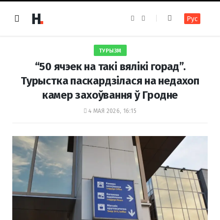
F
I
Рус
a
n
c
s
e
t
b
a
o
g
ТУРЫЗМ
o
r
k
a
“50 ячэек на такі вялікі горад”.
m
Турыстка паскардзілася на недахоп
камер захоўвання ў Гродне
4 МАЯ 2026, 16:15