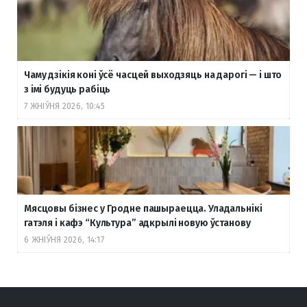
Чаму дзікія коні ўсё часцей выходзяць на дарогі — і што
з імі будуць рабіць
7 ЖНІЎНЯ 2026, 10:45
Мясцовы бізнес у Гродне пашыраецца. Уладальнікі
гатэля і кафэ “Культура” адкрылі новую ўстанову
6 ЖНІЎНЯ 2026, 14:17