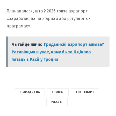
Планавалася, што ў 2026 годзе аэрапорт
«заработае па чартарнай або рэгулярных
праграмах».
Чытайце яшчэ:
Гродзенскі аэрапорт ажыве?
Расавіяцыя шукае, каму было б цікава
лятаць з Расіі ў Гродна
ГРАМАДСТВА
ГРОШЫ
ТРАНСПАРТ
УЛАДЫ