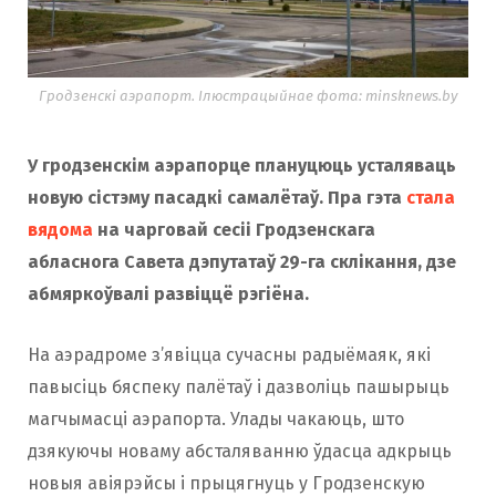
Гродзенскі аэрапорт. Ілюстрацыйнае фота: minsknews.by
У гродзенскім аэрапорце плануцюць усталяваць
новую сістэму пасадкі самалётаў. Пра гэта
стала
вядома
на чарговай сесіі Гродзенскага
абласнога Савета дэпутатаў 29-га склікання, дзе
абмяркоўвалі развіццё рэгіёна.
На аэрадроме з’явіцца сучасны радыёмаяк, які
павысіць бяспеку палётаў і дазволіць пашырыць
магчымасці аэрапорта. Улады чакаюць, што
дзякуючы новаму абсталяванню ўдасца адкрыць
новыя авіярэйсы і прыцягнуць у Гродзенскую