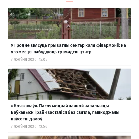
У Гродне знясуць прыватны сектар каля філармоніі: на
яго месцы пабудуюць грамадскі цэнтр
7 ЖНІЎНЯ 2026, 15:05
«Ноч жахаў». Пасля моцнай начной навальніцы
Ваўкавыск і раён засталіся без святла, пашкоджаны
паўсотні дамоў
7 ЖНІЎНЯ 2026, 12:56