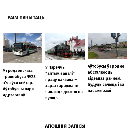
РАІМ ПАЧЫТАЦЬ
Аўтобусы ў Гродне
У Парэччы
У гродзенскага
абсталююць
“аптымізавалі”
тралейбуса №23
відэаназіраннем.
працу вакзала –
з’явіўся хейтар.
Будуць сачыць і за
зараз гараджане
Аўтобусны парк
пасажырамі
чакаюць дызелі на
адрэагаваў
вуліцы
АПОШНІЯ ЗАПІСЫ