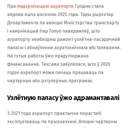
Пра
мадэрнізацыю аэрапорта
Гродна стала
вядома яшчэ восенню 2025 года. Тады дырэктар
Дэпартамента па авіяцыі Міністэрства транспарту
і камунікацый Ігар Голуб паведамляў, што
аэрапорту неабходны рамонт узлётна-пасадачнай
паласы і абнаўленне аэратэхнічнага абсталявання.
На гэтыя работы ўжо прадугледжана
фінансаванне. Таксама заяўлялася, што ў 2026
годзе аэрапорт можа пачаць працаваць па
чартарных або рэгулярных праграмах.
Узлётную паласу ўжо адрамантавалі
З 2021 года аэрапорт практычна перасталі
эксплуатаваць па прызначэнні. Апошні чартарны