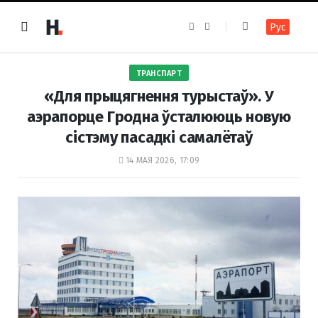
F
I
Рус
a
n
c
s
e
t
b
a
o
g
ТРАНСПАРТ
o
r
k
a
«Для прыцягнення турыстаў». У
m
аэрапорце Гродна ўсталююць новую
сістэму пасадкі самалётаў
14 МАЯ 2026, 17:09