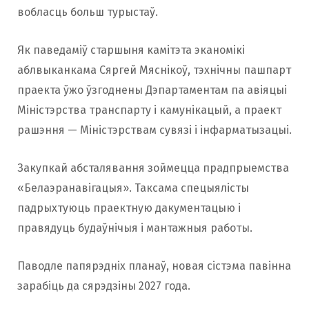
вобласць больш турыстаў.
Як паведаміў старшыня камітэта эканомікі
аблвыканкама Сяргей Мяснікоў, тэхнічны пашпарт
праекта ўжо ўзгоднены Дэпартаментам па авіяцыі
Міністэрства транспарту і камунікацый, а праект
рашэння — Міністэрствам сувязі і інфарматызацыі.
Закупкай абсталявання зоймецца прадпрыемства
«Белаэранавігацыя». Таксама спецыялісты
падрыхтуюць праектную дакументацыю і
правядуць будаўнічыя і мантажныя работы.
Паводле папярэдніх планаў, новая сістэма павінна
зарабіць да сярэдзіны 2027 года.