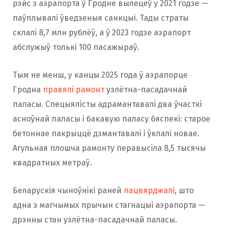
рэйс з аэрапорта ў Гродне вылецеў у 2021 годзе —
паўплывалі ўведзеныя санкцыі. Тады страты
склалі 8,7 млн рублёў, а ў 2023 годзе аэрапорт
абслужыў толькі 100 пасажыраў.
Тым не менш, у канцы 2025 года ў аэрапорце
Гродна
правялі рамонт
узлётна-пасадачнай
паласы. Спецыялісты адрамантавалі два ўчасткі
асноўнай паласы і бакавую паласу бяспекі: старое
бетоннае пакрыццё дэмантавалі і ўклалі новае.
Агульная плошча рамонту перавысіла 8,5 тысячы
квадратных метраў.
Беларускія чыноўнікі раней
пацвярджалі
, што
адна з магчымых прычын стагнацыі аэрапорта —
дрэнны стан узлётна-пасадачнай паласы.