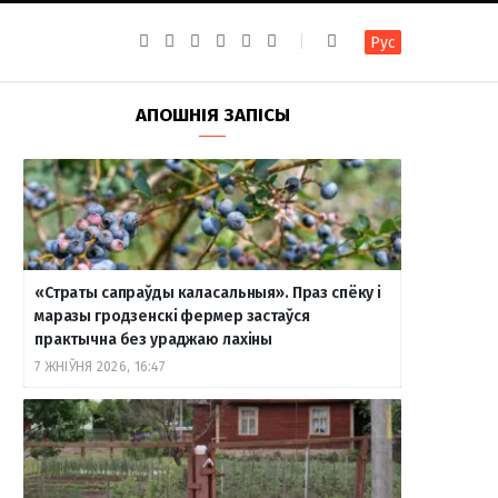
F
I
T
R
Y
В
Рус
a
n
e
S
o
к
c
s
l
S
u
о
e
t
e
T
н
b
a
g
u
т
АПОШНІЯ ЗАПІСЫ
o
g
r
b
а
o
r
a
e
к
k
a
m
т
m
е
«Страты сапраўды каласальныя». Праз спёку і
маразы гродзенскі фермер застаўся
практычна без ураджаю лахіны
7 ЖНІЎНЯ 2026, 16:47