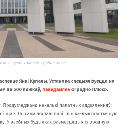
е Янкі Купалы. Фота: "Гродно Плюс"
аспекце Янкі Купалы. Установа спецыялізуецца на
ым на 500 ложкаў,
паведамля
е
«Гродно Плюс».
ў. Прадугледжана некалькі палатных аддзяленняў:
агічнае. Таксама абсталявалі клініка-дыягнастычную
эку. У асобных будынках размесцяць кіслародную