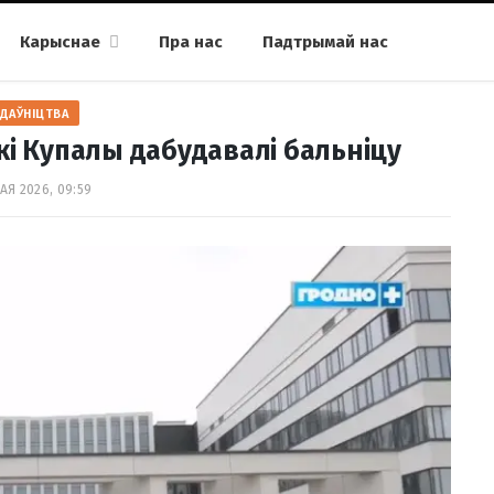
Карыснае
Пра нас
Падтрымай нас
ДАЎНІЦТВА
кі Купалы дабудавалі бальніцу
АЯ 2026, 09:59