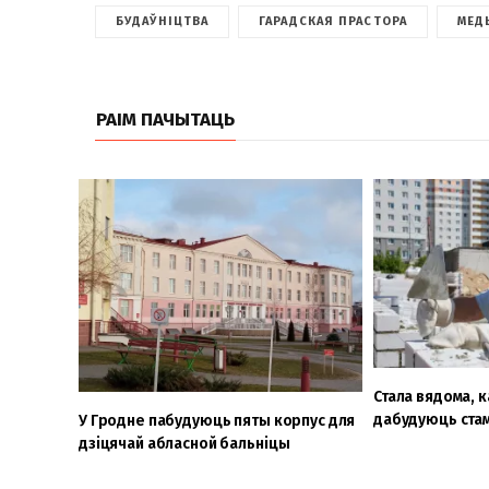
БУДАЎНІЦТВА
ГАРАДСКАЯ ПРАСТОРА
МЕД
РАІМ ПАЧЫТАЦЬ
Стала вядома, к
дабудуюць стам
У Гродне пабудуюць пяты корпус для
дзіцячай абласной бальніцы