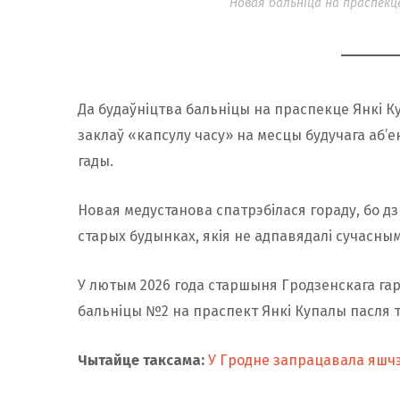
Новая бальніца на праспекц
Да будаўніцтва бальніцы на праспекце Янкі 
заклаў «капсулу часу» на месцы будучага аб’е
гады.
Новая медустанова спатрэбілася гораду, бо д
старых будынках, якія не адпавядалі сучасны
У лютым 2026 года старшыня Гродзенскага г
бальніцы №2 на праспект Янкі Купалы пасля т
Чытайце таксама:
У Гродне запрацавала яшчэ