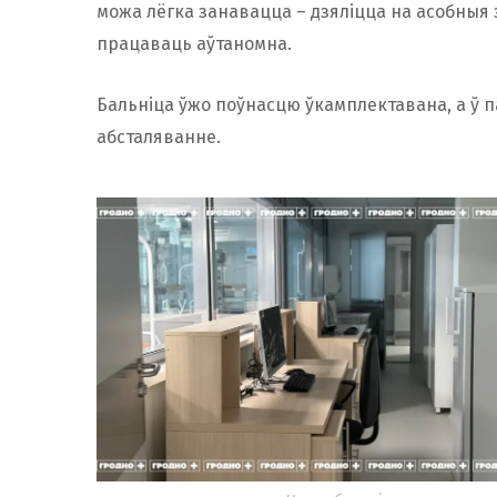
можа лёгка занавацца – дзяліцца на асобныя 
працаваць аўтаномна.
Бальніца ўжо поўнасцю ўкамплектавана, а ў п
абсталяванне.