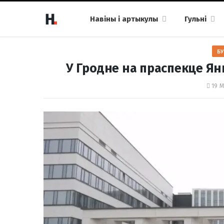
Навіны і артыкулы
Гульні
БУ
У Гродне на праспекце Ян
19 М