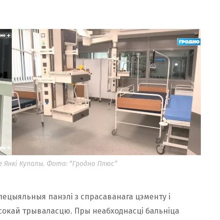
е Янкі Купалы. Фота: “Гродно Плюс”
ецыяльныя панэлі з спрасаванага цэменту і
сокай трываласцю. Пры неабходнасці бальніца