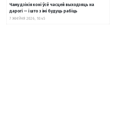
Чаму дзікія коні ўсё часцей выходзяць на
дарогі — і што з імі будуць рабіць
7 ЖНІЎНЯ 2026, 10:45