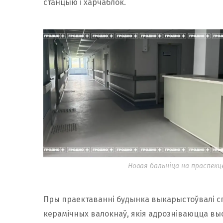
станцыю і харчаблок.
Новая бальніца на праспекц
Пры праектаванні будынка выкарыстоўвалі сп
керамічных валокнаў, якія адрозніваюцца вы