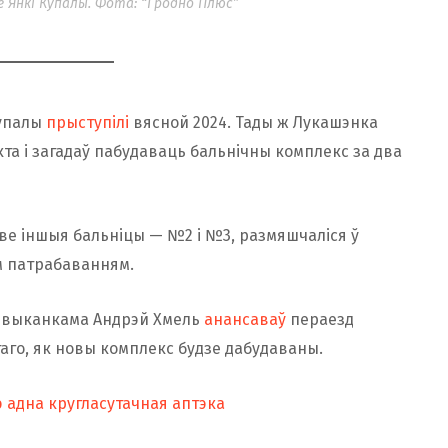
е Янкі Купалы. Фота: “Гродно Плюс”
Купалы
прыступілі
вясной 2024. Тады ж Лукашэнка
кта і загадаў пабудаваць бальнічны комплекс за два
зве іншыя бальніцы — №2 і №3, размяшчаліся ў
м патрабаванням.
арвыканкама Андрэй Хмель
анансаваў
пераезд
аго, як новы комплекс будзе дабудаваны.
 адна кругласутачная аптэка