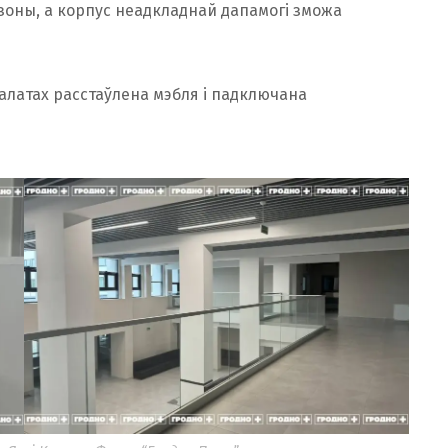
зоны, а корпус неадкладнай дапамогі зможа
алатах расстаўлена мэбля і падключана