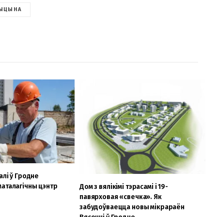
ЫЦЫНА
алі ў Гродне
аталагічны цэнтр
Дом з вялікімі тэрасамі і 19-
павярховая «свечка». Як
забудоўваецца новы мікрараён