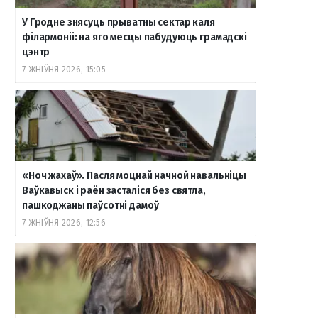
У Гродне знясуць прыватны сектар каля
філармоніі: на яго месцы пабудуюць грамадскі
цэнтр
7 ЖНІЎНЯ 2026, 15:05
«Ноч жахаў». Пасля моцнай начной навальніцы
Ваўкавыск і раён засталіся без святла,
пашкоджаны паўсотні дамоў
7 ЖНІЎНЯ 2026, 12:56