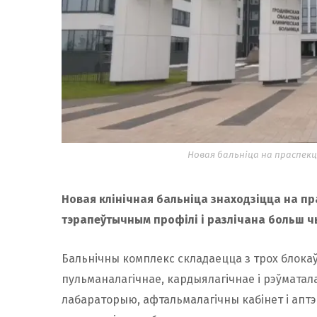
Новая бальніца на праспекц
Новая клінічная бальніца знаходзіцца на пр
тэрапеўтычным профілі і разлічана больш ч
Бальнічны комплекс складаецца з трох блока
пульманалагічнае, кардыялагічнае і рэўматал
лабараторыю, афтальмалагічны кабінет і апт