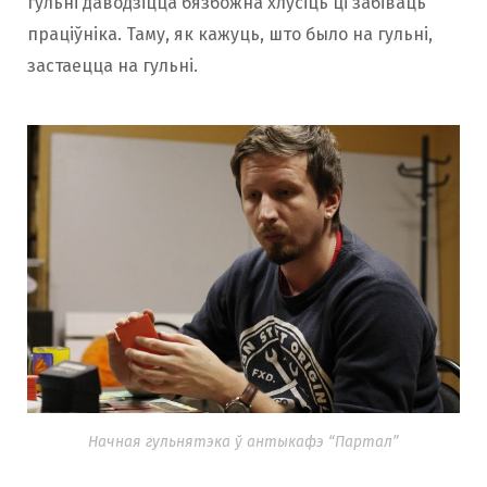
гульні даводзіцца бязбожна хлусіць ці забіваць
праціўніка. Таму, як кажуць, што было на гульні,
застаецца на гульні.
Начная гульнятэка ў антыкафэ “Партал”