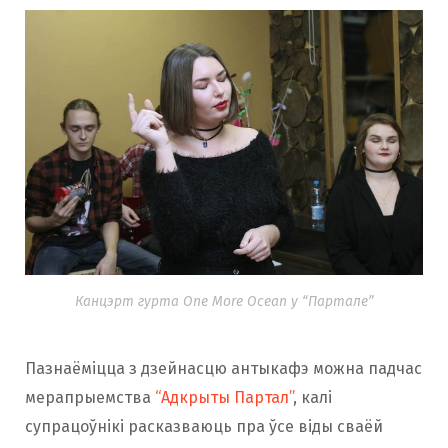
Канцэрт гурта One More Ocean у “Партале”
Пазнаёміцца з дзейнасцю антыкафэ можна падчас
мерапрыемства
“Адкрыты Партал”
, калі
супрацоўнікі расказваюць пра ўсе віды сваёй