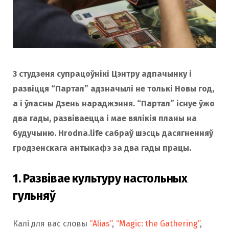
3 студзеня супрацоўнікі Цэнтру адпачынку і
развіцця “Партал” адзначылі не толькі Новы год,
а і ўласны Дзень нараджэння. “Партал” існуе ўжо
два гады, развіваецца і мае вялікія планы на
будучыню. Hrodna.life сабраў шэсць дасягненняў
гродзенскага антыкафэ за два гады працы.
1. Развівае культуру настольных
гульняў
Калі для вас словы
“Alias”
,
“Magic: the Gathering”
,