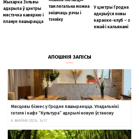
Жыхарка Зэльвы
там легальна можна
У цэнтры Гродна
адкрыла ў цэнтры
знішчаць рэчы і
адкрыўся новы
мястэчка кавярню і
тэхніку
караоке-клуб – з
плануе пашырацца
ежай і кальянамі
АПОШНІЯ ЗАПІСЫ
Мясцовы бізнес у Гродне пашыраецца. Уладальнікі
гатэля і кафэ “Культура” адкрылі новую ўстанову
6 ЖНІЎНЯ 2026, 14:17