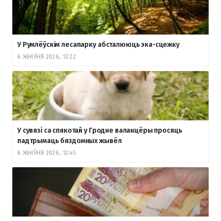
У Румлёўскім лесапарку абсталююць эка-сцежку
6 ЖНІЎНЯ 2026, 13:22
У сувязі са спякотай у Гродне валанцёры просяць
падтрымаць бяздомных жывёл
6 ЖНІЎНЯ 2026, 12:45