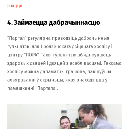
жыцця
.
4. Займаецца дабрачыннасцю
“Партал” рэгулярна праводзіць дабрачынныя
гульнятэкі для Гродзенскага дзіцячага хоспісу і
цэнтру “ПОРА”. Такія гульнятэкі аб’ядноўваюць
здаровых дзяцей і дзяцей з асаблівасцямі. Таксама
хоспісу можна дапамагчы грашова, пакінуўшы
ахвяраванні ў скрыньцы, якая знаходзіцца ў
памяшканні “Партала”.