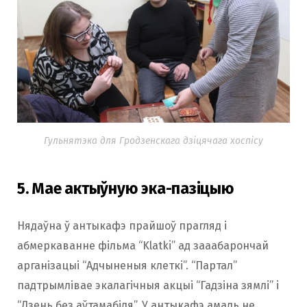
Гульнятэка для Гродзенскага дзіцячага хоспісу
5. Мае актыўную эка-пазіцыю
Нядаўна ў антыкафэ прайшоў прагляд і
абмеркаванне фільма “Klatki” ад зааабарончай
арганізацыі “Адчыненыя клеткі”. “Партал”
падтрымлівае экалагічныя акцыі “Гадзіна зямлі” і
“Дзень без аўтамабіля”. У антыкафэ амаль не