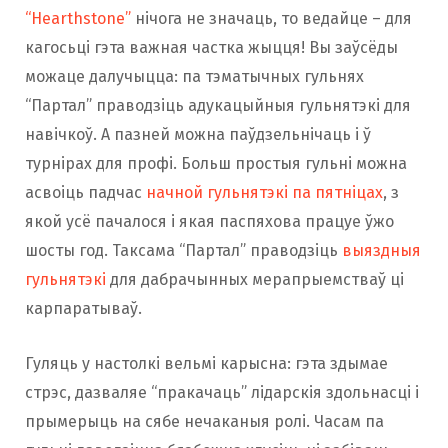
“Hearthstone”
нічога не значаць, то ведайце – для
кагосьці гэта важная частка жыцця! Вы заўсёды
можаце далучыцца: па тэматычных гульнях
“Партал” праводзіць адукацыйныя гульнятэкі для
навічкоў. А пазней можна паўдзельнічаць і ў
турнірах для профі. Больш простыя гульні можна
асвоіць падчас
начной гульнятэкі па пятніцах
, з
якой усё пачалося і якая паспяхова працуе ўжо
шосты год. Таксама “Партал” праводзіць
выяздныя
гульнятэкі
для дабрачынных мерапрыемстваў ці
карпаратываў.
Гуляць у настолкі вельмі карысна: гэта здымае
стрэс, дазваляе “пракачаць” лідарскія здольнасці і
прымерыць на сябе нечаканыя ролі. Часам па