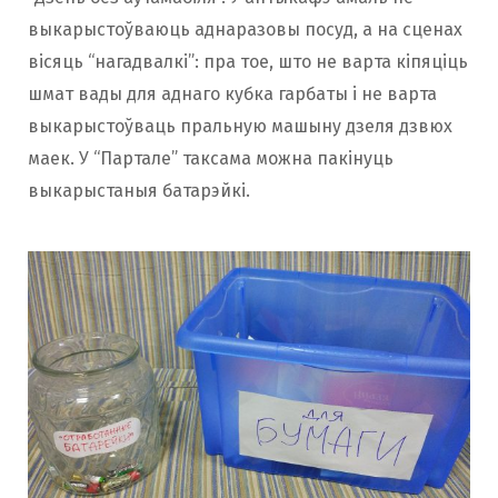
выкарыстоўваюць аднаразовы посуд, а на сценах
вісяць “нагадвалкі”: пра тое, што не варта кіпяціць
шмат вады для аднаго кубка гарбаты і не варта
выкарыстоўваць пральную машыну дзеля дзвюх
маек. У “Партале” таксама можна пакінуць
выкарыстаныя батарэйкі.