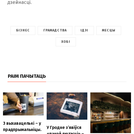
дзейнасці.
БІЗНЕС
ГРАМАДСТВА
ІДЭІ
МЕСЦЫ
ХОБІ
РАІМ ПАЧЫТАЦЬ
З выхавацелькі – у
У Гродне з’явіўся
прадпрымальніцы.
«пакой лютасці» –