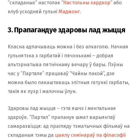
“складаных” настолак
“Настольны хардкор”
або
клуб усходняй гульні
Маджонг
.
3. Прапагандуе здаровы лад жыцця
Класна адпачываць можна і без алкаголю. Начная
гульнятэка з гарбатай і пячэнькамі – добрая
альтэрнатыва пятнічнаму вечару ў бары. Пэўны
час у “Партале” працаваў “Чайны пакой”, дзе
можна было пакаштаваць элітныя гатункі гарбаты,
такія як пуэр і малочны ўлун.
Здаровы лад жыцця – гэта яшчэ і ментальнае
здароўе. “Партал” прапануе шмат варыянтаў
самаразвіцця: ад прагляду тэматычных фільмаў на
складаныя тэмы да
цыклу семінараў па філасофіі