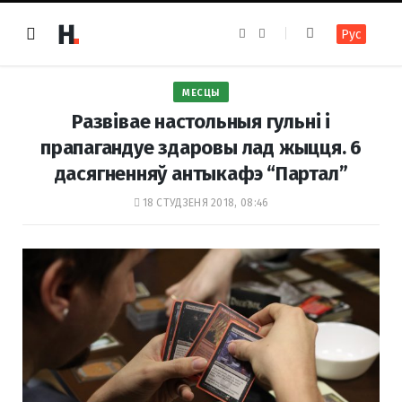
F
I
Рус
a
n
c
s
e
t
b
a
o
g
МЕСЦЫ
o
r
k
a
Развівае настольныя гульні і
m
прапагандуе здаровы лад жыцця. 6
дасягненняў антыкафэ “Партал”
18 СТУДЗЕНЯ 2018, 08:46