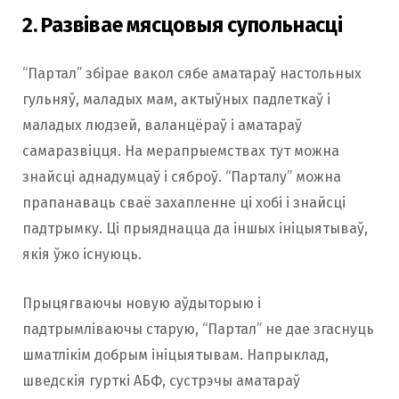
2. Развівае мясцовыя супольнасці
“Партал” збірае вакол сябе аматараў настольных
гульняў, маладых мам, актыўных падлеткаў і
маладых людзей, валанцёраў і аматараў
самаразвіцця. На мерапрыемствах тут можна
знайсці аднадумцаў і сяброў. “Парталу” можна
прапанаваць сваё захапленне ці хобі і знайсці
падтрымку. Ці прыяднацца да іншых ініцыятываў,
якія ўжо існуюць.
Прыцягваючы новую аўдыторыю і
падтрымліваючы старую, “Партал” не дае згаснуць
шматлікім добрым ініцыятывам. Напрыклад,
шведскія гурткі АБФ, сустрэчы аматараў