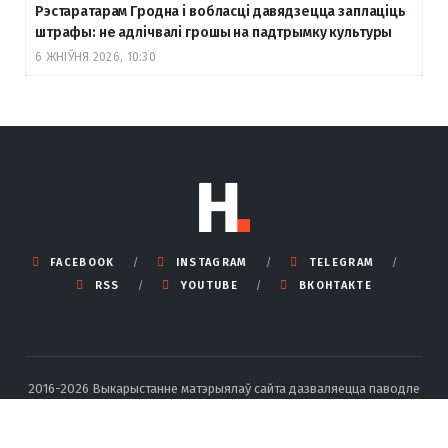
Рэстаратарам Гродна і вобласці давядзецца заплаціць
штрафы: не адлічвалі грошы на падтрымку культуры
6 ЖНІЎНЯ 2026, 10:30
FACEBOOK
INSTAGRAM
TELEGRAM
RSS
YOUTUBE
ВКОНТАКТЕ
2016-2026 Выкарыстанне матэрыялаў сайта дазваляецца паводле
правілаў ліцэнзіі Creative Commons BY-SA 4.0 Int са спасылкай на
крыніцу і ўказаннем аўтара.
Падрабязныя правілы перадруку тут
.