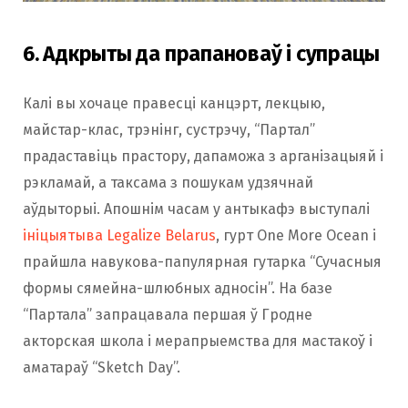
6. Адкрыты да прапановаў і супрацы
Калі вы хочаце правесці канцэрт, лекцыю,
майстар-клас, трэнінг, сустрэчу, “Партал”
прадаставіць прастору, дапаможа з арганізацыяй і
рэкламай, а таксама з пошукам удзячнай
аўдыторыі. Апошнім часам у антыкафэ выступалі
ініцыятыва Legalize Belarus
, гурт One More Ocean і
прайшла навукова-папулярная гутарка “Сучасныя
формы сямейна-шлюбных адносін”. На базе
“Партала” запрацавала першая ў Гродне
акторская школа і мерапрыемства для мастакоў і
аматараў “Sketch Day”.