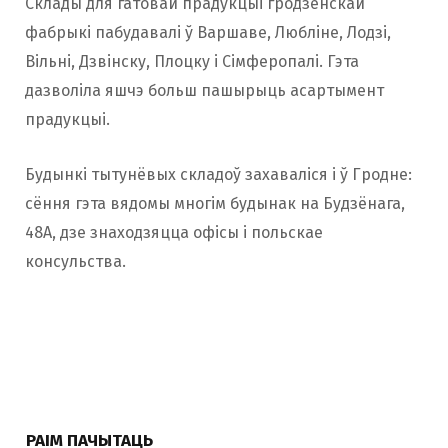
Склады для гатовай прадукцыі гродзенскай
фабрыкі пабудавалі ў Варшаве, Любліне, Лодзі,
Вільні, Дзвінску, Плоцку і Сімферопалі. Гэта
дазволіла яшчэ больш пашырыць асартымент
прадукцыі.
Будынкі тытунёвых складоў захаваліся і ў Гродне:
сёння гэта вядомы многім будынак на Будзёнага,
48А, дзе знаходзяцца офісы і польскае
консульства.
РАІМ ПАЧЫТАЦЬ