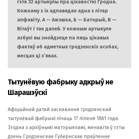
гэта 32 артыкулы пра цікавосткі Гродна.
Кожнаму з іх адпавядае адна з літар
алфавіту. А — Ажэшка, Б — Баторый, В —
Вітаўт і так далей. У кожным артыкуле
азбукі вы знойдзеце па пяць цікавых
фактаў аб адметных гродзенскіх асобах,
месцах ці з’явах.
Тытунёвую фабрыку адкрыў не
Шарашэўскі
Афіцыйнай датай заснавання гродзенскай
тытунёвай фабрыкі лічаць 17 ліпеня 1861 года.
Згодна з архіўнымі матэрыяламі, менавіта ў гэты
дзень Гродзенскае Губернскае праўленне