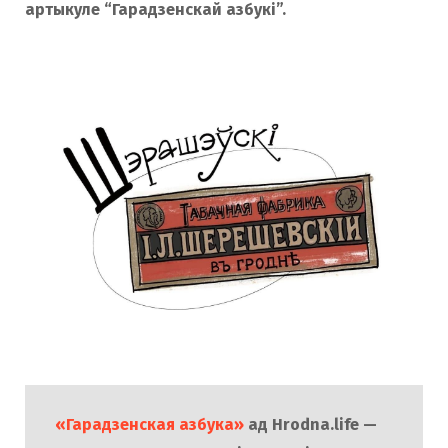
артыкуле “Гарадзенскай азбукі”.
«Гарадзенская азбука»
ад Hrodna.life —