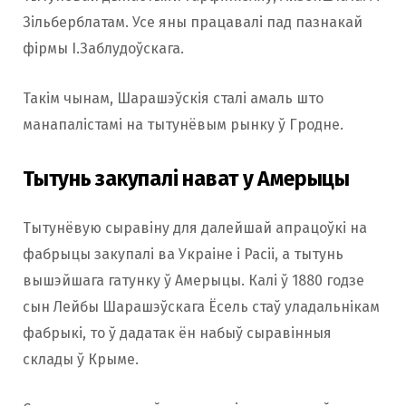
Зільберблатам. Усе яны працавалі пад пазнакай
фірмы І.Заблудоўскага.
Такім чынам, Шарашэўскія сталі амаль што
манапалістамі на тытунёвым рынку ў Гродне.
Тытунь закупалі нават у Амерыцы
Тытунёвую сыравіну для далейшай апрацоўкі на
фабрыцы закупалі ва Украіне і Расіі, а тытунь
вышэйшага гатунку ў Амерыцы. Калі ў 1880 годзе
сын Лейбы Шарашэўскага Ёсель стаў уладальнікам
фабрыкі, то ў дадатак ён набыў сыравінныя
склады ў Крыме.