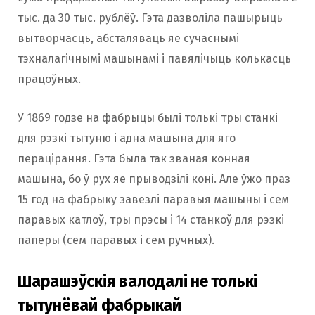
тыс. да 30 тыс. рублёў. Гэта дазволіла пашырыць
вытворчасць, абсталяваць яе сучаснымі
тэхналагічнымі машынамі і павялічыць колькасць
працоўных.
У 1869 годзе на фабрыцы былі толькі тры станкі
для рэзкі тытуню і адна машына для яго
перацірання. Гэта была так званая конная
машына, бо ў рух яе прыводзілі коні. Але ўжо праз
15 год на фабрыку завезлі паравыя машыны і сем
паравых катлоў, тры прэсы і 14 станкоў для рэзкі
паперы (сем паравых і сем ручных).
Шарашэўскія валодалі не толькі
тытунёвай фабрыкай