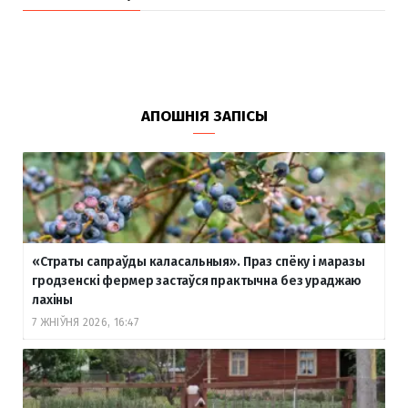
АПОШНІЯ ЗАПІСЫ
«Страты сапраўды каласальныя». Праз спёку і маразы
гродзенскі фермер застаўся практычна без ураджаю
лахіны
7 ЖНІЎНЯ 2026, 16:47