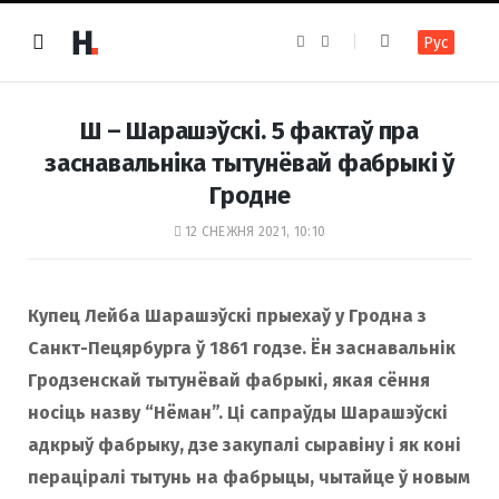
F
I
Рус
a
n
c
s
e
t
b
a
o
g
Ш – Шарашэўскі. 5 фактаў пра
o
r
k
a
заснавальніка тытунёвай фабрыкі ў
m
Гродне
12 СНЕЖНЯ 2021, 10:10
Купец Лейба Шарашэўскі прыехаў у Гродна з
Санкт-Пецярбурга ў 1861 годзе. Ён заснавальнік
Гродзенскай тытунёвай фабрыкі, якая сёння
носіць назву “Нёман”. Ці сапраўды Шарашэўскі
адкрыў фабрыку, дзе закупалі сыравіну і як коні
пераціралі тытунь на фабрыцы, чытайце ў новым