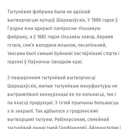
Тытунёвая фабрыка была не адзінай
вытворчасцю купцоў Шарашэўскіх. У 1880 годзе ў
Гродне яны адкрылі папіросна-гільзавую
фабрыку, а ў 1882 годзе гільзавы завод. Акрамя
гэтага, сям’я валодала млыном, лесапільняй,
таксама былі самымі буйнымі пастаўнікамі спірта і
гарэлкі ў Паўночна-Заходнім краі.
З пашырэннем тытунёвай вытворчасці
Шарашэўскіх, малыя тытунёвыя мануфактуры не
вытрымлівалі канкурэнцыі як па колькасці, так і
па якасці прадукцыі. З гэтай прычыны большасць
з іх закрылі. Так адбылося з гродзенскімі
вытворцамі тытуню: Рабінэрсонам, сямейнай
тытунёвай дынастыяй Гарфінкеляў, Айзенштатам і