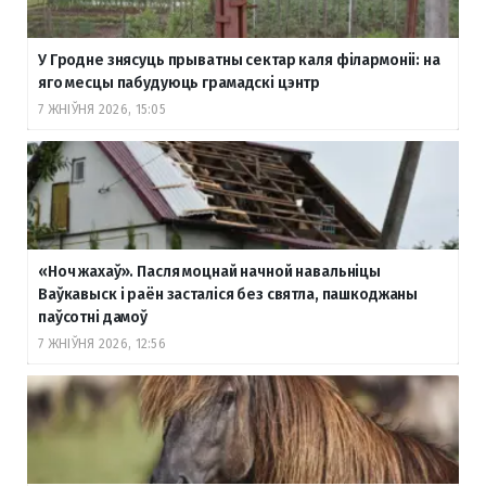
У Гродне знясуць прыватны сектар каля філармоніі: на
яго месцы пабудуюць грамадскі цэнтр
7 ЖНІЎНЯ 2026, 15:05
«Ноч жахаў». Пасля моцнай начной навальніцы
Ваўкавыск і раён засталіся без святла, пашкоджаны
паўсотні дамоў
7 ЖНІЎНЯ 2026, 12:56