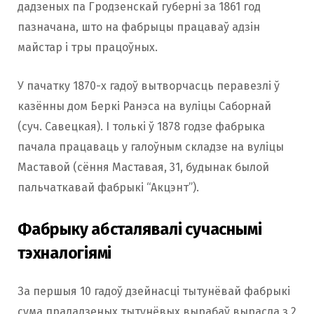
дадзеных па Гродзенскай губерні за 1861 год
пазначана, што на фабрыцы працаваў адзін
майстар і тры працоўных.
У пачатку 1870-х гадоў вытворчасць перавезлі ў
казённы дом Беркі Ранэса на вуліцы Саборнай
(суч. Савецкая). І толькі ў 1878 годзе фабрыка
пачала працаваць у галоўным складзе на вуліцы
Маставой (сёння Маставая, 31, будынак былой
пальчаткавай фабрыкі “Акцэнт”).
Фабрыку абсталявалі сучаснымі
тэхналогіямі
За першыя 10 гадоў дзейнасці тытунёвай фабрыкі
сума прададзеных тытунёвых вырабаў вырасла з 2