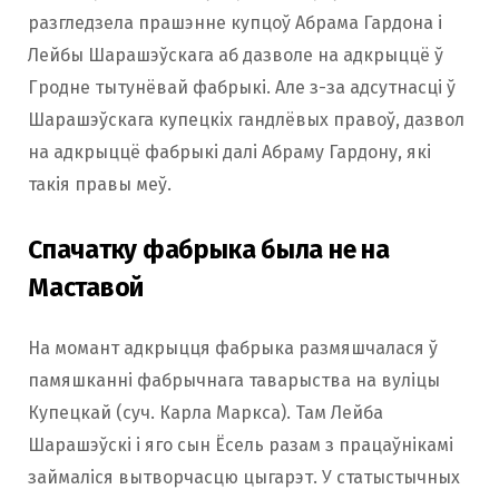
разгледзела прашэнне купцоў Абрама Гардона і
Лейбы Шарашэўскага аб дазволе на адкрыццё ў
Гродне тытунёвай фабрыкі. Але з-за адсутнасці ў
Шарашэўскага купецкіх гандлёвых правоў, дазвол
на адкрыццё фабрыкі далі Абраму Гардону, які
такія правы меў.
Спачатку фабрыка была не на
Маставой
На момант адкрыцця фабрыка размяшчалася ў
памяшканні фабрычнага таварыства на вуліцы
Купецкай (суч. Карла Маркса). Там Лейба
Шарашэўскі і яго сын Ёсель разам з працаўнікамі
займаліся вытворчасцю цыгарэт. У статыстычных