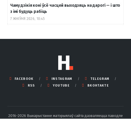
Чаму дзікія коні ўсё часцей выходзяць на дарогі — і што
з імі будуць рабіць
7 ЖНІЎНЯ 2026, 10:45
FACEBOOK
INSTAGRAM
TELEGRAM
RSS
YOUTUBE
ВКОНТАКТЕ
2016-2026 Выкарыстанне матэрыялаў сайта дазваляецца паводле
правілаў ліцэнзіі Creative Commons BY-SA 4.0 Int са спасылкай на
крыніцу і ўказаннем аўтара.
Падрабязныя правілы перадруку тут
.