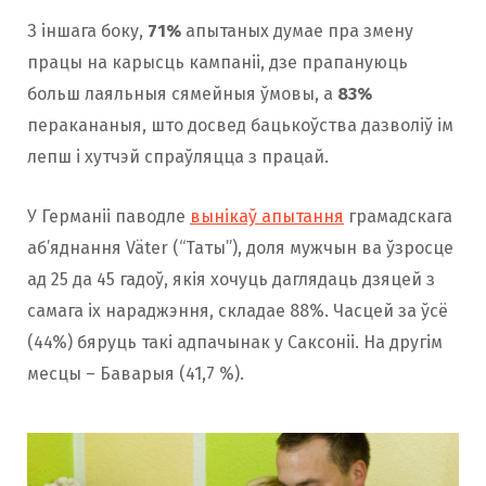
З іншага боку,
71%
апытаных думае пра змену
працы на карысць кампаніі, дзе прапануюць
больш лаяльныя сямейныя ўмовы, а
83%
перакананыя, што досвед бацькоўства дазволіў ім
лепш і хутчэй спраўляцца з працай.
У Германіі паводле
вынікаў апытання
грамадскага
аб’яднання Väter (“Таты”), доля мужчын ва ўзросце
ад 25 да 45 гадоў, якія хочуць даглядаць дзяцей з
самага іх нараджэння, складае 88%. Часцей за ўсё
(44%) бяруць такі адпачынак у Саксоніі. На другім
месцы – Баварыя (41,7 %).