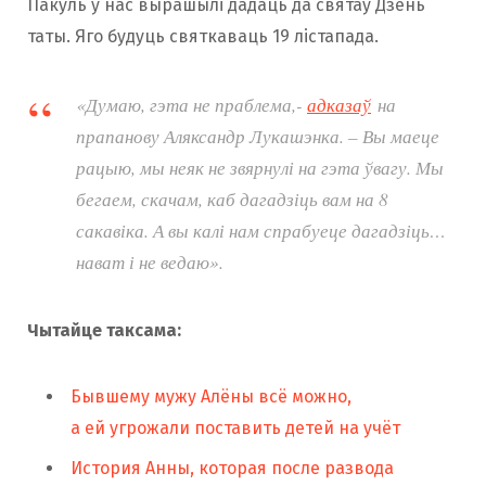
Пакуль у нас вырашылі дадаць да святаў Дзень
таты. Яго будуць святкаваць 19 лістапада.
«Думаю, гэта не праблема,-
адказаў
на
прапанову Аляксандр Лукашэнка. – Вы маеце
рацыю, мы неяк не звярнулі на гэта ўвагу. Мы
бегаем, скачам, каб дагадзіць вам на 8
сакавіка. А вы калі нам спрабуеце дагадзіць…
нават і не ведаю».
Чытайце таксама:
Бывшему мужу Алёны всё можно,
а ей угрожали поставить детей на учёт
История Анны, которая после развода