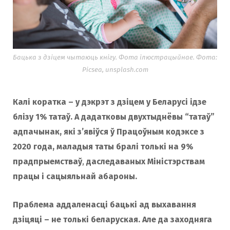
Бацька з дзіцем чытаюць кнігу. Фота ілюстрацыйнае. Фота:
Picsea, unsplash.com
Калі коратка – у дэкрэт з дзіцем у Беларусі ідзе
блізу 1% татаў. А дадатковы двухтыднёвы “татаў”
адпачынак, які з’явіўся ў Працоўным кодэксе з
2020 года, маладыя таты бралі толькі на 9%
прадпрыемства
ў
,
даследаваных Міністэрствам
працы і сацыяльнай абароны.
Праблема аддаленасці бацькі ад выхавання
дзіцяці – не толькі беларуская. Але да заходняга