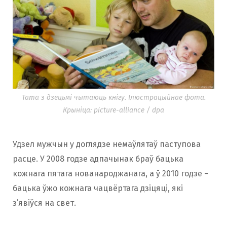
Тата з дзецьмі чытаюць кнігу. Ілюстрацыйнае фота.
Крыніца: picture-alliance / dpa
Удзел мужчын у доглядзе немаўлятаў паступова
расце. У 2008 годзе адпачынак браў бацька
кожнага пятага нованароджанага, а ў 2010 годзе –
бацька ўжо кожнага чацвёртага дзіцяці, які
з’явіўся на свет.