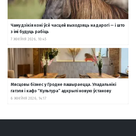
Чаму дзікія коні ўсё часцей выходзяць на дарогі — і што
з імі будуць рабіць
7 ЖНІЎНЯ 2026, 10:45
Мясцовы бізнес у Гродне пашыраецца. Уладальнікі
гатэля і кафэ “Культура” адкрылі новую ўстанову
6 ЖНІЎНЯ 2026, 14:17