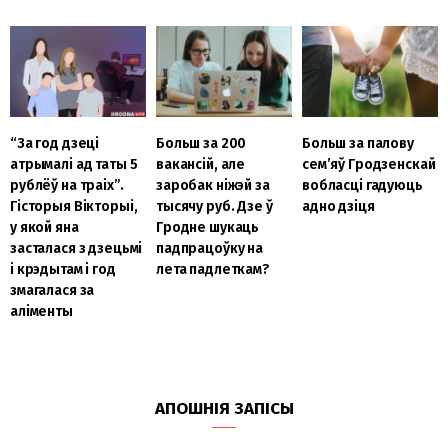
“За год дзеці
Больш за 200
Больш за палову
атрымалі ад таты 5
вакансій, але
сем’яў Гродзенскай
рублёў на траіх”.
заробак ніжэй за
вобласці гадуюць
Гісторыя Вікторыі,
тысячу руб. Дзе ў
адно дзіця
у якой яна
Гродне шукаць
засталася з дзецьмі
падпрацоўку на
і крэдытам і год
лета падлеткам?
змагалася за
аліменты
АПОШНІЯ ЗАПІСЫ