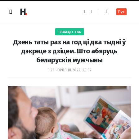
F
I
Рус
a
n
c
s
e
t
b
a
o
g
ГРАМАДСТВА
o
r
k
a
Дзень таты раз на год ці два тыдні ў
m
дэкрэце з дзіцем. Што абяруць
беларускія мужчыны
22 ЧЭРВЕНЯ 2022, 20:32