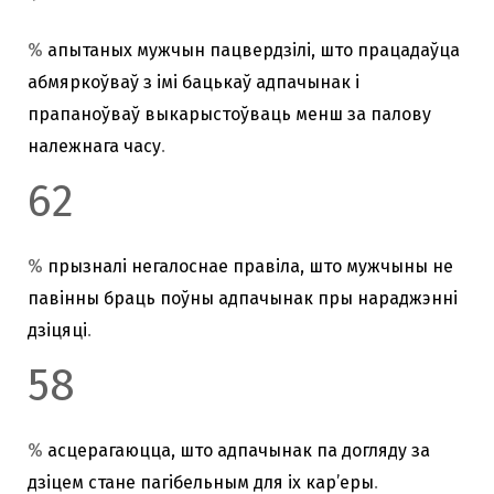
%
апытаных мужчын пацвердзілі, што працадаўца
абмяркоўваў з імі бацькаў адпачынак і
прапаноўваў выкарыстоўваць менш за палову
належнага часу
.
62
%
прызналі негалоснае правіла, што мужчыны не
павінны браць поўны адпачынак пры нараджэнні
дзіцяці
.
58
%
асцерагаюцца, што адпачынак па догляду за
дзіцем стане пагібельным для іх кар’еры
.