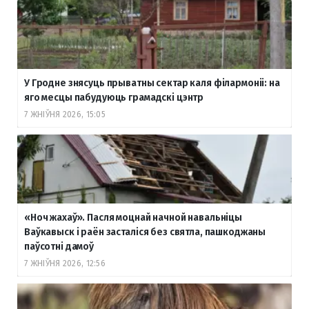
У Гродне знясуць прыватны сектар каля філармоніі: на
яго месцы пабудуюць грамадскі цэнтр
7 ЖНІЎНЯ 2026, 15:05
«Ноч жахаў». Пасля моцнай начной навальніцы
Ваўкавыск і раён засталіся без святла, пашкоджаны
паўсотні дамоў
7 ЖНІЎНЯ 2026, 12:56