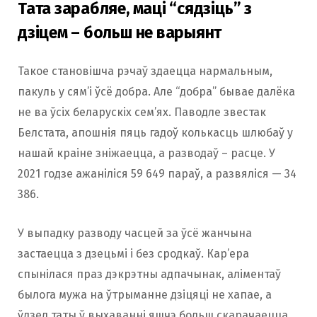
Тата зарабляе, маці “сядзіць” з
дзіцем – больш не варыянт
Такое становішча рэчаў здаецца нармальным,
пакуль у сям’і ўсё добра. Але “добра” бывае далёка
не ва ўсіх беларускіх сем’ях. Паводле звестак
Белстата, апошнія пяць гадоў колькасць шлюбаў у
нашай краіне зніжаецца, а разводаў – расце. У
2021 годзе ажаніліся 59 649 параў, а развяліся — 34
386.
У выпадку разводу часцей за ўсё жанчына
застаецца з дзецьмі і без сродкаў. Кар’ера
спынілася праз дэкрэтны адпачынак, аліментаў
былога мужа на ўтрыманне дзіцяці не хапае, а
ўдзел таты ў выхаванні яшчэ больш скарачаецца.