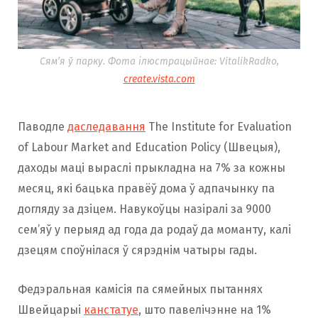
Сям’я ў парку. Фота ілюстрацыйнае: VitalikRadko,
create.vista.com
Паводле
даследавання
The Institute for Evaluation
of Labour Market and Education Policy (Швецыя),
даходы маці выраслі прыкладна на 7% за кожны
месяц, які бацька правёў дома ў адпачынку па
догляду за дзіцем. Навукоўцы назіралі за 9000
сем’яў у перыяд ад года да родаў да моманту, калі
дзецям споўнілася ў сярэднім чатыры гады.
Федэральная камісія па сямейных пытаннях
Швейцарыі
канстатуе
, што павелічэнне на 1%