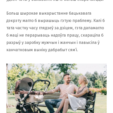
Больш шырокае выкарыстанне бацькавага
дэкрэту магло б вырашыць гэтую праблему. Калі б
тата частку часу глядзеў за дзіцем, гэта дапамагло
б маці не перарываць надоўга працу, скараціла б
разрыў у заробку мужчын і жанчын і павысіла ў
канчатковым выніку дабрабыт сям’і.