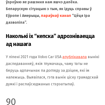
ўзроўню яе рашэння нам яшчэ далёка.
Беларускую сітуацыю з тым, як ідуць справы ў
Еўропе і Амерыцы,
параўнаў канал
“Цёця Іра
дазволіла”.
Наколькі іх “кепска” адрозніваецца
ад нашага
У ліпені 2021 года Volvo Car USA
апублікавала
вынікі
даследаванняў, якія тлумачаць, чаму таты не
бяруць адпачынак па догляду за дзіцем, які ім
належыць. Выявілася, гэта вынік ціску грамадскай
думкі і распаўсюджаных стэрэатыпаў.
90