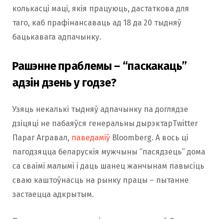
колькасці маці, якія працуюць, дастаткова для
таго, каб прафінансаваць ад 18 да 20 тыдняў
бацькавага адпачынку.
Рашэнне праблемы – “паскакаць”
адзін дзень у годзе?
Узяць некалькі тыдняў адпачынку па доглядзе
дзіцяці не пабаяўся генеральны дырэктарTwitter
Параг Агравал,
паведаміў
Bloomberg. А вось ці
пагодзяцца беларускія мужчыны “пасядзець” дома
са сваімі малымі і даць шанец жанчынам павысіць
сваю каштоўнасць на рынку працы – пытанне
застаецца адкрытым.