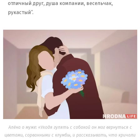
отличный друг, душа компании, весельчак,
рукастый”.
Алёна о муже: «Уходя гулять с собакой он мог вернуться с
цветами, сорванными с клумбы, и рассказывать, что кричали