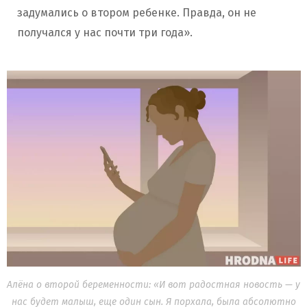
задумались о втором ребенке. Правда, он не
получался у нас почти три года».
Алёна о второй беременности: «И вот радостная новость — у
нас будет малыш, еще один сын. Я порхала, была абсолютно