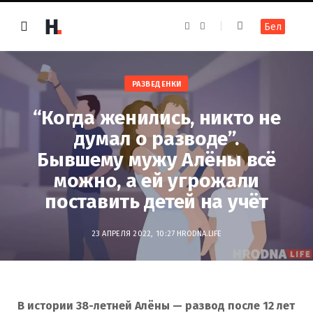
F
I
Бел
a
n
c
s
e
t
b
a
o
g
o
r
РАЗВЕДЕНКИ
k
a
m
“Когда женились, никто не
думал о разводе”.
Бывшему мужу Алёны всё
можно, а ей угрожали
поставить детей на учёт
23 АПРЕЛЯ 2022, 10:27
HRODNA.LIFE
В истории 38-летней Алёны — развод после 12 лет