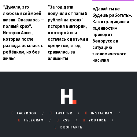
“Думала, это
“За год дети
«Давай ты не
любовь всей моей
получили от папы 5
будешь работать».
жизни. Оказалось —
рублей на троих”
Как «традиции» и
полный крах”.
История Виктории,
«ценности»
История Анны,
в которой она
приводят
которая после
осталась с детьми и
белорусок в
развода осталась с
кредитом, и год
ситуацию
ребёнком, но без
сражалась за
экономического
жилья
алименты
насилия
FACEBOOK
TWITTER
INSTAGRAM
TELEGRAM
RSS
YOUTUBE
ВКОНТАКТЕ