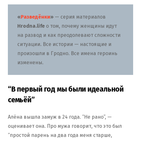
«
Разведёнки
»
— серия материалов
Hrodna.life
о том, почему женщины идут
на развод и как преодолевают сложности
ситуации. Все истории — настоящие и
произошли в Гродно. Все имена героинь
изменены.
“В первый год мы были идеальной
семьёй”
Алёна вышла замуж в 24 года. “Не рано”, —
оценивает она. Про мужа говорит, что это был
“простой парень на два года меня старше,