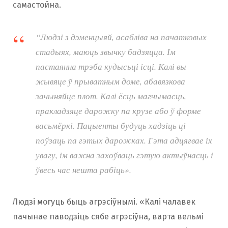
самастойна.
“Людзі з дэменцыяй, асабліва на пачатковых
стадыях, маюць звычку бадзяцца. Ім
пастаянна трэба кудысьці ісці. Калі вы
жывяце ў прыватным доме, абавязкова
зачыняйце плот. Калі ёсць магчымасць,
пракладзяце дарожку па крузе або ў форме
васьмёркі. Пацыенты будуць хадзіць ці
поўзаць па гэтых дарожках. Гэта адцягвае іх
увагу, ім важна захоўваць гэтую актыўнасць і
ўвесь час нешта рабіць».
Людзі могуць быць агрэсіўнымі. «Калі чалавек
пачынае паводзіць сябе агрэсіўна, варта вельмі