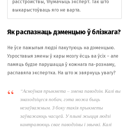
расстройствы, тлумачыць эксперт. Так што
выкарыстоўваць яго не варта.
Як распазнаць дэменцыю ў блізкага?
Не ўсе пажылыя людзі пакутуюць на дэменцыю.
Узроставыя змены ў кары мозгу ёсць ва ўсіх – але
памяць будзе парушацца ў кожнага па-рознаму,
распавяла экспертка. На што ж звярнуць увагу?
“Асноўная прыкмета – змена паводзін. Калі вы
знаходзіцеся побач, гэта можа быць
незаўважным. З боку такія прыкметы
заўважаюць часцей. У плыні жыцця людзі
кантралююць свае паводзіны і звычкі. Калі