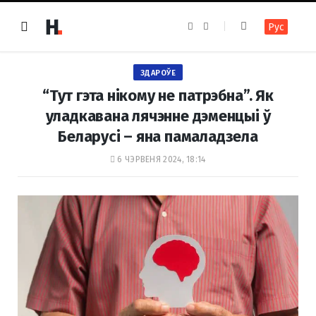
F
I
Рус
a
n
c
s
e
t
b
a
o
g
ЗДАРОЎЕ
o
r
k
a
“Тут гэта нікому не патрэбна”. Як
m
уладкавана лячэнне дэменцыі ў
Беларусі – яна памаладзела
6 ЧЭРВЕНЯ 2024, 18:14