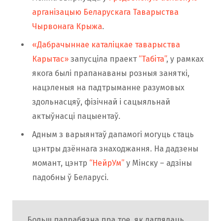
арганізацыю Беларускага Таварыства
Чырвонага Крыжа
.
«Дабрачыннае каталіцкае таварыства
Карытас»
запусціла праект
“Табiта”
, у рамках
якога былі прапанаваны розныя заняткі,
нацэленыя на падтрыманне разумовых
здольнасцяў, фізічнай і сацыяльнай
актыўнасці пацыентаў.
Адным з варыянтаў дапамогі могуць стаць
цэнтры дзённага знаходжання. На дадзены
момант, цэнтр
“НейрУм”
у Мінску – адзіны
падобны ў Беларусі.
Больш падрабязна пра тое, як даглядаць