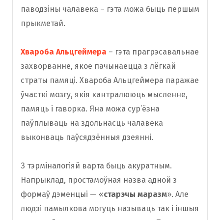
паводзіны чалавека – гэта можа быць першым
прыкметай.
Хвароба Альцгеймера
– гэта прагрэсавальнае
захворванне, якое пачынаецца з лёгкай
страты памяці. Хвароба Альцгеймера паражае
ўчасткі мозгу, якія кантралююць мысленне,
памяць і гаворка. Яна можа сур’ёзна
паўплываць на здольнасць чалавека
выконваць паўсядзённыя дзеянні.
З тэрміналогіяй варта быць акуратным.
Напрыклад, простамоўная назва адной з
формаў дэменцыі — «
старэчы маразм
». Але
людзі памылкова могуць называць так і іншыя