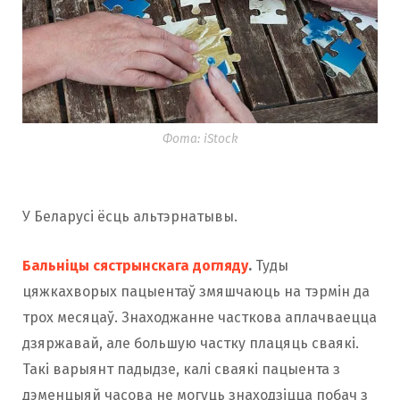
Фота: iStock
У Беларусі ёсць альтэрнатывы.
Бальніцы сястрынскага догляду
.
Туды
цяжкахворых пацыентаў змяшчаюць на тэрмін да
трох месяцаў. Знаходжанне часткова аплачваецца
дзяржавай, але большую частку плацяць сваякі.
Такі варыянт падыдзе, калі сваякі пацыента з
дэменцыяй часова не могуць знаходзіцца побач з