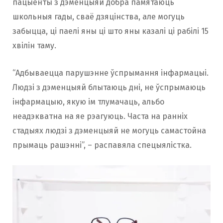
пацыенты з дэменцыяй добра памятаюць
школьныя гады, сваё дзяцінства, але могуць
забыцца, ці паелі яны ці што яны казалі ці рабілі 15
хвілін таму.
“Адбываецца парушэнне ўспрымання інфармацыі.
Людзі з дэменцыяй блытаюць дні, не ўспрымаюць
інфармацыю, якую ім тлумачаць, альбо
неадэкватна на яе рэагуюць. Часта на ранніх
стадыях людзі з дэменцыяй не могуць самастойна
прымаць рашэнні”, – распавяла спецыялістка.