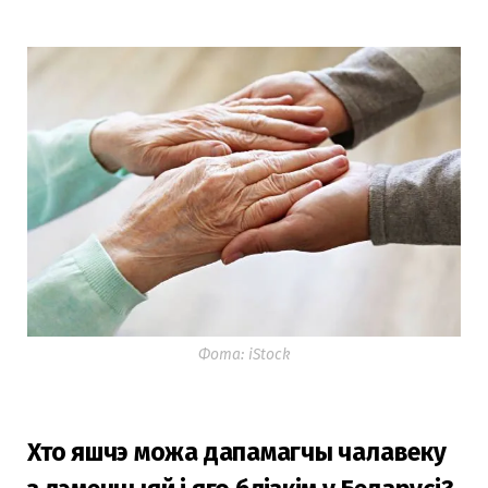
Фота: iStock
Хто яшчэ можа дапамагчы чалавеку