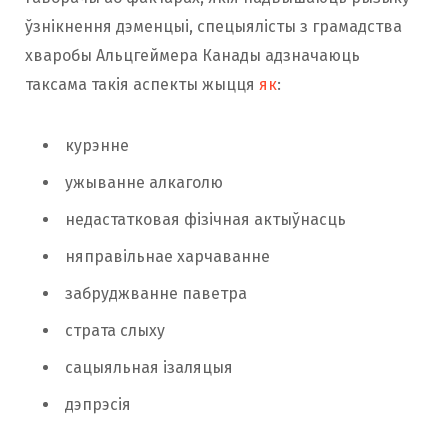
ўзнікнення дэменцыі, спецыялісты з грамадства
хваробы Альцгеймера Канады адзначаюць
таксама такія аспекты жыцця
як
:
курэнне
ужыванне алкаголю
недастатковая фізічная актыўнасць
няправільнае харчаванне
забруджванне паветра
страта слыху
сацыяльная ізаляцыя
дэпрэсія