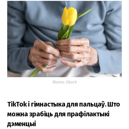
Фота: iStock
TikTok і гімнастыка для пальцаў. Што
можна зрабіць для прафілактыкі
дэменцыі