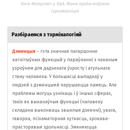
Юлія Матусевіч у ЗША. Фота прадастаўлена
суразмоўніцай
Разбіраемся з тэрміналогіяй
Дэменцыя
– гэта значнае пагаршэнне
кагнітыўных функцый у параўнанні з чаканым
узроўнем для дадзенага ўзросту і агульнага
стану чалавека. У большасці выпадкаў у
людзей з дэменцыяй парушаецца памяць. Але
праблемы могуць узнікаць і ў іншых сферах,
такіх як выканаўчыя функцыі (чалавеку
складана выконваць звыклыя дзеянні), увага,
гаворка, псіхаматорная хуткасць, зрокава-
прасторавыя здольнасці. Змяняюцца