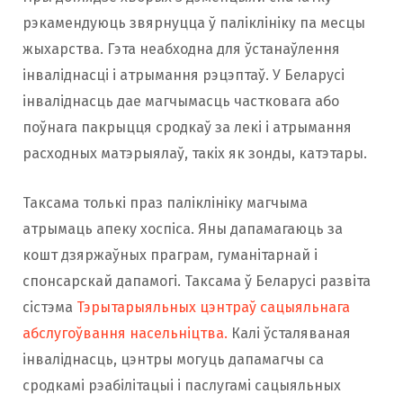
рэкамендуюць звярнуцца ў паліклініку па месцы
жыхарства. Гэта неабходна для ўстанаўлення
інваліднасці і атрымання рэцэптаў. У Беларусі
інваліднасць дае магчымасць частковага або
поўнага пакрыцця сродкаў за лекі і атрымання
расходных матэрыялаў, такіх як зонды, катэтары.
Таксама толькі праз паліклініку магчыма
атрымаць апеку хоспіса. Яны дапамагаюць за
кошт дзяржаўных праграм, гуманітарнай і
спонсарскай дапамогі. Таксама ў Беларусі развіта
сістэма
Тэрытарыяльных цэнтраў сацыяльнага
абслугоўвання насельніцтва.
Калі ўсталяваная
інваліднасць, цэнтры могуць дапамагчы са
сродкамі рэабілітацыі і паслугамі сацыяльных