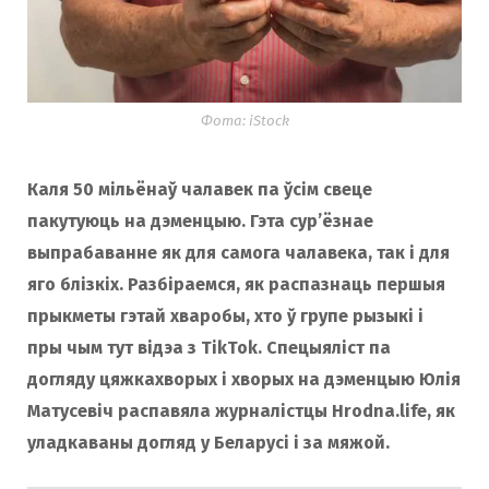
Фота: iStock
Каля 50 мільёнаў чалавек па ўсім свеце
пакутуюць на дэменцыю. Гэта сур’ёзнае
выпрабаванне як для самога чалавека, так і для
яго блізкіх. Разбіраемся, як распазнаць першыя
прыкметы гэтай хваробы, хто ў групе рызыкі і
пры чым тут відэа з TikTok. Спецыяліст па
догляду цяжкахворых і хворых на дэменцыю Юлія
Матусевіч распавяла журналістцы Hrodna.life, як
уладкаваны догляд у Беларусі і за мяжой.