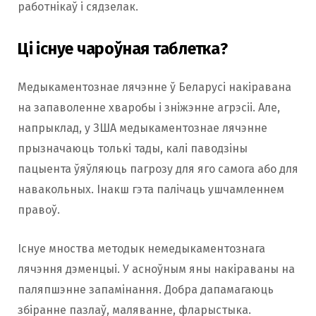
работнікаў і сядзелак.
Ці існуе чароўная таблетка?
Медыкаментознае лячэнне ў Беларусі накіравана
на запаволенне хваробы і зніжэнне агрэсіі. Але,
напрыклад, у ЗША медыкаментознае лячэнне
прызначаюць толькі тады, калі паводзіны
пацыента ўяўляюць пагрозу для яго самога або для
навакольных. Інакш гэта палічаць ушчамленнем
правоў.
Існуе мноства методык немедыкаментознага
лячэння дэменцыі. У асноўным яны накіраваны на
паляпшэнне запамінання. Добра дапамагаюць
збіранне пазлаў, маляванне, фларыстыка.