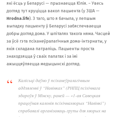
які ёсць у Беларусі — прызнаецца Юлія. – Увесь
догляд тут круціцца вакол пацыента (у ЗША —
Hrodna.life
). З таго, што я бачыла, у лепшым
выпадку пацыенту ў Беларусі забяспечваецца
добры догляд дома. У шпіталях такога няма. Часцей
за ўсё гэта псіханеўралагічныя дома-інтэрнаты, у
якія складана патрапіць. Пацыенты проста
знаходзяцца ў сваіх палатах і за імі
ажыццяўляецца медыцынскі догляд.
Калісьці даўно ў псіханеўралагічным
аддзяленні ў “Навінках” (РНПЦ псіхічнага
здароўя ў Мінску, раней — «1-ая Савецкая
працоўная калонія псіхічнахворых “Навінкі”)
спрабавалі арганізаваць групы для хворых на