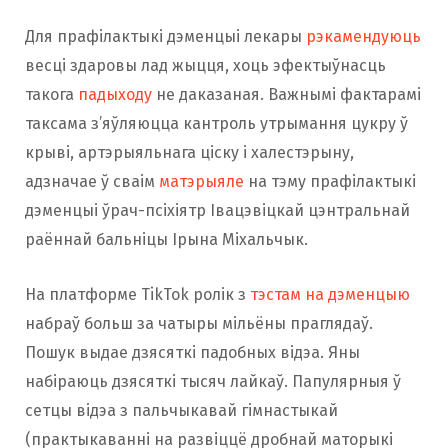
Для прафілактыкі дэменцыі лекары
рэкамендуюць
весці здаровы лад жыцця, хоць эфектыўнасць
такога
падыходу
не даказаная. Важнымі фактарамі
таксама з’яўляюцца кантроль утрымання цукру ў
крыві, артэрыяльнага ціску і халестэрыну,
адзначае ў сваім
матэрыяле
на тэму прафілактыкі
дэменцыі ўрач-псіхіятр Івацэвіцкай цэнтральнай
раённай бальніцы Ірына Міхальчык.
На платформе TikTok ролік з
тэстам на дэменцыю
набраў больш за чатыры мільёны праглядаў.
Пошук выдае дзясяткі падобных відэа. Яны
набіраюць дзясяткі тысяч лайкаў. Папулярныя ў
сетцы відэа з пальчыкавай гімнастыкай
(практыкаванні на развіццё дробнай маторыкі