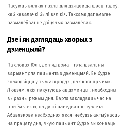
Пасуюць вялікія пазлы для дзяцей да шасці гадоў,
каб кавалачкі былі вялікія. Таксама дапамагае
размалёўванне дзіцячых размалёвак.
Дзе і як даглядаць хворых з
дэменцыяй?
Па словах Юліі, догляд дома – гэта ідэальны
варыянт для пацыента з дэменцыяй. Ён будзе
знаходзіцца ў тым асяроддзі, да якога прывык.
Людзям, якія пакутуюць ад дэменцыі, неабходны
выразны рэжым дня. Варта закладваць час на
прыёмы ежы, на душ і наведванне туалета.
Абавязкова неабходная якая-небудзь актыўнасць
на працягу дня, якую пацыент будзе выконваць