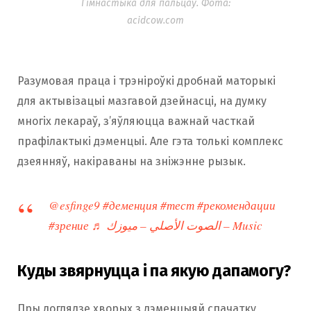
Гімнастыка для пальцаў. Фота:
acidcow.com
Разумовая праца і трэніроўкі дробнай маторыкі
для актывізацыі мазгавой дзейнасці, на думку
многіх лекараў, з’яўляюцца важнай часткай
прафілактыкі дэменцыі. Але гэта толькі комплекс
дзеянняў, накіраваны на зніжэнне рызык.
@esfinge9
#деменция
#тест
#рекомендации
#зрение
♬ الصوت الأصلي – ميوزك – Music
Куды звярнуцца і па якую дапамогу?
Пры доглядзе хворых з дэменцыяй спачатку