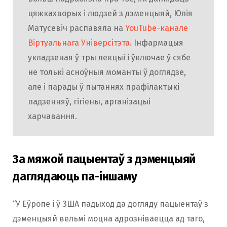
цяжкахворых і людзей з дэменцыяй, Юлія
Матусевіч распавяла на
YouTube-канале
Вiртуальнага Унiверсiтэта
. Інфармацыя
укладзеная ў тры лекцыі і ўключае ў сябе
не толькі асноўныя моманты ў доглядзе,
але і парады ў пытаннях прафілактыкі
падзенняў, гігіены, арганізацыі
харчавання.
За мяжой пацыентаў з дэменцыяй
даглядаюць па-іншаму
“У Еўропе і ў ЗША падыход да догляду пацыентаў з
дэменцыяй вельмі моцна адрозніваецца ад таго,