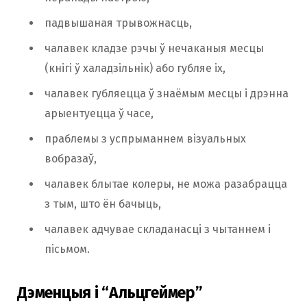
падвышаная трывожнасць,
чалавек кладзе рэчы ў нечаканыя месцы
(кнігі ў халадзільнік) або губляе іх,
чалавек губляецца ў знаёмым месцы і дрэнна
арыентуецца ў часе,
праблемы з успрыманнем візуальных
вобразаў,
чалавек блытае колеры, не можа разабрацца
з тым, што ён бачыць,
чалавек адчувае складанасці з чытаннем і
пісьмом.
Дэменцыя і “Альцгеймер”