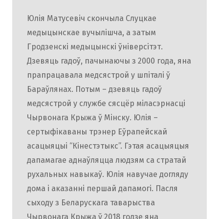
Юлія Матусевіч скончыла Слуцкае
медыцынскае вучылішча, а затым
Гродзенскі медыцынскі ўніверсітэт.
Дзевяць гадоў, пачынаючы з 2000 года, яна
прапрацавала медсястрой у шпіталі ў
Бараўлянах. Потым – дзевяць гадоў
медсястрой у службе сясцёр міласэрнасці
Чырвонага Крыжа ў Мінску. Юлія –
сертыфікаваны трэнер Еўрапейскай
асацыяцыі “Кінестэтыкс”. Гэтая асацыяцыя
дапамагае аднаўляцца людзям са стратай
рухальных навыкаў. Юлія навучае догляду
дома і аказанні першай дапамогі. Пасля
сыходу з Беларускага таварыства
Чырвонага Крыжа ў 2018 годзе яна