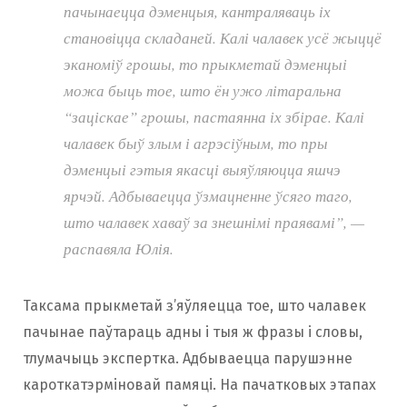
пачынаецца дэменцыя, кантраляваць іх
становіцца складаней. Калі чалавек усё жыццё
эканоміў грошы, то прыкметай дэменцыі
можа быць тое, што ён ужо літаральна
“заціскае” грошы, пастаянна іх збірае. Калі
чалавек быў злым і агрэсіўным, то пры
дэменцыі гэтыя якасці выяўляюцца яшчэ
ярчэй. Адбываецца ўзмацненне ўсяго таго,
што чалавек хаваў за знешнімі праявамі”, —
распавяла Юлія.
Таксама прыкметай з’яўляецца тое, што чалавек
пачынае паўтараць адны і тыя ж фразы і словы,
тлумачыць экспертка. Адбываецца парушэнне
кароткатэрміновай памяці. На пачатковых этапах