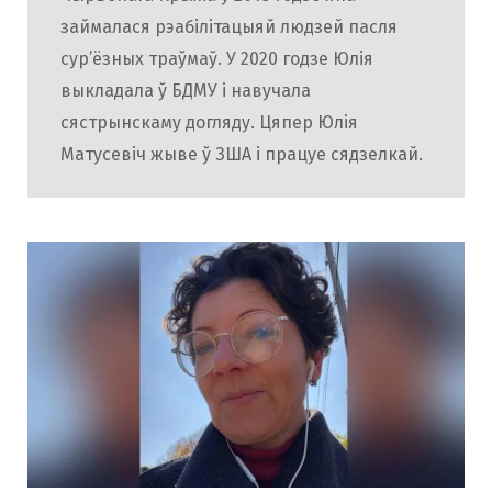
займалася рэабілітацыяй людзей пасля
сур’ёзных траўмаў. У 2020 годзе Юлія
выкладала ў БДМУ і навучала
сястрынскаму догляду. Цяпер Юлія
Матусевіч жыве ў ЗША і працуе сядзелкай.