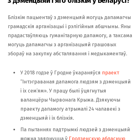
з дэменцыяй і яго блізкім у Беларусі?
Блізкім пацыентаў з дэменцыяй могуць дапамагчы
грамадскія арганізацыі і рэлігійныя абшчыны. Яны
прадастаўляюць гуманітарную дапамогу, а таксама
могуць дапамагчы з арганізацыяй грашовых
збораў на закупку абсталявання і медыкаментаў.
У 2018 годзе ў Гродне ўкараняўся
праект
“Інтэграваная дапамога людзям з дэменцыяй
і іх сем’ям». У працу былі ўцягнутыя
валанцёры Чырвонага Крыжа. Дзякуючы
праекту дапамогу атрымалі 24 чалавекі з
дэменцыяй і іх блізкія.
Па пытаннях падтрымкі людзей з дэменцыяй
можна звярнуцца ў
Гродзенскую абласную