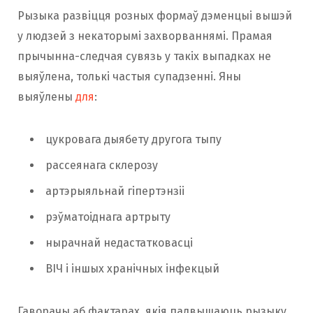
Рызыка развіцця розных формаў дэменцыі вышэй
у людзей з некаторымі захворваннямі. Прамая
прычынна-следчая сувязь у такіх выпадках не
выяўлена, толькі частыя супадзенні. Яны
выяўлены
для
:
цукровага дыябету другога тыпу
рассеянага склерозу
артэрыяльнай гіпертэнзіі
рэўматоіднага артрыту
нырачнай недастатковасці
ВІЧ і іншых хранічных інфекцый
Гаворачы аб фактарах, якія падвышаюць рызыку