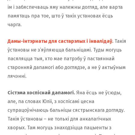
ім і забяспечваць яму належны догляд, але варта
памятаць пра тое, што ў такіх установах ёсць
чарга.
Дамы-інтэрнаты для састарэлых і інвалідаў.
Такія
ўстановы не з’яўляюцца бальніцамі. Туды могуць
пасяляцца тыя, хто мае патрэбу ў пастаяннай
старонняй дапамогі або доглядзе, а не ў актыўным
лячэнні.
Сістэма хоспіснай дапамогі.
Яна ёсць не ўсюды,
але, па словах Юліі, з хоспісамі цесна
супрацоўнічаюць бальніцы сястрынскага догляду.
Такія ўстановы – не толькі для анкалагічных
хворых. Там могуць знаходзіцца пацыенты з