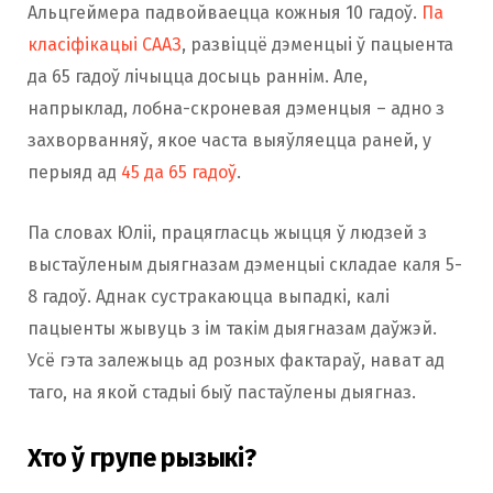
Альцгеймера падвойваецца кожныя 10 гадоў.
Па
класіфікацыі СААЗ
, развіццё дэменцыі ў пацыента
да 65 гадоў лічыцца досыць раннім. Але,
напрыклад, лобна-скроневая дэменцыя – адно з
захворванняў, якое часта выяўляецца раней, у
перыяд ад
45 да 65 гадоў
.
Па словах Юліі, працягласць жыцця ў людзей з
выстаўленым дыягназам дэменцыі складае каля 5-
8 гадоў. Аднак сустракаюцца выпадкі, калі
пацыенты жывуць з ім такім дыягназам даўжэй.
Усё гэта залежыць ад розных фактараў, нават ад
таго, на якой стадыі быў пастаўлены дыягназ.
Хто ў групе рызыкі?