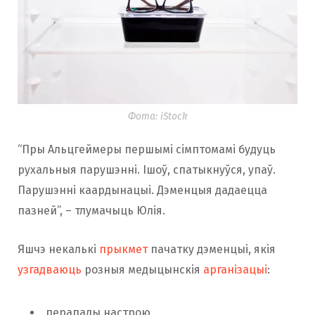
Фота: iStock
“Пры Альцгеймеры першымі сімптомамі будуць
рухальныя парушэнні. Ішоў, спатыкнуўся, упаў.
Парушэнні каардынацыі. Дэменцыя дадаецца
пазней”, – тлумачыць Юлія.
Яшчэ некалькі
прыкмет
пачатку дэменцыі, якія
узгадваюць
розныя медыцынскія
арганізацыі
:
перапады настрою,