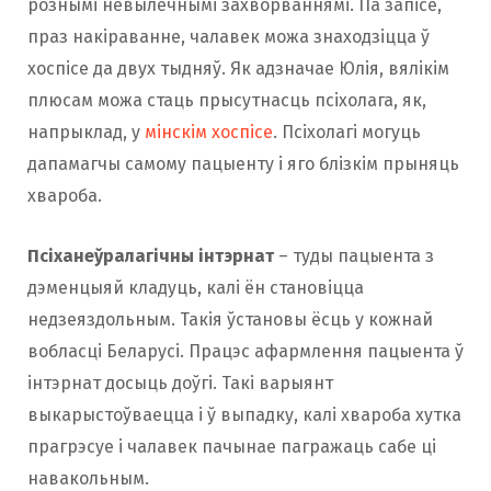
рознымі невылечнымі захворваннямі. Па запісе,
праз накіраванне, чалавек можа знаходзіцца ў
хоспісе да двух тыдняў. Як адзначае Юлія, вялікім
плюсам можа стаць прысутнасць псіхолага, як,
напрыклад, у
мінскім хоспісе
. Псіхолагі могуць
дапамагчы самому пацыенту і яго блізкім прыняць
хвароба.
Псіханеўралагічны інтэрнат
– туды пацыента з
дэменцыяй кладуць, калі ён становіцца
недзеяздольным. Такія ўстановы ёсць у кожнай
вобласці Беларусі. Працэс афармлення пацыента ў
інтэрнат досыць доўгі. Такі варыянт
выкарыстоўваецца і ў выпадку, калі хвароба хутка
прагрэсуе і чалавек пачынае пагражаць сабе ці
навакольным.