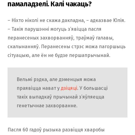
памаладзелі. Калі чакаць?
– Ніхто ніколі не скажа дакладна, – адказвае Юлія.
– Такія парушэнні могуць з’явіцца пасля
перанесеных захворванняў, траўмаў галавы,
скалынанняў. Перанесены стрэс можа пагоршыць
сітуацыю, але ён не будзе першапрычынай.
Вельмі рэдка, але дэменцыя можа
праявіцца нават у
дзіцяці
. У большасці
такіх выпадкаў прычынай з’яўляецца
генетычнае захворванне.
Пасля 60 гадоў рызыка развіцця хваробы