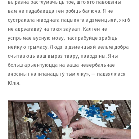
выразна растлумачыць тое, што яго паводзіны
вам не падабаецца і ён робіць балюча. Я не
сустракала ніводнага пацыента з дэменцыяй, які б
не адрэагаваў на такія заўвагі. Калі ён не
ўспрымае вусную мову, паспрабуйце зрабіць
нейкую грымасу. Людзі з дэменцыяй вельмі добра
счытваюць ваш выраз твару, паводзіны. Яны
больш арыентуюцца на ваша невербальнае
зносіны і на інтанацыі ў тым ліку», — падзялілася
Юлія.