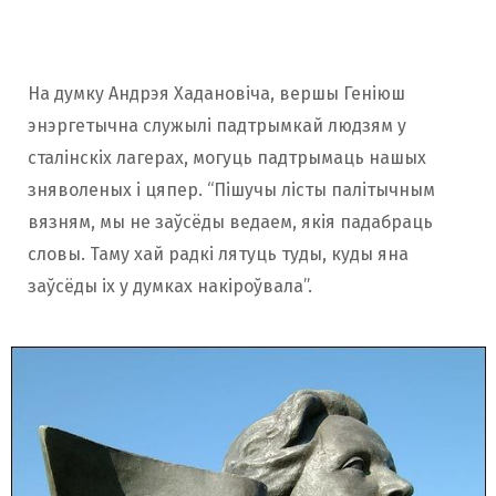
На думку Андрэя Хадановіча, вершы Геніюш
энэргетычна служылі падтрымкай людзям у
сталінскіх лагерах, могуць падтрымаць нашых
зняволеных і цяпер. “Пішучы лісты палітычным
вязням, мы не заўсёды ведаем, якія падабраць
словы. Таму хай радкі лятуць туды, куды яна
заўсёды іх у думках накіроўвала”.