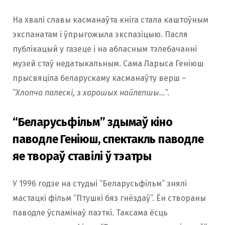
На хвалі славы касманаўта кніга стала каштоўным
экспанатам і ўпрыгожыла экспазіцыю. Пасля
публікацый у газеце і на абласным тэлебачанні
музей стаў недатыкальным. Сама Ларыса Геніюш
прысвяціла беларускаму касманаўту верш –
“
Хлопча палескі, з харошых найлепшы…
”.
“Беларусьфільм” здымаў кіно
паводле Геніюш, спектакль паводле
яе твораў ставілі ў тэатры
У 1996 годзе на студыі “Беларусьфільм” знялі
мастацкі фільм “Птушкі бяз гнёздаў”. Ён створаны
паводле ўспамінаў паэткі. Таксама ёсць