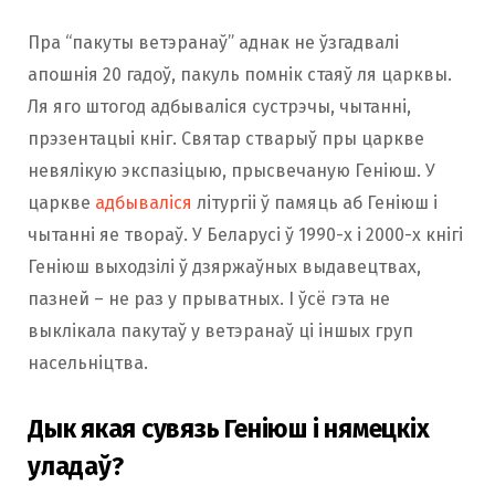
Пра “пакуты ветэранаў” аднак не ўзгадвалі
апошнія 20 гадоў, пакуль помнік стаяў ля царквы.
Ля яго штогод адбываліся сустрэчы, чытанні,
прэзентацыі кніг. Святар стварыў пры царкве
невялікую экспазіцыю, прысвечаную Геніюш. У
царкве
адбываліся
літургіі ў памяць аб Геніюш і
чытанні яе твораў. У Беларусі ў 1990-х і 2000-х кнігі
Геніюш выходзілі ў дзяржаўных выдавецтвах,
пазней – не раз у прыватных. І ўсё гэта не
выклікала пакутаў у ветэранаў ці іншых груп
насельніцтва.
Дык якая сувязь Геніюш і нямецкіх
уладаў?