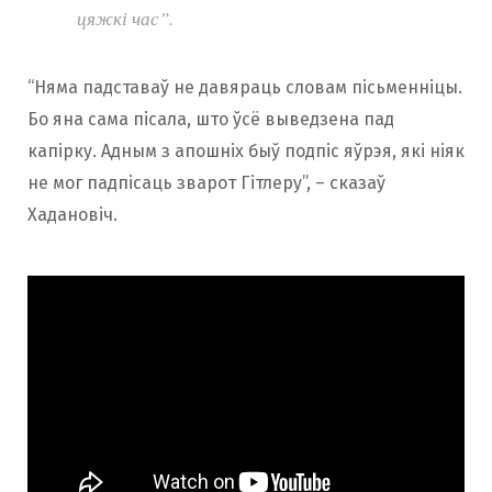
цяжкі час”
.
“Няма падставаў не давяраць словам пісьменніцы.
Бо яна сама пісала, што ўсё выведзена пад
капірку. Адным з апошніх быў подпіс яўрэя, які ніяк
не мог падпісаць зварот Гітлеру”, – сказаў
Хадановіч.