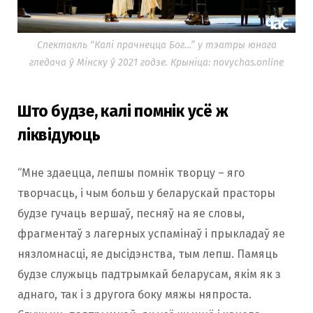
Спектакль “Калі прачнецца Бог…” у тэатры юнага
гледача ў Мінску ў 2021 годзе. Крыніца: novychas.online
Што будзе, калі помнік усё ж
ліквідуюць
“Мне здаецца, лепшы помнік творцу – яго
творчасць, і чым больш у беларускай прасторы
будзе гучаць вершаў, песняў на яе словы,
фрагментаў з лагерных успамінаў і прыкладаў яе
нязломнасці, яе дысідэнства, тым лепш. Памяць
будзе служыць падтрымкай беларусам, якім як з
аднаго, так і з другога боку мяжы няпроста.