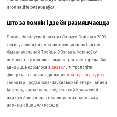
Hrodna.life разабраўся.
Што за помнік і дзе ён размяшчаецца
Помнік беларускай паэтцы Ларысе Геніюш у 2003
годзе ўсталявалі на тэрыторыі царквы Святой
Жываначальнай Тройцы ў Зэльве. Устаноўку
помніка не ўзгаднілі з адміністрацыяй горада. Але
адкрыццё адбылося з
дазволу
мітрапаліта
Філарэта, а падчас адкрыцця
праводзілі літургію
сакратар Гродзенска-Ваўкавыскай епархіі айцец
Анатоль, настаяцель гродзенскай Каложскай
царквы Аляксандр і настаяцель зэльвенскай
царквы айцец Аляксандр.