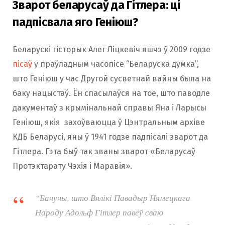
Зварот беларусаў да Гітлера: ці
падпісвала яго Геніюш?
Беларускі гісторык Алег Ліцкевіч яшчэ ў 2009 годзе
пісаў
у праўладным часопісе “Беларуска думка”,
што Геніюш у час Другой сусветнай вайны была на
баку нацыстаў. Ён спасылаўся на тое, што паводле
дакументаў з крымінальнай справы Яна і Ларысы
Геніюш, якія захоўваюцца ў Цэнтральным архіве
КДБ Беларусі, яны ў 1941 годзе падпісалі зварот да
Гітлера. Гэта быў так званы зварот «Беларусаў
Протэктарату Чэхія і Маравія».
“Бачучы, што Вялікі Павадыр Нямецкага
Народу Адольф Гітлер павёў сваю