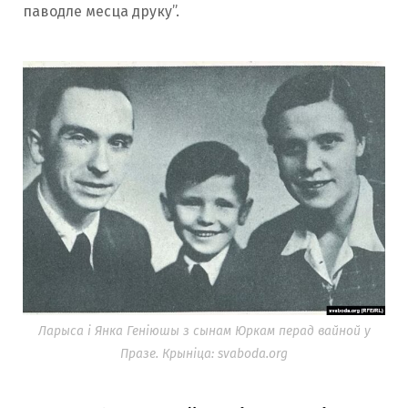
паводле месца друку”.
Ларыса і Янка Геніюшы з сынам Юркам перад вайной у
Празе. Крыніца: svaboda.org