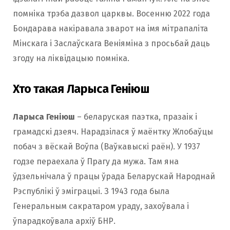
помніка трэба дазвол царквы. Восенню 2022 года
Бондарава накіравала зварот на імя мітрапаліта
Мінскага і Заслаўскага Веніяміна з просьбай даць
згоду на ліквідацыю помніка.
Хто такая Ларыса Геніюш
Ларыса Геніюш
– беларуская паэтка, празаік і
грамадскі дзеяч. Нарадзілася ў маёнтку Жлобаўцы
побач з вёскай Воўпа (Ваўкавыскі раён). У 1937
годзе пераехала ў Прагу да мужа. Там яна
ўдзельнічала ў працы ўрада Беларускай Народнай
Рэспублікі ў эміграцыі. З 1943 года была
Генеральным сакратаром ураду, захоўвала і
ўпарадкоўвала архіў БНР.