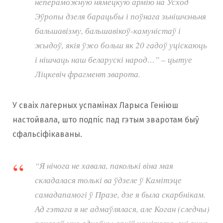
непераможную нямецкую армію на Усход
Эўропы дзеля барацьбы і поўнага зьнішчэньня
бальшавізму, бальшавікоў-камуністаў і
жыдоў, якія ўжо больш як 20 гадоў уціскаюць
і нішчаць наш беларускі народ…”
– цытуе
Ліцкевіч фрагмент зварота.
У сваіх лагерных успамінах Ларыса Геніюш
настойвала, што подпіс пад гэтым зваротам быў
сфальсіфікаваны.
“Я нічога не хавала, паколькі віна мая
складалася толькі ва ўдзеле ў Камітэце
самадапамогі ў Празе, дзе я была скарбнікам.
Ад гэтага я не адмаўлялася, але Коган (следчы)