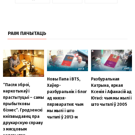
РАІМ ПАЧЫТАЦЬ
Новы Папа і BTS,
Разбуральная
“Пасля зброі,
Хаўер-
Катрына, яркая
наркотыкаў і
разбуральнік і блог
Ксенія і Афанасій ад
прастытуцыі – самы
ад князя-
Югасі: чым мы жылі і
прыбытковы
пярэваратня: чым
што чыталі ў 2005
бізнес”. Гродзенскі
мы жылі і што
кнігавыдавец пра
чыталі ў 2013-м
друкарскую справу
з мясцовым