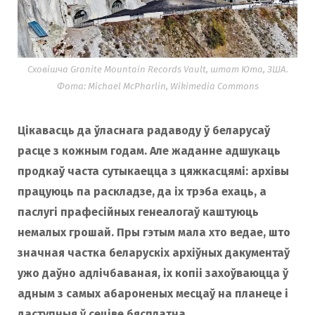
Сховішча Granite Mountain Records Vault, штат Юта, ЗША.
Фота: Michael McPharlin, Wikimedia Commons
Цікавасць да ўласнага радаводу ў беларусаў
расце з кожным годам. Але жаданне адшукаць
продкаў часта сутыкаецца з цяжкасцямі: архівы
працуюць па раскладзе, да іх трэба ехаць, а
паслугі прафесійных генеалогаў каштуюць
немалых грошай. Пры гэтым мала хто ведае, што
значная частка беларускіх архіўных дакументаў
ужо даўно адлічбаваная, іх копіі захоўваюцца ў
адным з самых абароненых месцаў на планеце і
даступныя ў сеціве бясплатна.