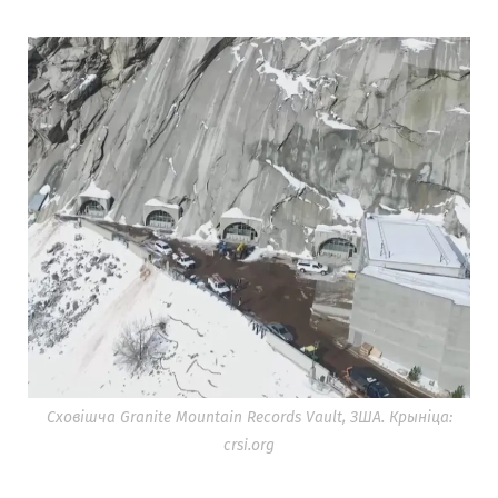
Сховішча Granite Mountain Records Vault, ЗША. Крыніца:
crsi.org