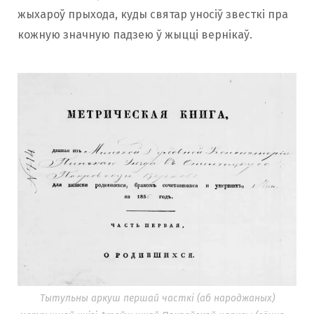
жыхароў прыхода, куды святар уносіў звесткі пра
кожную значную падзею ў жыцці вернікаў.
Тытульны аркуш першай часткі (аб народжаных)