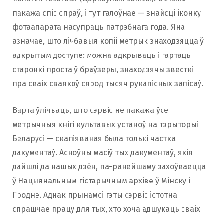
пакажа спіс спраў, і тут галоўнае — знайсці іконку
фотаапарата насупраць патрэбнага года. Яна
азначае, што лічбавыя копіі метрык знаходзяцца ў
адкрытым доступе: можна адкрываць і гартаць
старонкі проста ў браўзеры, знаходзячы звесткі
пра сваіх сваякоў сярод тысяч рукапісных запісаў.
Варта ўлічваць, што сэрвіс не пакажа ўсе
метрычныя кнігі культавых устаноў на тэрыторыі
Беларусі — скапіяваная была толькі частка
дакументаў. Асноўны масіў тых дакументаў, якія
дайшлі да нашых дзён, па-ранейшаму захоўваецца
ў Нацыянальным гістарычным архіве ў Мінску і
Гродне. Аднак прынамсі гэты сэрвіс істотна
спрашчае працу для тых, хто хоча адшукаць сваіх