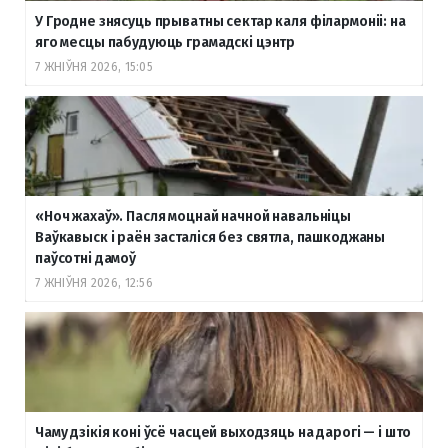
У Гродне знясуць прыватны сектар каля філармоніі: на
яго месцы пабудуюць грамадскі цэнтр
7 ЖНІЎНЯ 2026, 15:05
«Ноч жахаў». Пасля моцнай начной навальніцы
Ваўкавыск і раён засталіся без святла, пашкоджаны
паўсотні дамоў
7 ЖНІЎНЯ 2026, 12:56
Чаму дзікія коні ўсё часцей выходзяць на дарогі — і што