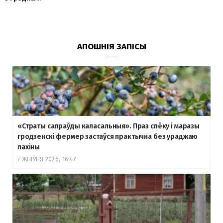
АПОШНІЯ ЗАПІСЫ
«Страты сапраўды каласальныя». Праз спёку і маразы
гродзенскі фермер застаўся практычна без ураджаю
лахіны
7 ЖНІЎНЯ 2026, 16:47