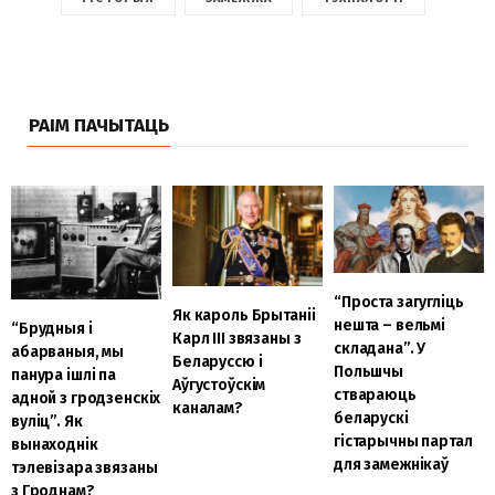
РАІМ ПАЧЫТАЦЬ
“Проста загугліць
Як кароль Брытаніі
нешта – вельмі
“Брудныя і
Карл III звязаны з
складана”. У
абарваныя, мы
Беларуссю і
Польшчы
панура ішлі па
Аўгустоўскім
ствараюць
адной з гродзенскіх
каналам?
беларускі
вуліц”. Як
гістарычны партал
вынаходнік
для замежнікаў
тэлевізара звязаны
з Гроднам?