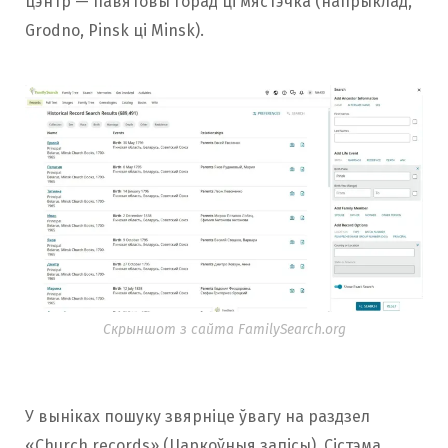
цэнтр — павятовы горад ці мястэчка (напрыклад,
Grodno, Pinsk ці Minsk).
Скрыншот з сайта FamilySearch.org
У выніках пошуку звярніце ўвагу на раздзел
«Church records» (Царкоўныя запісы). Сістэма