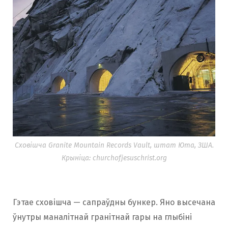
Сховішча Granite Mountain Records Vault, штат Юта, ЗША.
Крыніца: churchofjesuschrist.org
Гэтае сховішча — сапраўдны бункер. Яно высечана
ўнутры маналітнай гранітнай гары на глыбіні