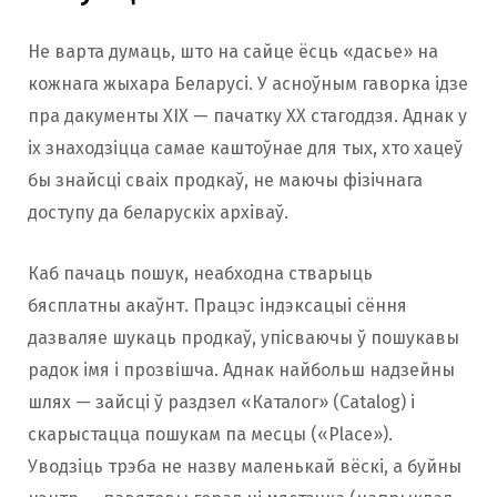
Не варта думаць, што на сайце ёсць «дасье» на
кожнага жыхара Беларусі. У асноўным гаворка ідзе
пра дакументы XIX — пачатку XX стагоддзя. Аднак у
іх знаходзіцца самае каштоўнае для тых, хто хацеў
бы знайсці сваіх продкаў, не маючы фізічнага
доступу да беларускіх архіваў.
Каб пачаць пошук, неабходна стварыць
бясплатны акаўнт. Працэс індэксацыі сёння
дазваляе шукаць продкаў, упісваючы ў пошукавы
радок імя і прозвішча. Аднак найбольш надзейны
шлях — зайсці ў раздзел «Каталог» (Catalog) і
скарыстацца пошукам па месцы («Place»).
Уводзіць трэба не назву маленькай вёскі, а буйны