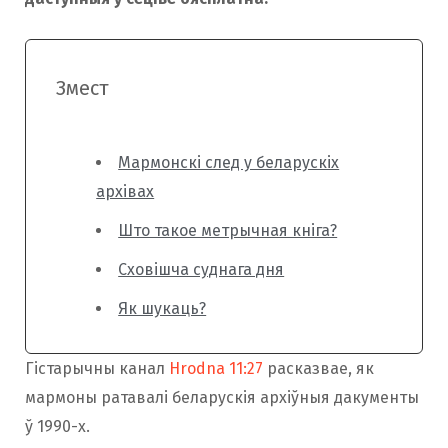
Змест
Мармонскі след у беларускіх
архівах
Што такое метрычная кніга?
Сховішча суднага дня
Як шукаць?
Гістарычны канал
Hrodna 11:27
расказвае, як
мармоны ратавалі беларускія архіўныя дакументы
ў 1990-х.