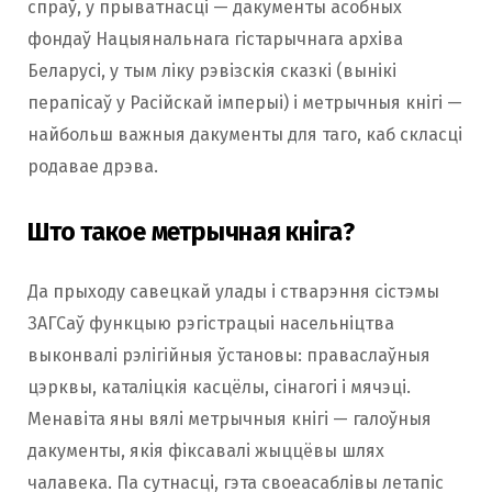
спраў, у прыватнасці — дакументы асобных
фондаў Нацыянальнага гістарычнага архіва
Беларусі, у тым ліку рэвізскія сказкі (вынікі
перапісаў у Расійскай імперыі) і метрычныя кнігі —
найбольш важныя дакументы для таго, каб скласці
родавае дрэва.
Што такое метрычная кніга?
Да прыходу савецкай улады і стварэння сістэмы
ЗАГСаў функцыю рэгістрацыі насельніцтва
выконвалі рэлігійныя ўстановы: праваслаўныя
цэрквы, каталіцкія касцёлы, сінагогі і мячэці.
Менавіта яны вялі метрычныя кнігі — галоўныя
дакументы, якія фіксавалі жыццёвы шлях
чалавека. Па сутнасці, гэта своеасаблівы летапіс