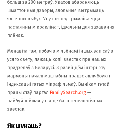
больш за 200 метраў. Уваход абараняюць
шматтонныя дзверы, здольныя вытрымаць
ядзерны выбух. Унутры падтрымліваецца
пастаянны мікраклімат, ідэальны для захавання
плёнак.
Менавіта там, побач з мільёнамі іншых запісаў з
усяго свету, ляжаць копіі звестак пра нашых
прадзедаў з Беларусі. З развіццём інтэрнэту
мармоны пачалі маштабны працэс адлічбоўкі і
індэксацыі гэтых мікрафільмаў. Вынікам гэтай
працы стаў партал
FamilySearch.org
—
найбуйнейшая ў свеце база генеалагічных
звестак.
Як шукаць?