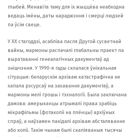
глыбей. Менавіта таму для іх жыццёва неабходна
ведаць імёны, даты нараджэння і смерці людзей
па ўсім свеце.
У XX стагоддзі, асабліва пасля Другой сусветнай
вайны, мармоны распачалі глабальны праект па
выратаванні генеалагічных дакументаў ад
знішчэння. У 1990-я гады склалася ўнікальная
сітуацыя: беларускім архівам катастрафічна не
хапала рэсурсаў на захаванне дакументаў, а
мармоны мелі грошы і тэхналогіі. Была заключана
дамова: амерыканцы атрымалі права зрабіць
мікрафільмы (фотакопіі на плёнцы) архіўных
спраў, а наўзамен пакідалі архівам абсталяванне
або копіі. Такім чынам былі скапіяваныя тысячы