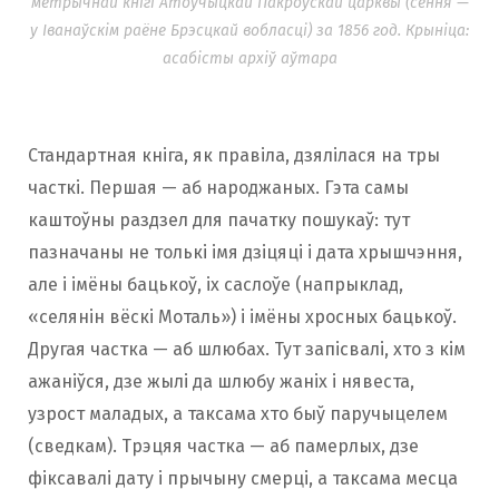
метрычнай кнігі Атоўчыцкай Пакроўскай царквы (сёння —
у Іванаўскім раёне Брэсцкай вобласці) за 1856 год. Крыніца:
асабісты архіў аўтара
Стандартная кніга, як правіла, дзялілася на тры
часткі. Першая — аб народжаных. Гэта самы
каштоўны раздзел для пачатку пошукаў: тут
пазначаны не толькі імя дзіцяці і дата хрышчэння,
але і імёны бацькоў, іх саслоўе (напрыклад,
«селянін вёскі Моталь») і імёны хросных бацькоў.
Другая частка — аб шлюбах. Тут запісвалі, хто з кім
ажаніўся, дзе жылі да шлюбу жаніх і нявеста,
узрост маладых, а таксама хто быў паручыцелем
(сведкам). Трэцяя частка — аб памерлых, дзе
фіксавалі дату і прычыну смерці, а таксама месца