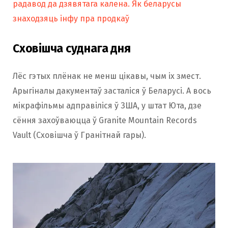
радавод да дзявятага калена. Як беларусы
знаходзяць інфу пра продкаў
Сховішча суднага дня
Лёс гэтых плёнак не менш цікавы, чым іх змест.
Арыгіналы дакументаў засталіся ў Беларусі. А вось
мікрафільмы адправіліся ў ЗША, у штат Юта, дзе
сёння захоўваюцца ў Granite Mountain Records
Vault (Сховішча ў Гранітнай гары).