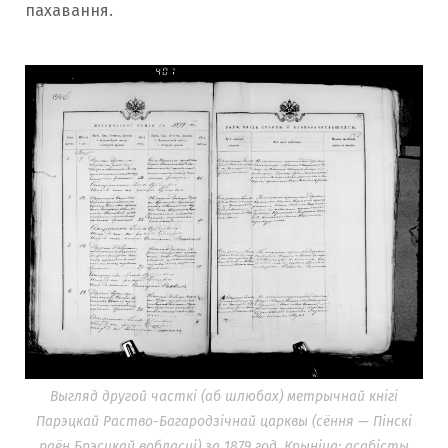
пахавання.
Выгляд другой часткі (аб шлюбах) метрычнай кнігі
Парэцкай Раство-Багародзічнай царквы (сёння — Пінскі
раён Брэсцкай вобласці) за 1879 год. Крыніца: асабісты