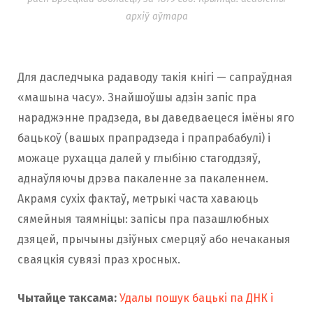
архіў аўтара
Для даследчыка радаводу такія кнігі — сапраўдная
«машына часу». Знайшоўшы адзін запіс пра
нараджэнне прадзеда, вы даведваецеся імёны яго
бацькоў (вашых прапрадзеда і прапрабабулі) і
можаце рухацца далей у глыбіню стагоддзяў,
аднаўляючы дрэва пакаленне за пакаленнем.
Акрамя сухіх фактаў, метрыкі часта хаваюць
сямейныя таямніцы: запісы пра пазашлюбных
дзяцей, прычыны дзіўных смерцяў або нечаканыя
сваяцкія сувязі праз хросных.
Чытайце таксама:
Удалы пошук бацькi па ДНК і