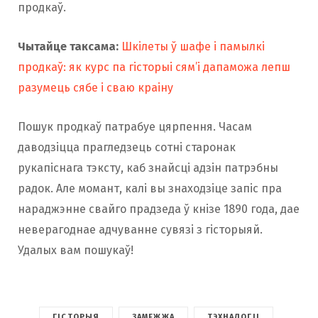
продкаў.
Чытайце таксама:
Шкілеты ў шафе і памылкі
продкаў: як курс па гісторыі сям’і дапаможа лепш
разумець сябе і сваю краіну
Пошук продкаў патрабуе цярпення. Часам
даводзіцца прагледзець сотні старонак
рукапіснага тэксту, каб знайсці адзін патрэбны
радок. Але момант, калі вы знаходзіце запіс пра
нараджэнне свайго прадзеда ў кнізе 1890 года, дае
неверагоднае адчуванне сувязі з гісторыяй.
Удалых вам пошукаў!
ГІСТОРЫЯ
ЗАМЕЖЖА
ТЭХНАЛОГІІ