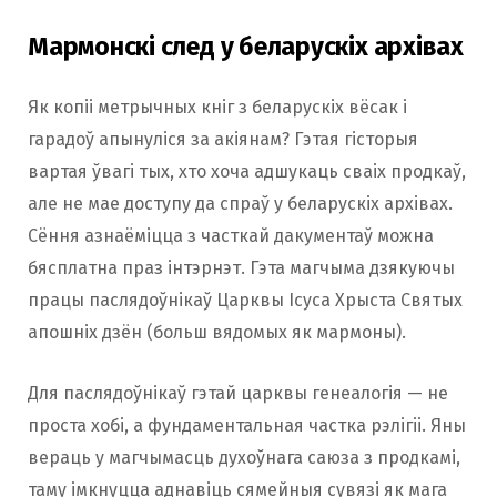
Мармонскі след у беларускіх архівах
Як копіі метрычных кніг з беларускіх вёсак і
гарадоў апынуліся за акіянам? Гэтая гісторыя
вартая ўвагі тых, хто хоча адшукаць сваіх продкаў,
але не мае доступу да спраў у беларускіх архівах.
Сёння азнаёміцца з часткай дакументаў можна
бясплатна праз інтэрнэт. Гэта магчыма дзякуючы
працы паслядоўнікаў Царквы Ісуса Хрыста Святых
апошніх дзён (больш вядомых як мармоны).
Для паслядоўнікаў гэтай царквы генеалогія — не
проста хобі, а фундаментальная частка рэлігіі. Яны
вераць у магчымасць духоўнага саюза з продкамі,
таму імкнуцца аднавіць сямейныя сувязі як мага