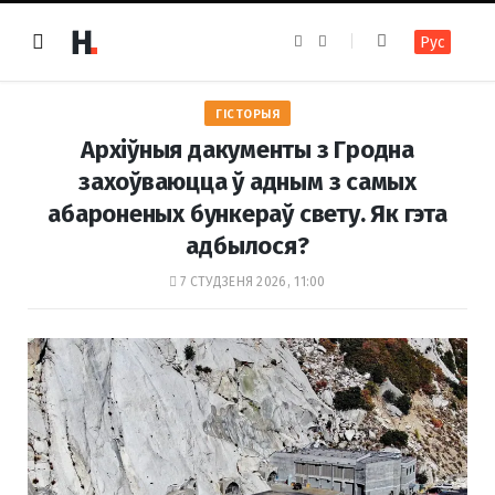
F
I
Рус
a
n
c
s
e
t
b
a
o
g
ГІСТОРЫЯ
o
r
k
a
Архіўныя дакументы з Гродна
m
захоўваюцца ў адным з самых
абароненых бункераў свету. Як гэта
адбылося?
7 СТУДЗЕНЯ 2026, 11:00