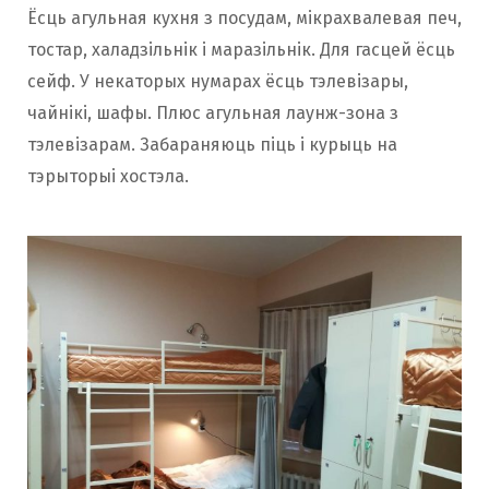
Ёсць агульная кухня з посудам, мікрахвалевая печ,
тостар, халадзільнік і маразільнік. Для гасцей ёсць
сейф. У некаторых нумарах ёсць тэлевізары,
чайнікі, шафы. Плюс агульная лаунж-зона з
тэлевізарам. Забараняюць піць і курыць на
тэрыторыі хостэла.