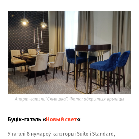
Апарт-гатэль”Сямашка”. Фота: адкрытыя крыніцы
Буцік-гатэль «
Новый свет
«
У гатэлі 8 нумароў катэгорыі Suite і Standard,