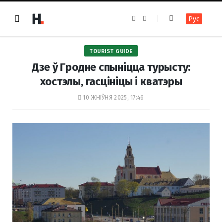
F
I
Рус
a
n
c
s
e
t
b
a
o
g
TOURIST GUIDE
o
r
k
a
Дзе ў Гродне спыніцца турысту:
m
хостэлы, гасцініцы і кватэры
10 ЖНІЎНЯ 2025, 17:46