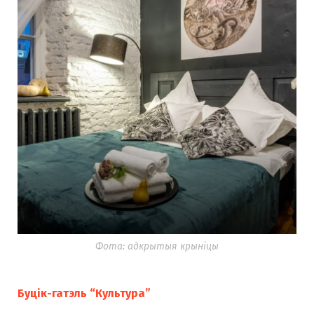
Фота: адкрытыя крыніцы
Буцік-гатэль “Культура”