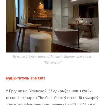
Нумары ў буцік-гатэлі. Фота: Instagram установы
“Культура”
Буцік-гатэль The Cult
У Гродне на Віленскай, 37 адкрыўся новы буцік-
гатэль і рэстаран The Cult. Усяго ў гатэлі 10 нумароў
з розным афармленнем плошчай ад 23 да 44 кв.м.