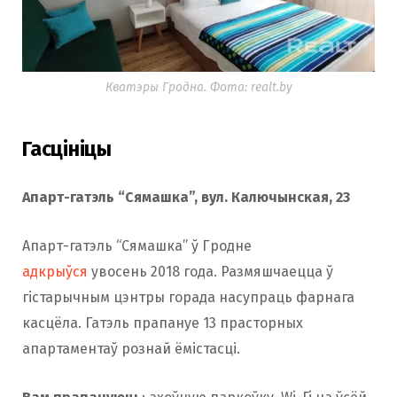
Кватэры Гродна. Фота: realt.by
Гасцініцы
Апарт-гатэль “Сямашка”, вул. Калючынская, 23
Апарт-гатэль “Сямашка” ў Гродне
адкрыўся
увосень 2018 года. Размяшчаецца ў
гістарычным цэнтры горада насупраць фарнага
касцёла. Гатэль прапануе 13 прасторных
апартаментаў рознай ёмістасці.