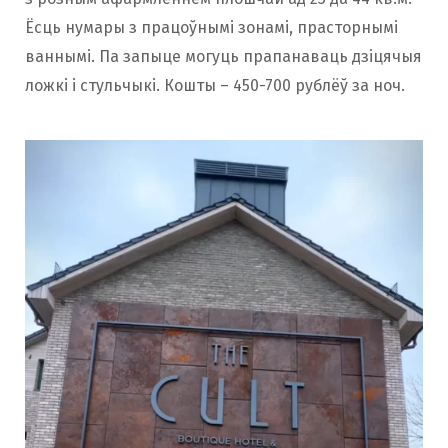
Ёсць нумары з працоўнымі зонамі, прасторнымі
ваннымі. Па запыце могуць прапанаваць дзіцячыя
ложкі і стульчыкі. Кошты – 450-700 рублёў за ноч.