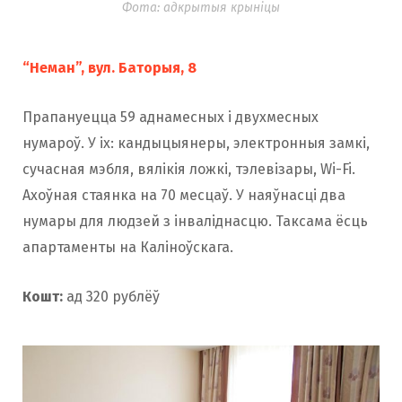
Фота: адкрытыя крыніцы
“Неман”, вул. Баторыя, 8
Прапануецца 59 аднамесных і двухмесных
нумароў. У іх: кандыцыянеры, электронныя замкі,
сучасная мэбля, вялікія ложкі, тэлевізары, Wi-Fi.
Ахоўная стаянка на 70 месцаў. У наяўнасці два
нумары для людзей з інваліднасцю. Таксама ёсць
апартаменты на Каліноўскага.
Кошт:
ад 320 рублёў