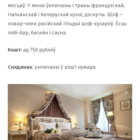
месцаў. У меню ўключаны стравы французскай,
італьянскай і беларускай кухні, дэсерты. Шэф –
повар-член расійскай гільдыі шэф-кухароў. Ёсць
лобі-бар, басейн і сауна.
Кошт:
ад 750 рублёў
Сняданак
: уключаны ў кошт нумара