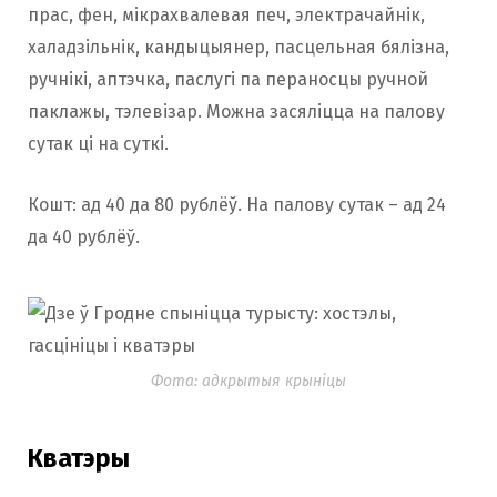
прас, фен, мікрахвалевая печ, электрачайнік,
халадзільнік, кандыцыянер, пасцельная бялізна,
ручнікі, аптэчка, паслугі па пераносцы ручной
паклажы, тэлевізар. Можна засяліцца на палову
сутак ці на суткі.
Кошт: ад 40 да 80 рублёў. На палову сутак – ад 24
да 40 рублёў.
Фота: адкрытыя крыніцы
Кватэры