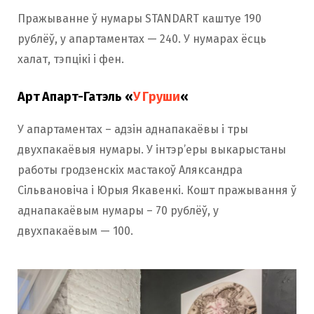
Пражыванне ў нумары STANDART каштуе 190
рублёў, у апартаментах — 240. У нумарах ёсць
халат, тэпцікі і фен.
Арт Апарт-Гатэль «
У Груши
«
У апартаментах – адзін аднапакаёвы і тры
двухпакаёвыя нумары. У інтэр’еры выкарыстаны
работы гродзенскіх мастакоў Аляксандра
Сільвановіча і Юрыя Якавенкі. Кошт пражывання ў
аднапакаёвым нумары – 70 рублёў, у
двухпакаёвым — 100.