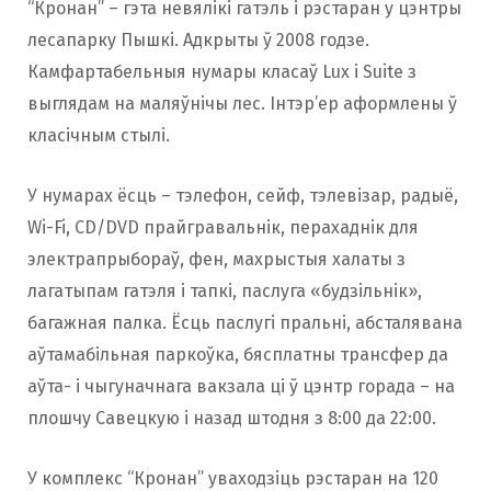
“Кронан” – гэта невялікі гатэль і рэстаран у цэнтры
лесапарку Пышкі. Адкрыты ў 2008 годзе.
Камфартабельныя нумары класаў Lux і Suite з
выглядам на маляўнічы лес. Інтэр’ер аформлены ў
класічным стылі.
У нумарах ёсць – тэлефон, сейф, тэлевізар, радыё,
Wi-Fi, CD/DVD прайгравальнік, перахаднік для
электрапрыбораў, фен, махрыстыя халаты з
лагатыпам гатэля і тапкі, паслуга «будзільнік»,
багажная палка. Ёсць паслугі пральні, абсталявана
аўтамабільная паркоўка, бясплатны трансфер да
аўта- і чыгуначнага вакзала ці ў цэнтр горада – на
плошчу Савецкую і назад штодня з 8:00 да 22:00.
У комплекс “Кронан” уваходзіць рэстаран на 120