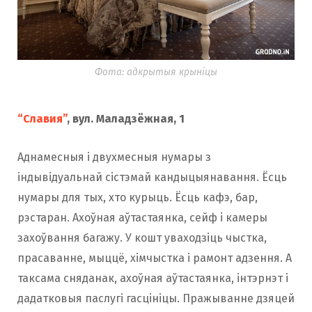
Фота: адкрытыя крыніцы
“Славия”
, вул. Маладзёжная, 1
Аднамесныя і двухмесныя нумары з
індывідуальнай сістэмай кандыцыянавання. Ёсць
нумары для тых, хто курыць. Ёсць кафэ, бар,
рэстаран. Ахоўная аўтастаянка, сейф і камеры
захоўвання багажу. У кошт уваходзіць чыстка,
прасаванне, мыццё, хімчыстка і рамонт адзення. А
таксама сняданак, ахоўная аўтастаянка, інтэрнэт і
дадатковыя паслугі гасцініцы. Пражыванне дзяцей