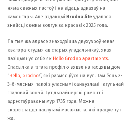
няма свежых пастоў і не відаць адказаў на
каментары. Але рэдакцыі
Hrodna.life
удалося
знайсці свежы водгук за красавік 2025 года.
Па тым жа адрасе знаходзіцца двухузроўневая
кватэра-студыя ад старых уладальнікаў, якая
пазіцыянуе сябе як
Hello Grodno apartments
.
Спасылка з гэтага профілю вядзе на гасцявы дом
“
Hello, Grodno
!”, які размясціўся на вул. Там ёсць 2-
3-6-месныя пакоі з уласнымі санвузламі і агульнай
сталовай зонай. Тут дызайнерскі рамонт і
адрэстаўраваны мур 1735 года. Можна
скарыстацца паслугамі масажыста, які працуе тут
жа.