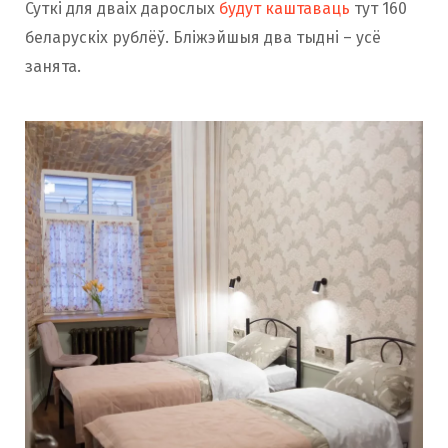
Суткі для дваіх дарослых
будут каштаваць
тут 160
беларускіх рублёў. Бліжэйшыя два тыдні – усё
занята.