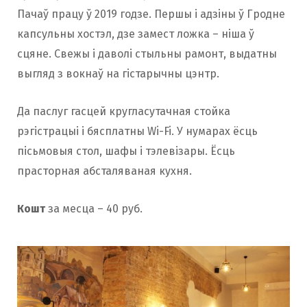
Пачаў працу ў 2019 годзе. Першы і адзіны ў Гродне
капсульны хостэл, дзе замест ложка – ніша ў
сцяне. Свежы і даволі стыльны рамонт, выдатны
выгляд з вокнаў на гістарычны цэнтр.
Да паслуг гасцей кругласутачная стойка
рэгістрацыі і бясплатны Wi-Fi. У нумарах ёсць
пісьмовыя стол, шафы і тэлевізары. Ёсць
прасторная абсталяваная кухня.
Кошт
за месца – 40 руб.