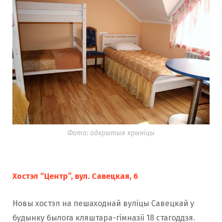
Фота: адкрытыя крыніцы
Хостэл “Центр”, вул. Савецкая, 6
Новы хостэл на пешаходнай вуліцы Савецкай у
будынку былога кляштара-гімназіі 18 стагоддзя.