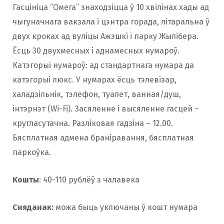
Гасцініца “Омега” знаходзіцца ў 10 хвілінах хады ад
чыгуначнага вакзала і цэнтра горада, літаральна ў
двух кроках ад вуліцы Ажэшкі і парку Жылібера.
Ёсць 30 двухмесных і аднамесных нумароў.
Катэгорыі нумароў: ад стандартнага нумара да
катэгорыі люкс. У нумарах ёсць тэлевізар,
халадзільнік, тэлефон, туалет, ванная/душ,
інтэрнэт (Wi-Fi). Засяленне і высяленне гасцей –
кругласутачна. Разліковая гадзіна – 12.00.
Бясплатная адмена браніравання, бясплатная
паркоўка.
Кошты
: 40-110 рублёў з чалавека
Сняданак:
можа быць уключаны ў кошт нумара