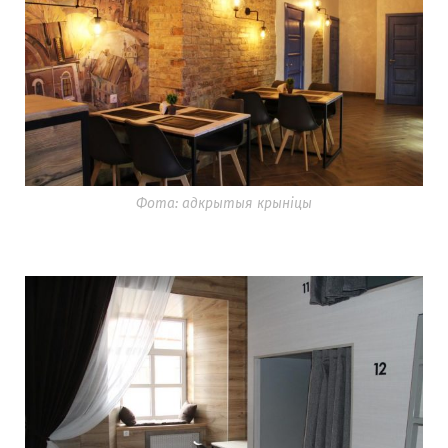
Фота: адкрытыя крыніцы