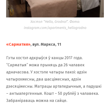
Хостэл “Hello, Grodno!”. Фота:
instagram.com/apartments_hellogrodno
«Сарматия»
, вул. Маркса, 11
Гэты хостэл адкрыўся ў канцы 2017 года.
“Сарматыя” можа прыняць да 26 чалавек
адначасова. У хостэле чатыры пакоі: адзін
чатырохмесны, два шасцімесных, адзін
дзесяцімесны. Матрацы артапедычныя, а падушкі
– антыалергенныя. Кошт – 50 рублёў з чалавека.
Забраніраваць можна на сайце.