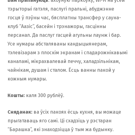
Вам прапануюць
: ахоўную паркоўку, Wi-Fi на ўсёй
тэрыторыі гатэля, паслугі пральні, абуджэнне
госця ў пэўны час, бясплатны трансфер у сауна-
клуб “Аазіс”, басейн і трэнажоры, гасцінны
персанал. Да паслуг гасцей агульны лаунж і бар.
Усе нумары абсталяваны кандыцыянерам,
тэлевізарам з плоскім экранам і спадарожнікавымі
каналамі, мікрахвалевай печчу, халадзільнікам,
чайнікам, душам і сталом. Ёсць ванны пакой у
кожным нумары.
Кошты:
каля 300 рублёў.
Сняданак:
ва ўсіх пакоях ёсць кухня, вы можаце
прыгатаваць яго самі. Ці схадзіць у рэстаран
“Барашка”, які знаходзіцца ў тым жа будынку.