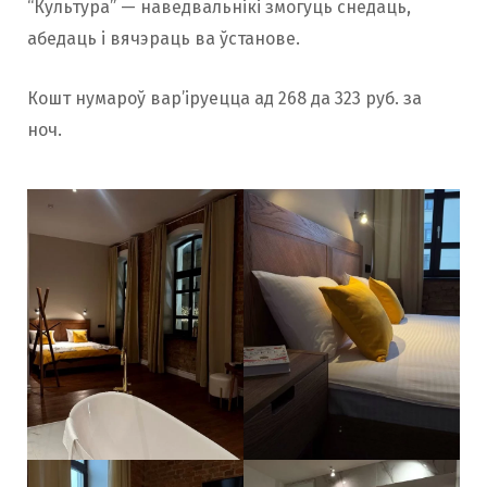
“Культура” — наведвальнікі змогуць снедаць,
абедаць і вячэраць ва ўстанове.
Кошт нумароў вар’іруецца ад 268 да 323 руб. за
ноч.