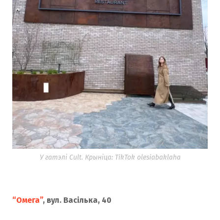
У гатэлі Cult. Крыніца: TikTok olesiabaklaha
“Омега”
, вул. Васілька, 40