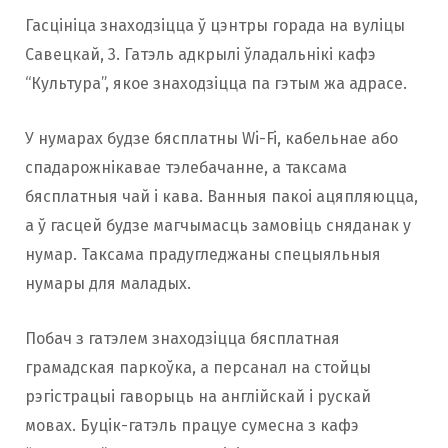
Гасцініца знаходзіцца ў цэнтры горада на вуліцы
Савецкай, 3. Гатэль адкрылі ўладальнікі кафэ
“Культура”, якое знаходзіцца па гэтым жа адрасе.
У нумарах будзе бясплатны Wi-Fi, кабельнае або
спадарожнікавае тэлебачанне, а таксама
бясплатныя чай і кава. Ванныя пакоі ацяпляюцца,
а ў гасцей будзе магчымасць замовіць сняданак у
нумар. Таксама прадугледжаны спецыяльныя
нумары для маладых.
Побач з гатэлем знаходзіцца бясплатная
грамадская паркоўка, а персанал на стойцы
рэгістрацыі гаворыць на англійскай і рускай
мовах. Буцік-гатэль працуе сумесна з кафэ