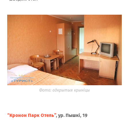
Фота: адкрытыя крыніцы
“Кронон Парк Отель”
, ур. Пышкі, 19