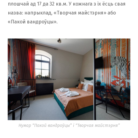
плошчай ад 17 да 32 кв.м. У кожнага з іх ёсць свая
назва: напрыклад, «Творчая майстэрня» або
«Пакой вандроўцы».
Нумар “Пакой вандроўцы” і “Творчая майстэрня”