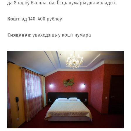
да 8 гадоў бясплатна. Ёсць нумары для маладых.
Кошт
: ад 140-400 рублёў
Сняданак:
уваходзіць у кошт нумара