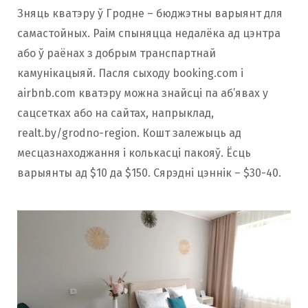
Зняць кватэру ў Гродне – бюджэтны варыянт для
самастойных. Раім спыняцца недалёка ад цэнтра
або ў раёнах з добрым транспартнай
камунікацыяй. Пасля сыходу booking.com і
airbnb.com кватэру можна знайсці па аб’явах у
сацсетках або на сайтах, напрыклад,
realt.by/grodno-region. Кошт залежыць ад
месцазнаходжання і колькасці пакояў. Ёсць
варыянты ад $10 да $150. Сярэдні цэннік – $30-40.