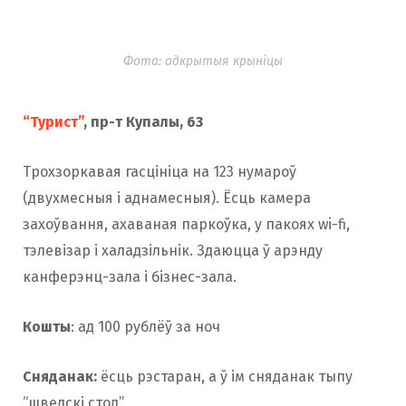
Фота: адкрытыя крыніцы
“Турист”
, пр-т Купалы, 63
Трохзоркавая гасцініца на 123 нумароў
(двухмесныя і аднамесныя). Ёсць камера
захоўвання, ахаваная паркоўка, у пакоях wi-fi,
тэлевізар і халадзільнік. Здаюцца ў арэнду
канферэнц-зала і бізнес-зала.
Кошты
: ад 100 рублёў за ноч
Сняданак:
ёсць рэстаран, а ў ім сняданак тыпу
“шведскі стол”