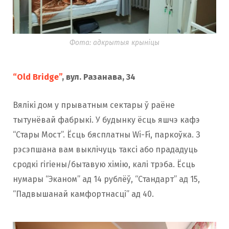
Фота: адкрытыя крыніцы
“Old Bridge”
, вул. Разанава, 34
Вялікі дом у прыватным сектары ў раёне
тытунёвай фабрыкі. У будынку ёсць яшчэ кафэ
“Стары Мост”. Ёсць бясплатны Wi-Fi, паркоўка. З
рэсэпшана вам выклічуць таксі або прададуць
сродкі гігіены/бытавую хімію, калі трэба. Ёсць
нумары “Эканом” ад 14 рублёў, “Стандарт” ад 15,
“Падвышанай камфортнасці” ад 40.