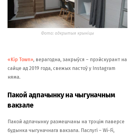
Фота: адкрытыя крыніцы
«Kip Town»
, верагодна, закрыўся – прэйскурант на
сайце ад 2019 года, свежых пастоў у Instagram
няма.
Пакой адпачынку на чыгуначным
вакзале
Пакой адпачынку размешчаны на трэцім паверсе
будынка чыгуначнага вакзала. Паслугі – Wi-Fi,