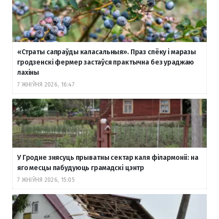
«Страты сапраўды каласальныя». Праз спёку і маразы
гродзенскі фермер застаўся практычна без ураджаю
лахіны
7 ЖНІЎНЯ 2026, 16:47
У Гродне знясуць прыватны сектар каля філармоніі: на
яго месцы пабудуюць грамадскі цэнтр
7 ЖНІЎНЯ 2026, 15:05