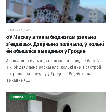
16 МАЯ 2025, 14:03
«У Маскву з такім бюджэтам рэальна
з’ездзіць». Дзяўчына палічыла, ў колькі
ёй абышліся выхадныя ў Гродне
Аляксандра вучыцца на псіхолага і вядзе блог. У
TikTok дзяўчына расказала, колькі яны з сястрой
патрацілі на паездку ў Гродна з Віцебска на
выхадныя.…
TOURIST GUIDE