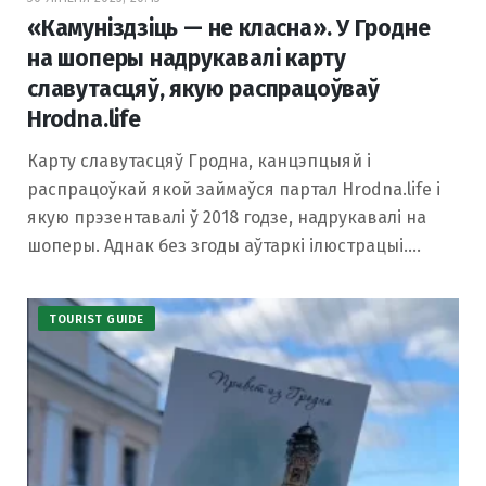
«Камуніздзіць — не класна». У Гродне
на шоперы надрукавалі карту
славутасцяў, якую распрацоўваў
Hrodna.life
Карту славутасцяў Гродна, канцэпцыяй і
распрацоўкай якой займаўся партал Hrodna.life і
якую прэзентавалі ў 2018 годзе, надрукавалі на
шоперы. Аднак без згоды аўтаркі ілюстрацыі.…
TOURIST GUIDE