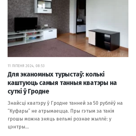
11 ЛІПЕНЯ 2024, 08:53
Для эканомных турыстаў: колькі
каштуюць самыя танныя кватэры на
суткі ў Гродне
Знайсці кватэру ў Гродне танней за 50 рублёў на
“Куфары” не атрымаецца. Пры гэтым за такія
грошы можна зняць вельмі рознае жыллё: у
цэнтры…