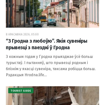
8 КРАСАВІКА 2026, 05:00
“З Гродна з любоўю”. Якія сувеніры
прывезці з паездкі ў Гродна
З кожным годам у Гродна прыязджае ўсё больш
турыстаў. І пытанняў, што прывезці родным і
блізкім у якасці сувеніра, таксама робіцца больш.
Рэдакцыя Hrodna.life…
TOURIST GUIDE