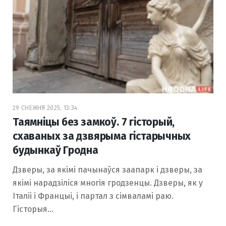
29 СНЕЖНЯ 2025, 13:34
Таямніцы без замкоў. 7 гісторый,
схаваных за дзвярыма гістарычных
будынкаў Гродна
Дзверы, за якімі пачынаўся заапарк і дзверы, за
якімі нарадзіліся многія гродзенцы. Дзверы, як у
Італіі і Францыі, і партал з сімваламі раю.
Гісторыя…