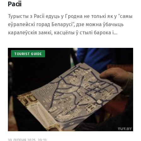
Расіі
Турысты з Расіі едуць у Гродна не толькі як у “самы
еўрапейскі горад Беларусі”, дзе можна ўбачыць
каралеўскія замкі, касцёлы ў стылі барока і…
TOURIST GUIDE
30 ЛІПЕНЯ 2025, 20:13