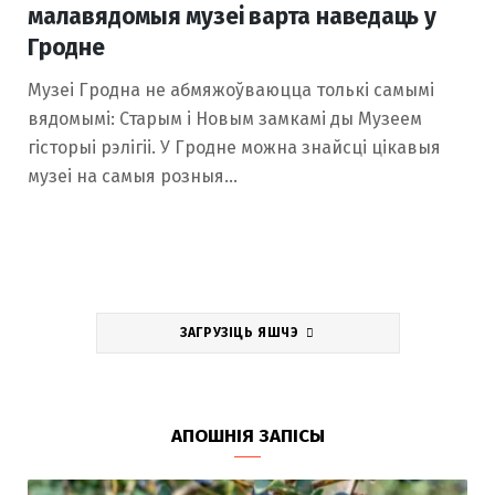
малавядомыя музеі варта наведаць у
Гродне
Музеі Гродна не абмяжоўваюцца толькі самымі
вядомымі: Старым і Новым замкамі ды Музеем
гісторыі рэлігіі. У Гродне можна знайсці цікавыя
музеі на самыя розныя…
ЗАГРУЗІЦЬ ЯШЧЭ
АПОШНІЯ ЗАПІСЫ