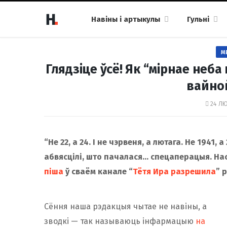
Навіны і артыкулы
Гульні
М
Глядзіце ўсё! Як “мірнае неба
вайно
24 ЛЮ
“Не 22, а 24. І не чэрвеня, а лютага. Не 1941,
абвясцілі, што пачалася… спецаперацыя. На
піша
ў сваём канале “
Тётя Ира разрешила
” 
Сёння наша рэдакцыя чытае не навіны, а
зводкі — так называюць інфармацыю
на