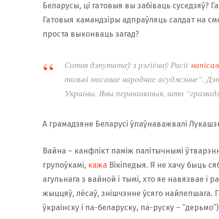
Беларусы, ці гатовыя вы забіваць суседзяў? 
Гатовыя камандзіры адпраўляць салдат на смер
проста выконваць загад?
Сотня дэпутатаў з рэгіёнаў Расіі
напісал
толькі масавае народнае асуджэнне”. Дэп
Украіны. Яны перакананыя, што “грамадз
А грамадзяне Беларусі ўпаўнаважвалі Лукашэ
Вайна – канфлікт паміж палітычнымі ўтварэнн
групоўкамі,
кажа
Вікіпедыя. Я не хачу быць ся
агульнага з вайной і тымі, хто яе навязвае і 
жыццяў, лёсаў, знішчэнне ўсяго найлепшага. 
ўкраінску і па-беларуску, па-руску – “дерьмо”