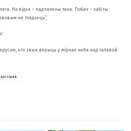
алега. На відэа – падпалены танк. Побач – забіты
рвовым не глядзець”.
!
усам, хто звык верыць у мірнае неба над галавой
ПАЛІТЫКА