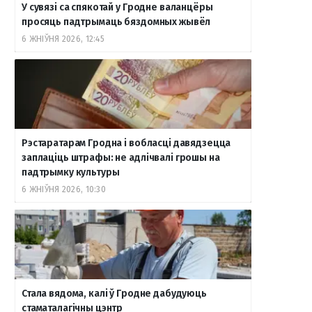
У сувязі са спякотай у Гродне валанцёры
просяць падтрымаць бяздомных жывёл
6 ЖНІЎНЯ 2026, 12:45
Рэстаратарам Гродна і вобласці давядзецца
заплаціць штрафы: не адлічвалі грошы на
падтрымку культуры
6 ЖНІЎНЯ 2026, 10:30
Стала вядома, калі ў Гродне дабудуюць
стаматалагічны цэнтр