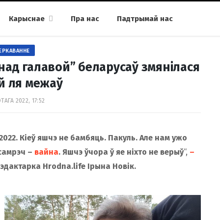
Карыснае
Пра нас
Падтрымай нас
ЕРКАВАННЕ
 над галавой” беларусаў змянілася
й ля межаў
ТАГА 2022, 17:52
 а 2022. Кіеў яшчэ не бамбяць. Пакуль. Але нам ужо
самрэч
–
вайна
. Яшчэ ўчора ў яе ніхто не верыў
“,
–
рэдактарка Hrodna.life Ірына Новік.