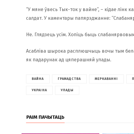
“У мяне ўвесь Тык-ток у вайне”, – кідае лінк к
салдат. У каментары папярэджанне: “Слабаня
Не. Глядзець усім. Хопіць быць слабанярвовым
Асабліва шырока расплюшчыць вочы тым белар
як падарунак ад цяперашняй улады.
ВАЙНА
ГРАМАДСТВА
МЕРКАВАННІ
УКРАІНА
УЛАДЫ
РАІМ ПАЧЫТАЦЬ