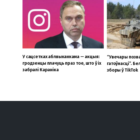
У сацсетках аблвыканкама — акцыя:
“Увечары позва
гродзенцы плачуць праз тое, што ў іх
гатоўнасці”. Бе
забралі Караніка
зборы ў TikTok