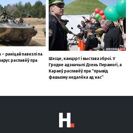
 – раніцай павезлі па
Шэсце, канцэрт і выстава зброі. У
ларус распавёў пра
Гродне адзначылі Дзень Перамогі, а
Караеў распавёў пра “прывід
фашызму недалёка ад нас”