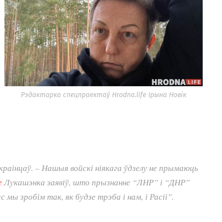
Рэдактарка спецпраектаў Hrodna.life Ірына Новік
ўкраінцаў. – Нашыя войскі ніякага ўдзелу не прымаюць
е
Лукашэнка заявіў, што прызнанне “ЛНР” і “ДНР”
мы зробім так, як будзе трэба і нам, і Расіі”.