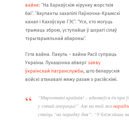
вайне
: “На Харкаўскім кірунку жорсткія
баі”. “Акупанты захапілі Паўночна-Крымскі
канал і Кахоўскую ГЭС”. “Усе, хто могуць
трымаць зброю, уступайце ў шэрагі сілаў
тэрытарыяльнай абароны”.
Гэта вайна. Пакуль – вайна Расіі супраць
Украіны. Лукашэнка абверг
заяву
ўкраінскай пагранслужбы
, што беларускія
войскі атакавалі мяжу разам з расійскімі.
“Мярзотнікі крайнія! – адазваўся ён пра 
у гэтай аперацыі”. Але на той жа
нарадз
стаіць “на парадку дня”: “У бліжэйшы час 