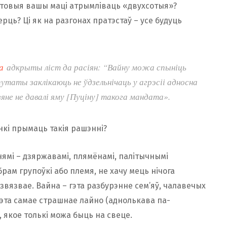
Гатовыя вашы маці атрымліваць «двухсотыя»?
ць? Ці як на разгонах пратэстаў – усе будуць
а
адкрыты ліст да расіян: “Вайну можа спыніць
утаты заклікаюць не ўдзельнічаць у агрэсіі адносна
яне не давалі яму [Пуціну] такога мандата».
нкі прымаць такія рашэнні?
ямі – дзяржавамі, плямёнамі, палітычнымі
брам групоўкі або племя, не хачу мець нічога
развязвае. Вайна – гэта разбурэнне сем’яў, чалавечых
Гэта самае страшнае лайно (аднолькава па-
), якое толькі можа быць на свеце.