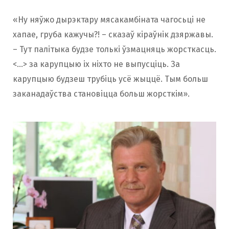
«Ну няўжо дырэктару мясакамбіната чагосьці не
хапае, груба кажучы?! – сказаў кіраўнік дзяржавы.
– Тут палітыка будзе толькі ўзмацняць жорсткасць.
<…> за карупцыю іх ніхто не выпусціць. За
карупцыю будзеш трубіць усё жыццё. Тым больш
заканадаўства становіцца больш жорсткім».