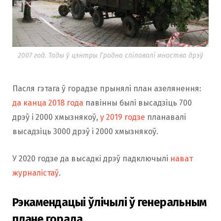
2007 год. Тады ў цэнтры Гродна спілавалі мноства дрэў
Пасля гэтага ў горадзе прынялі план азелянення:
да канца 2018 года
павінны былі высадзіць 700
дрэў і 2000 хмызнякоў,
у 2019 годзе
планавалі
высадзіць 3000 дрэў і 2000 хмызнякоў.
У 2020 годзе да высадкі дрэў падключылі
нават
журналістаў
.
Рэкамендацыі ўлічылі ў генеральным
плане горада