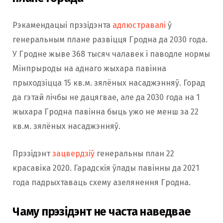
Рэкамендацыі прэзідэнта
адлюстравалі
ў
генеральным плане развіцця Гродна да 2030 года.
У Гродне жыве 368 тысяч чалавек і паводле нормы
Мінпрыроды на аднаго жыхара павінна
прыходзіцца 15 кв.м. зялёных насаджэнняў. Горад
да гэтай лічбы не дацягвае, але да 2030 года на 1
жыхара Гродна павінна быць ужо не менш за 22
кв.м. зялёных насаджэнняў.
Прэзідэнт
зацвердзіў
генеральны план 22
красавіка 2020. Гарадскія ўлады павінны да 2021
года падрыхтаваць схему азелянення Гродна.
Чаму прэзідэнт не часта наведвае