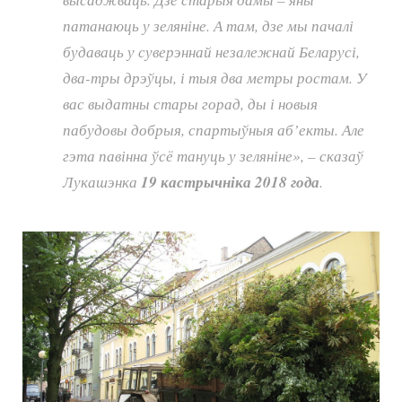
патанаюць у зеляніне. А там, дзе мы пачалі
будаваць у суверэннай незалежнай Беларусі,
два-тры дрэўцы, і тыя два метры ростам. У
вас выдатны стары горад, ды і новыя
пабудовы добрыя, спартыўныя аб’екты. Але
гэта павінна ўсё тануць у зеляніне», – сказаў
Лукашэнка
19 кастрычніка 2018 года
.