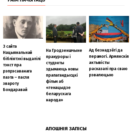
З сайта
Ад безнадзёгі да
На Гродзеншчыне
Нацыянальнай
перамогі. Армянскія
пракуроры і
бібліятэкі выдалілі
актывісты
студэнты
тэкст пра
расказалі пра сваю
здымаюць новы
рэпрэсаванага
рэвалюцыю
прапагандысцкі
паэта – пасля
фільм аб
звароту
«генацыдзе
Бондаравай
беларускага
народа»
АПОШНІЯ ЗАПІСЫ