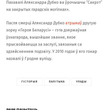
Пахавалі Аляксандра Дубко ва ўрочышчы “Сакрэт”
на закрытых гарадскіх могілках».
Пасля смерці Аляксандр Дубко
атрымаў
другую
зорку «Героя Беларусі» – гэта дзяржаўная
ўзнагарода, вышэйшае званне, якое
прысвойваецца за заслугі, звязаныя са
здзяйсненнем подзвігу. У 2010 годзе ў яго гонар
назвалі ў Гродне вуліцу.
ГІСТОРЫЯ
ПАЛІТЫКА
УЛАДЫ
РАІМ ПАЧЫТАЦЬ