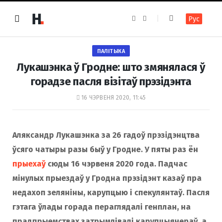
F
I
Рус
a
n
c
s
e
t
b
a
o
g
ПАЛІТЫКА
o
r
k
a
Лукашэнка ў Гродне: што змянялася ў
m
горадзе пасля візітаў прэзідэнта
16 ЧЭРВЕНЯ 2020, 11:45
Аляксандр Лукашэнка за 26 гадоў прэзідэнцтва
ўсяго чатыры разы быў у Гродне. У пяты раз ён
прыехаў
сюды 16 чэрвеня 2020 года. Падчас
мінулых прыездаў у Гродна прэзідэнт казаў пра
недахоп зеляніны, карупцыю і спекулянтаў. Пасля
гэтага ўлады горада пераглядалі генплан, на
прадпрыемствах затрымлівалі карупцыянераў, а