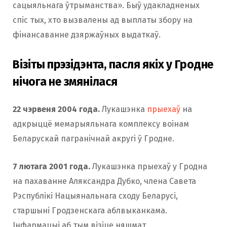
сацыяльнага ўтрыманства». Быў удакладненых
спіс тых, хто вызвалены ад выплаты збору на
фiнансаванне дзяржаўных выдаткаў.
Візіты прэзідэнта, пасля якіх у Гродне
нічога не змянілася
22 чэрвеня 2004 года.
Лукашэнка
прыехаў
на
адкрыццё мемарыяльнага комплексу воінам
Беларускай пагранічнай акругі ў Гродне.
7 лютага 2001 года.
Лукашэнка прыехаў у Гродна
на пахаванне Аляксандра Дубко, члена Савета
Рэспублікі Нацыянальнага сходу Беларусі,
старшыні Гродзенскага аблвыканкама.
Інфармацыі аб тым візіце няшмат.