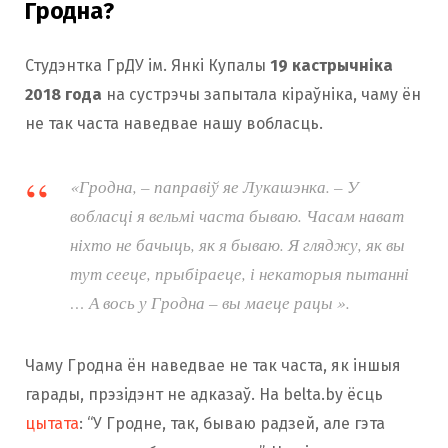
Гродна?
Студэнтка ГрДУ ім. Янкі Купалы
19 кастрычніка
2018 года
на сустрэчы запытала кіраўніка, чаму ён
не так часта наведвае нашу вобласць.
«Гродна, – паправіў яе Лукашэнка. – У
вобласці я вельмі часта бываю. Часам нават
ніхто не бачыць, як я бываю. Я гляджу, як вы
тут сееце, прыбіраеце, і некаторыя пытанні
… А вось у Гродна – вы маеце рацы ».
Чаму Гродна ён наведвае не так часта, як іншыя
гарады, прэзідэнт не адказаў. На belta.by ёсць
цытата
: “У Гродне, так, бываю радзей, але гэта