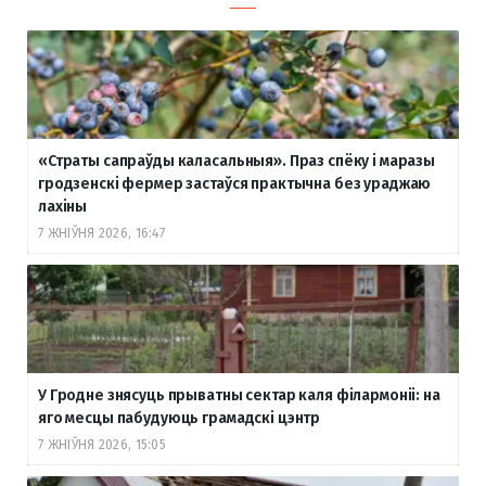
«Страты сапраўды каласальныя». Праз спёку і маразы
гродзенскі фермер застаўся практычна без ураджаю
лахіны
7 ЖНІЎНЯ 2026, 16:47
У Гродне знясуць прыватны сектар каля філармоніі: на
яго месцы пабудуюць грамадскі цэнтр
7 ЖНІЎНЯ 2026, 15:05