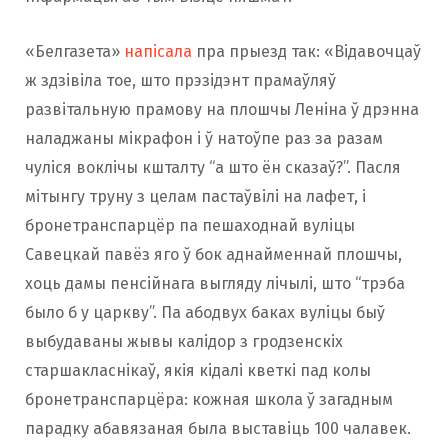
«Белгазета»
напісала
пра прыезд так: «Відавочцаў
ж здзівіла тое, што прэзідэнт прамаўляў
развітальную прамову на плошчы Леніна ў дрэнна
наладжаны мікрафон і ў натоўпе раз за разам
чуліся воклічы кшталту “а што ён сказаў?”. Пасля
мітынгу труну з целам пастаўвілі на лафет, і
бронетранспарцёр па пешаходнай вуліцы
Савецкай павёз яго ў бок аднайменнай плошчы,
хоць дамы пенсійнага выгляду лічылі, што “трэба
было б у царкву”. Па абодвух баках вуліцы быў
выбудаваны жывы калідор з гродзенскіх
старшакласнікаў, якія кідалі кветкі пад колы
бронетранспарцёра: кожная школа ў загадным
парадку абавязаная была выставіць 100 чалавек.