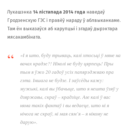
Лукашэнка
14 лістапада 2014 года
наведаў
Гродзенскую ГЭС і правёў нараду ў аблвыканкаме.
Там ён выказаўся аб карупцыі і згадаў дырэктара
мясакамбіната.
«І я што, буду трываць, калі хтосьці ў мяне на
вачах крадзе?! Ніколі не буду цярпець! Пры
тым я ўжо 20 гадоў усіх папярэджваю пра
гэта. Іншага не будзе. І заўсёды кажу:
мужыкі, калі вы ўбачыце, што я нешта ўзяў у
дзяржавы, скраў – крадзіце. Але калі ў вас
няма такіх фактаў і вы ведаеце, што ні я
нічога не скраў, ні мая сям’я – я нікому не
дарую».