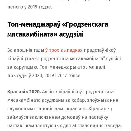
пенсію ў 2019 годзе.
Топ-менаджараў «Гродзенскага
мясакамбіната» асудзілі
За апошнія гады
ў трох выпадках
прадстаўнікоў
кіраўніцтва «Гродзенскага мясакамбіната” судзілі
за карупцыю. Топ-менеджары атрымлівалі
прысуды ў 2020, 2019 і 2017 годзе.
Красавік 2020.
Адзін з кіраўнікоў Гродзенскага
мясакамбіната асуджаны за хабар, злоўжыванне
службовым становішчам і крадзеж. Кіраванец
займаўся заключэннем дамоваў на пастаўку
частак і камплектуючых для абсталявання завода.