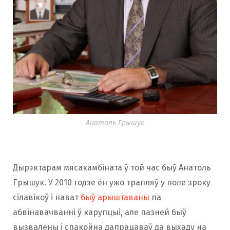
Анатоль Грышук
Дырэктарам мясакамбіната ў той час быў Анатоль
Грышук. У 2010 годзе ён ужо трапляў у поле зроку
сілавікоў і нават
быў арыштаваны
па
абвінавачванні ў карупцыі, але пазней быў
вызвалены і спакойна дапрацаваў да выхаду на