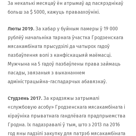
За некалькі месяцаў ён атрымаў ад пасярэднікаў
больш за $ 5000, кажуць праваахоўнікі.
Люты 2019.
За хабар у буйным памеры ў 19 000
рублёў начальніка тарнага ўчастка Гродзенскага
мясакамбіната прысудзілі да чатырох гадоў
пазбаўлення волі з канфіскацыяй маёмасці.
Мужчына на 5 гадоў пазбаўлены права займаць
пасады, звязаныя з выкананнем
адміністрацыйна-гаспадарчых абавязкаў.
Студзень 2017.
За крадзяжы затрымалі
«службовую асобу» Гродзенскага мясакамбіната і
кіраўніка прыватнага гандлёвага прадпрыемства
Гродна. Іх падазравалі ў тым, што з 2013 па 2016
год яны ладзілі закупку для патрэб мясакамбіната