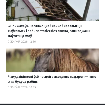
«Ноч жахаў». Пасля моцнай начной навальніцы
Ваўкавыск і раён засталіся без святла, пашкоджаны
паўсотні дамоў
7 ЖНІЎНЯ 2026, 12:56
Чаму дзікія коні ўсё часцей выходзяць на дарогі — і што
з імі будуць рабіць
7 ЖНІЎНЯ 2026, 10:45