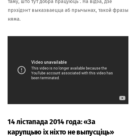
таму, што тут добра працуюць”. На відэа, дзе
прэзідэнт выказваецца аб прычынах, такой фразы
няма.
14 лістапада 2014 года: «За
карупцыю іх ніхто не выпусціць»