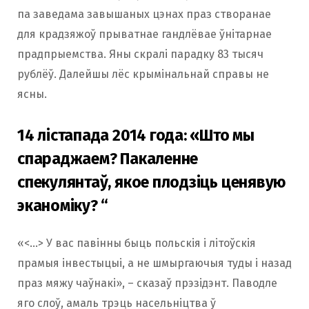
па заведама завышаных цэнах праз створанае
для крадзяжоў прыватнае гандлёвае ўнітарнае
прадпрыемства. Яны скралі парадку 83 тысяч
рублёў. Далейшы лёс крымінальнай справы не
ясны.
14 лістапада 2014 года: «Што мы
спараджаем? Пакаленне
спекулянтаў, якое плодзіць ценявую
эканоміку? “
«<…> У вас павінны быць польскія і літоўскія
прамыя інвестыцыі, а не шмыргаючыя туды і назад
праз мяжу чаўнакі», – сказаў прэзідэнт. Паводле
яго слоў, амаль трэць насельніцтва ў