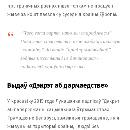
прыгранічных раёнах нідзе толкам не працуе і
жыве за кошт паездак у суседнія краіны Еўропы.
«Чаго гэта варта, што мы спараджаем?
Пакаленне спекулянтаў, якое плодзіць ценявую
эканоміку? Ад такіх “прадпрымальнікаў”
годных інвестыцый не дачакаешся», –
падкрэсліў кіраўнік дзяржавы.
Выдаў «Дэкрэт аб дармаедстве»
У красавіку 2015 года Лукашэнка падпісаў “Дэкрэт
аб папярэджанні сацыяльнага ўтрыманства».
Грамадзяне Беларусі, замежныя грамадзяне, якія
жывуць на тэрыторыі краіны, і людзі без