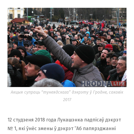
Акцыя супраць “тунеядскага” дэкрэту ў Гродне, сакавік
2017
12 студзеня 2018 года Лукашэнка падпісаў дэкрэт
№ 1, які ўнёс змены ў дэкрэт “Аб папярэджанні