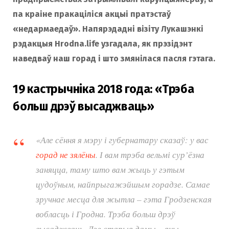
па краіне пракаціліся акцыі пратэстаў
«недармаедаў». Напярэдадні візіту Лукашэнкі
рэдакцыя Hrodna.life узгадала, як прэзідэнт
наведваў наш горад і што змянілася пасля гэтага.
19 кастрычніка 2018 года: «Трэба
больш дрэў высаджваць»
«Але сёння я мэру і губернатару сказаў: у вас
горад не зялёны
. І вам трэба вельмі сур’ёзна
заняцца, таму што вам жыць у гэтым
цудоўным, найпрыгажэйшым горадзе. Самае
зручнае месца для жытла – гэта Гродзенская
вобласць і Гродна. Трэба больш дрэў
высаджваць. Дзе старыя дамы – яны