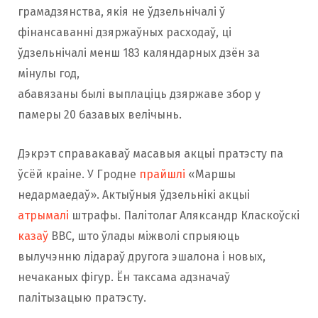
грамадзянства, якія не ўдзельнічалі ў
фінансаванні дзяржаўных расходаў, ці
ўдзельнічалі менш 183 каляндарных дзён за
мінулы год,
абавязаны былі выплаціць дзяржаве збор у
памеры 20 базавых велічынь.
Дэкрэт справакаваў масавыя акцыі пратэсту па
ўсёй краіне. У Гродне
прайшлі
«Маршы
недармаедаў». Актыўныя ўдзельнікі акцыі
атрымалі
штрафы. Палітолаг Аляксандр Класкоўскі
казаў
BBC, што ўлады міжволі спрыяюць
вылучэнню лідараў другога эшалона і новых,
нечаканых фігур. Ён таксама адзначаў
палітызацыю пратэсту.