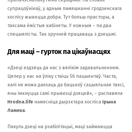
супрацоўнікаў, у адным памяшканні гродзенскага
хоспісу жывецца добра. Тут больш прасторы, а
таксама ёмістыя кабінеты. У кожным – па два
спецыялісты. Так зручней працаваць з дзецьмі.
Для маці – гурток па цікаўнасцях
«Дзеці ездзяць да нас з вялікім задавальненнем.
Цяпер у нас на ўліку стаіць 56 пацыентаў. Часта,
калі не можа даехаць да бацькоў сацыяльнае таксі,
яны імкнуцца самі прывезці дзяцей», – распавяла
Hrodna.life
намесніца дырэктара хоспіса
Ірына
Ламека
.
Пакуль дзеці на рэабілітацыі, маці займаюцца