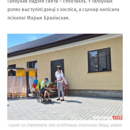
Галоўная падзея свята – спектакль. У галоўных
ролях выступілі дзеці з хоспіса, а сцэнар напісала
псіхолаг Марыя Бразінская.
Сцэна са спектакля пра асаблівага хлопчыка Лёшу, анёла