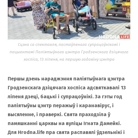
Сцэна са спектакля, пастаўленага супрацоўнікамі і
пацыентамі Паліятыўнага цэнтра Гродзенскага дзіцячага
хоспіса, 13 ліпеня, на першую гадавіну цэнтра
Першы дзень нараджэння паліятыўнага цэнтра
Гродзенскага дзіцячага хоспіса адсвяткавалі 13
ліпеня дзеці, бацькі і супрацоўнікі. За гэты год
паліятыўны цэнтр перажыў і каранавірус, і
высяленне, і праверкі. Свята праходзіла ў
памяшканні царквы на вуліцы Ігната Дамейкі.
Для Hrodna.life пра свята распавялі ўдзельнікі і