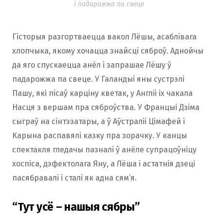
і падарожжа па свеце
Гісторыя разгортваецца вакол Лёшы, асаблівага
хлопчыка, якому хочацца знайсці сяброў. Аднойчы
да яго спускаецца анёл і запрашае Лёшу ў
падарожжа па свеце. У Галандыі яны сустрэлі
Пашу, які пісаў карціну кветак, у Англіі іх чакала
Насця з вершам пра сяброўства. У Францыі Дзіма
сыграў на сінтэзатары, а ў Аўстраліі Цімафей і
Карына распавялі казку пра зорачку. У канцы
спектакля гледачы пазналі ў анёле супрацоўніцу
хоспіса, дэфектолага Яну, а Лёша і астатнія дзеці
пасябравалі і сталі як адна сям’я.
“Тут усё – нашыя сябры”