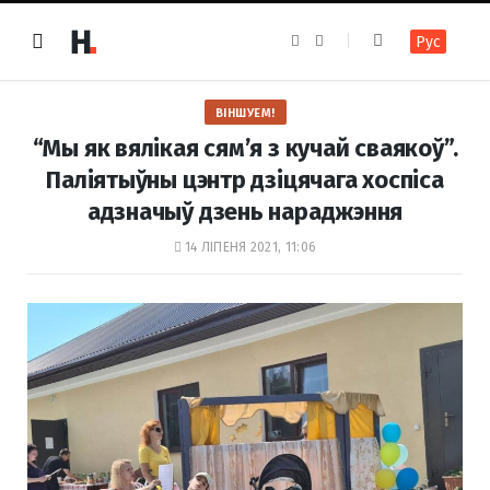
F
I
Рус
a
n
c
s
e
t
b
a
o
g
ВІНШУЕМ!
o
r
k
a
“Мы як вялікая сям’я з кучай сваякоў”.
m
Паліятыўны цэнтр дзіцячага хоспіса
адзначыў дзень нараджэння
14 ЛІПЕНЯ 2021, 11:06