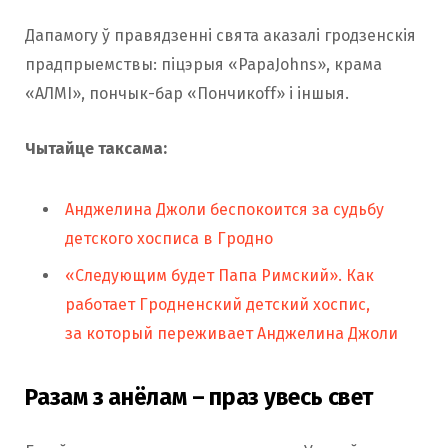
Дапамогу ў правядзенні свята аказалі гродзенскія
прадпрыемствы: піцэрыя «PapaJohns», крама
«АЛМІ», пончык-бар «Пончикоff» і іншыя.
Чытайце таксама:
Анджелина Джоли беспокоится за судьбу
детского хосписа в Гродно
«Следующим будет Папа Римский». Как
работает Гродненский детский хоспис,
за который переживает Анджелина Джоли
Разам з анёлам – праз увесь свет