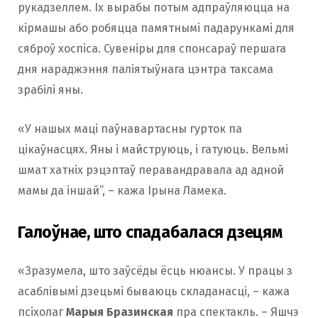
рукадзеллем. Іх вырабы потым адпраўляюцца на
кірмашы або робяцца памятнымі падарункамі для
сяброў хоспіса. Сувеніры для спонсараў першага
дня нараджэння паліятыўнага цэнтра таксама
зрабілі яны.
«У нашых маці паўнавартасны гурток па
цікаўнасцях. Яны і майструюць, і гатуюць. Вельмі
шмат хатніх рэцэптаў перавандравала ад адной
мамы да іншай”, – кажа Ірына Ламека.
Галоўнае, што спадабалася дзецям
«Зразумела, што заўсёды ёсць нюансы. У працы з
асаблівымі дзецьмі бываюць складанасці, – кажа
псіхолаг
Марыя Бразинская
пра спектакль. – Яшчэ