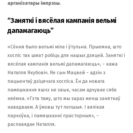
арганізатары імпрэзы.
“Заняткі і вясёлая кампанія вельмі
дапамагаюць”
«Сёння было вельмі міла і ўтульна. Прыемна, што
хоспіс так шмат робіць для нашых дзяцей. Заняткі і
вясёлая кампанія вельмі дапамагаюць», – кажа
Наталля Якубовіч. Яе сын Мацвей – адзін з
пацыентаў дзіцячага хоспіса. Ён да новага
памяшкання яшчэ не звык, часам адчувае сябе
няёмка. «Гэта таму, што мы зараз менш заняткаў
наведваем. А ўмовы тут лепшыя. І вялікая
паркоўка, і памяшканні прасторныя», –
распавядае Наталля.