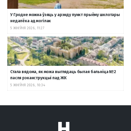
У Гродне можна ўзяць у арэнду пункт прыёму шклотары
недалёка ад могілак
5 ЖНІЎНЯ 2026, 11:27
Стала вядома, як можа выглядаць былая бальніца №2
пасля рэканструкцыі пад ЖК
5 ЖНІЎНЯ 2026, 10:34