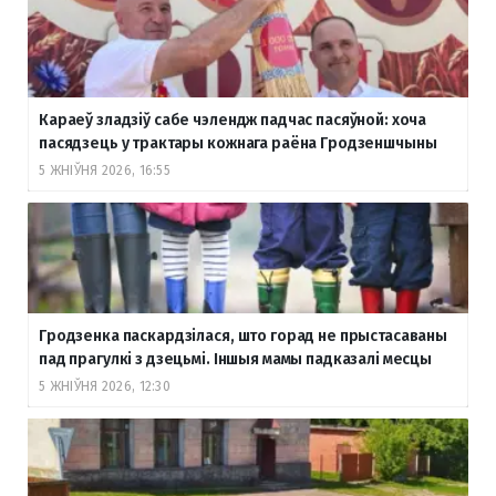
Караеў зладзіў сабе чэлендж падчас пасяўной: хоча
пасядзець у трактары кожнага раёна Гродзеншчыны
5 ЖНІЎНЯ 2026, 16:55
Гродзенка паскардзілася, што горад не прыстасаваны
пад прагулкі з дзецьмі. Іншыя мамы падказалі месцы
5 ЖНІЎНЯ 2026, 12:30