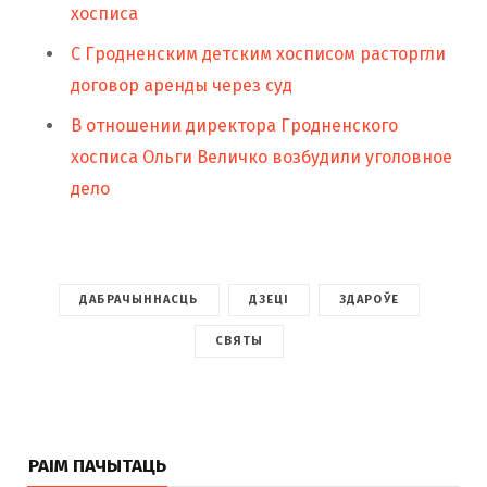
хосписа
С Гродненским детским хосписом расторгли
договор аренды через суд
В отношении директора Гродненского
хосписа Ольги Величко возбудили уголовное
дело
ДАБРАЧЫННАСЦЬ
ДЗЕЦІ
ЗДАРОЎЕ
СВЯТЫ
РАІМ ПАЧЫТАЦЬ