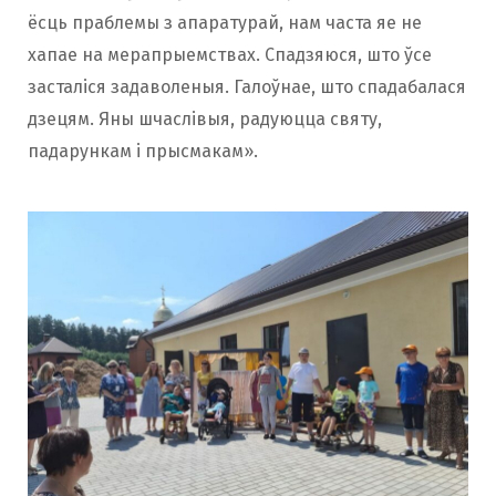
ёсць праблемы з апаратурай, нам часта яе не
хапае на мерапрыемствах. Спадзяюся, што ўсе
засталіся задаволеныя. Галоўнае, што спадабалася
дзецям. Яны шчаслівыя, радуюцца святу,
падарункам і прысмакам».