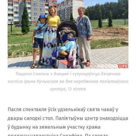
Таццяна Сколыш з дзецьмі і супрацоўніца дзіцячага
хоспіса Ірына Кучынская на дне нараджэння паліятыўнага
цэнтра, 13 ліпеня
Пасля спектакля ўсіх удзельнікаў свята чакаў у
двары салодкі стол. Паліятыўны цэнтр знаходзіцца
ў будынку на зямельным участку храма
прапачэснапакутніка Серафіма. Па словах