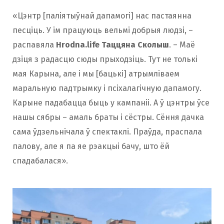
«Цэнтр [паліятыўнай дапамогі] нас пастаянна
песціць. У ім працуюць вельмі добрыя людзі, –
распавяла
Hrodna.life Таццяна Сколыш
. – Маё
дзіця з радасцю сюды прыходзіць. Тут не толькі
мая Карына, але і мы [бацькі] атрымліваем
маральную падтрымку і псіхалагічную дапамогу.
Карыне падабацца быць у кампаніі. А ў цэнтры ўсе
нашы сябры – амаль браты і сёстры. Сёння дачка
сама ўдзельнічала ў спектаклі. Праўда, праспала
палову, але я па яе рэакцыі бачу, што ёй
спадабалася».