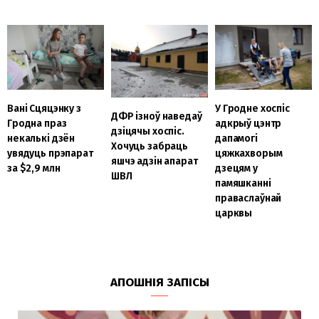
Вані Сцяцэнку з
У Гродне хоспіс
ДФР ізноў наведаў
Гродна праз
адкрыў цэнтр
дзіцячы хоспіс.
некалькі дзён
дапамогі
Хочуць забраць
увядуць прэпарат
цяжкахворым
яшчэ адзін апарат
за $2,9 млн
дзецям у
ШВЛ
памяшканні
праваслаўнай
царквы
АПОШНІЯ ЗАПІСЫ