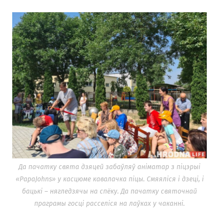
Да пачатку свята дзяцей забаўляў аніматар з піцэрыі
«PapaJohns» у касцюме кавалачка піцы. Смяяліся і дзеці, і
бацькі – нягледзячы на спёку. Да пачатку святочнай
праграмы госці расселіся на лаўках у чаканні.