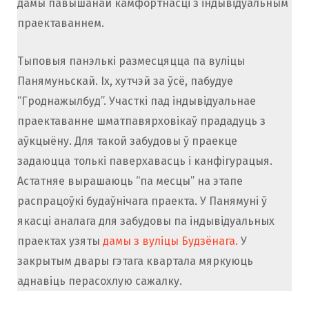
дамы павышанай камфортнасці з індывідуальным
праектаваннем.
Тыповыя панэлькі размесцяцца па вуліцы
Панямуньскай. Іх, хутчэй за ўсё, пабудуе
“Гроднажылбуд”. Участкі пад індывідуальнае
праектаванне шматпавярховікаў прададуць з
аўкцыёну. Для такой забудовы ў праекце
задаюцца толькі паверхавасць і канфігурацыя.
Астатняе вырашаюць “па месцы” на этапе
распрацоўкі будаўнічага праекта. У Панямуні ў
якасці аналага для забудовы па індывідуальных
праектах узяты
дамы з вуліцы Будзёнага.
У
закрытым двары гэтага квартала мяркуюць
аднавіць перасохлую сажалку.