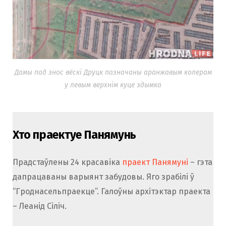
Дамы пад знос вёскі Друцк пазначаны аранжавым колерам
у левым верхнім куце здымка
Хто праектуе Панямунь
Прадстаўлены 24 красавіка
праект Панямуні
– гэта
дапрацаваны варыянт забудовы. Яго зрабілі ў
“Гроднасельпраекце”. Галоўны архітэктар праекта
– Леанід Сіліч.