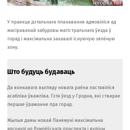
У праекце дэтальнага планавання адмовіліся ад
масіраванай забудовы магістральнага ўезда ў
горад і максімальна захавалі існуючую зялёную
зону.
Што будуць будаваць
Да вонкавага выгляду новага раёна паставіліся
асабліва ўважліва. Гэта ўезд у Гродна, які стварае
першае ўражанне пра горад.
Жылыя дамы новай Панямуні максімальна
адсунулі ад Румлёўскага праспекта і вуліцы