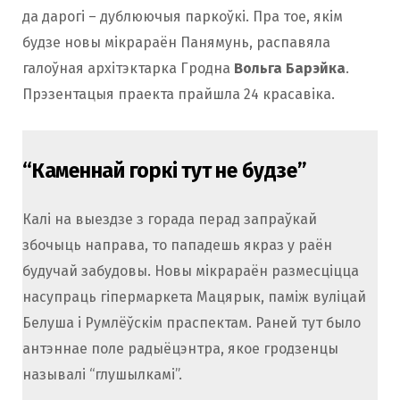
да дарогі – дублюючыя паркоўкі. Пра тое, якім
будзе новы мікрараён Панямунь, распавяла
галоўная архітэктарка Гродна
Вольга Барэйка
.
Прэзентацыя праекта прайшла 24 красавіка.
“Каменнай горкі тут не будзе”
Калі на выездзе з горада перад запраўкай
збочыць направа, то пападешь якраз у раён
будучай забудовы. Новы мікрараён размесціцца
насупраць гіпермаркета Мацярык, паміж вуліцай
Белуша і Румлёўскім праспектам. Раней тут было
антэннае поле радыёцэнтра, якое гродзенцы
называлі “глушылкамі”.