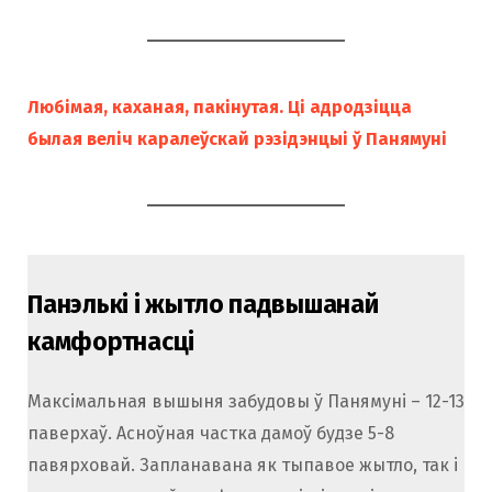
Любімая, каханая, пакінутая. Ці адродзіцца
былая веліч каралеўскай рэзідэнцыі ў Панямуні
Панэлькі і жытло падвышанай
камфортнасці
Максімальная вышыня забудовы ў Панямуні – 12-13
паверхаў. Асноўная частка дамоў будзе 5-8
павярховай. Запланавана як тыпавое жытло, так і