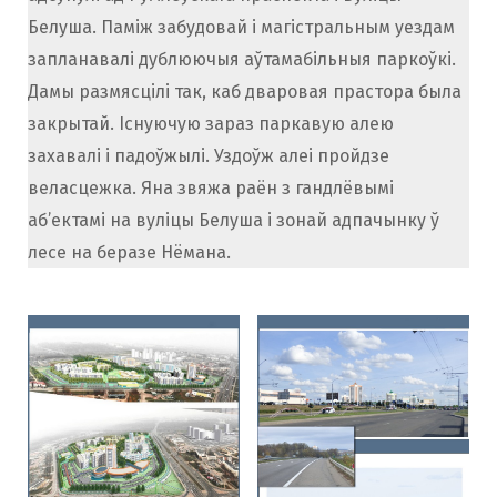
Белуша. Паміж забудовай і магістральным уездам
запланавалі дублюючыя аўтамабільныя паркоўкі.
Дамы размясцілі так, каб дваровая прастора была
закрытай. Існуючую зараз паркавую алею
захавалі і падоўжылі. Уздоўж алеі пройдзе
веласцежка. Яна звяжа раён з гандлёвымі
аб’ектамі на вуліцы Белуша і зонай адпачынку ў
лесе на беразе Нёмана.