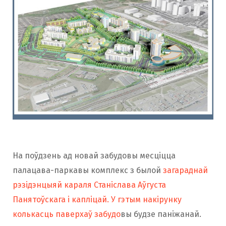
На поўдзень ад новай забудовы месціцца
палацава-паркавы комплекс з былой
загараднай
рэзідэнцыяй караля Станіслава Аўгуста
Панятоўскага і капліцай. У гэтым накірунку
колькасць паверхаў забудо
вы будзе паніжанай.