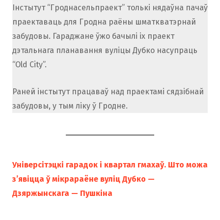
Інстытут “Гроднасельпраект” толькі нядаўна пачаў
праектаваць для Гродна раёны шматкватэрнай
забудовы. Гараджане ўжо бачылі іх праект
дэтальнага планавання вуліцы Дубко насупраць
“Old City”.
Раней інстытут працаваў над праектамі сядзібнай
забудовы, у тым ліку ў Гродне.
Універсітэцкі гарадок і квартал гмахаў. Што можа
з’явіцца ў мікрараёне вуліц Дубко —
Дзяржынскага — Пушкіна