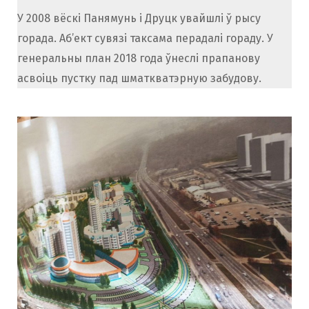
У 2008 вёскі Панямунь і Друцк увайшлі ў рысу
горада. Аб’ект сувязі таксама перадалі гораду. У
генеральны план 2018 года ўнеслі прапанову
асвоіць пустку пад шматкватэрную забудову.