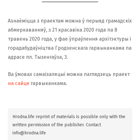
Азнаёміцца ​​з праектам можна ў перыяд грамадскіх
абмеркаванняў, з 21 красавіка 2020 года па 8
травень 2020 года, у фае ўпраўлення архітэктуры і
горадабудаўніцтва Гродзенскага гарвыканкама па
адрасе пл. Тызенгаўза, 3.
Ва ўмовах самаізаляцыі можна паглядзець праект
на сайце
гарвыканкама.
Hrodna.life reprint of materials is possible only with the
written permission of the publisher. Contact
info@hrodna.life