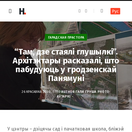
F
I
Рус
a
n
c
s
e
t
b
a
o
g
o
r
k
a
ГАРАДСКАЯ ПРАСТОРА
m
“Там, дзе стаялі глушылкі”.
Архітэктары расказалі, што
пабудуюць у гродзенскай
Панямуні
26 КРАСАВІКА 2020, 17:50
AUTHOR:
ГАЛЯ ГРУША
PHOTO:
АЎТАРКІ
У цэнтры – дзіцячы сад і пачатковая школа, бліжэй