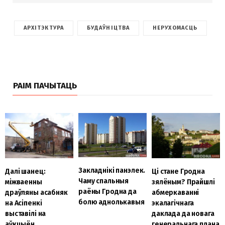
АРХІТЭКТУРА
БУДАЎНІЦТВА
НЕРУХОМАСЦЬ
РАІМ ПАЧЫТАЦЬ
Закладнікі панэлек.
Далі шанец:
Ці стане Гродна
Чаму спальныя
міжваенны
зялёным? Прайшлі
раёны Гродна да
драўляны асабняк
абмеркаванні
болю аднолькавыя
на Асіпенкі
экалагічнага
выставілі на
даклада да новага
аўкцыён
генеральнага плана