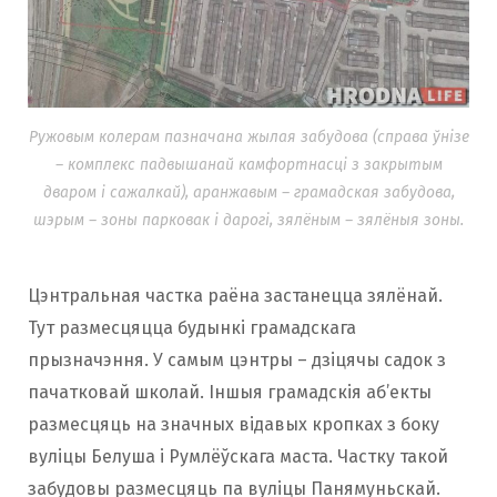
Ружовым колерам пазначана жылая забудова (справа ўнізе
– комплекс падвышанай камфортнасці з закрытым
дваром і сажалкай), аранжавым – грамадская забудова,
шэрым – зоны парковак і дарогі, зялёным – зялёныя зоны.
Цэнтральная частка раёна застанецца зялёнай.
Тут размесцяцца будынкі грамадскага
прызначэння. У самым цэнтры – дзіцячы садок з
пачатковай школай. Іншыя грамадскія аб’екты
размесцяць на значных відавых кропках з боку
вуліцы Белуша і Румлёўскага маста. Частку такой
забудовы размесцяць па вуліцы Панямуньскай.