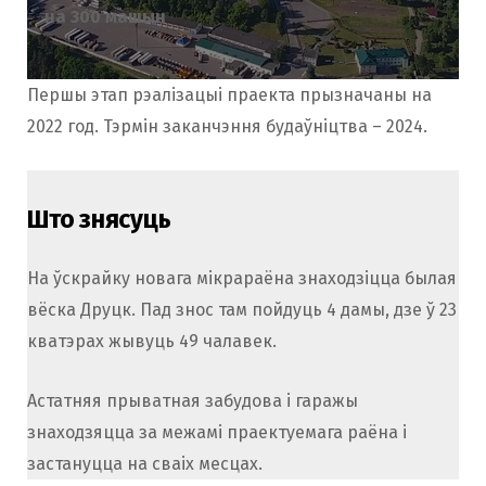
на 300 машын
Першы этап рэалізацыі праекта прызначаны на
2022 год. Тэрмін заканчэння будаўніцтва – 2024.
Што знясуць
На ўскрайку новага мікрараёна знаходзіцца былая
вёска Друцк. Пад знос там пойдуць 4 дамы, дзе ў 23
кватэрах жывуць 49 чалавек.
Астатняя прыватная забудова і гаражы
знаходзяцца за межамі праектуемага раёна і
застануцца на сваіх месцах.