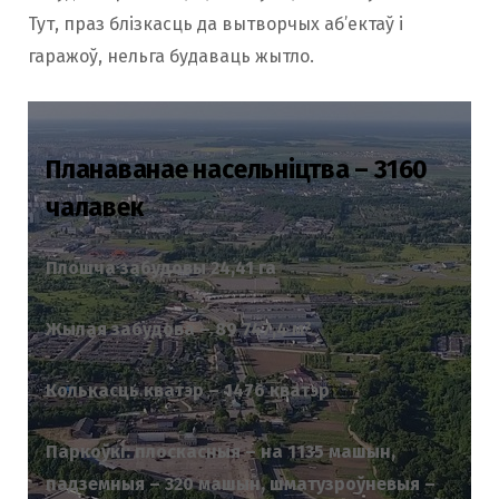
Тут, праз блізкасць да вытворчых аб’ектаў і
гаражоў, нельга будаваць жытло.
Планаванае насельніцтва – 3160
чалавек
Плошча забудовы 24,41 га
Жылая забудова – 89 747,4 м²
Колькасць кватэр – 1476 кватэр
Паркоўкі: плоскасныя – на 1135 машын,
падземныя – 320 машын, шматузроўневыя –