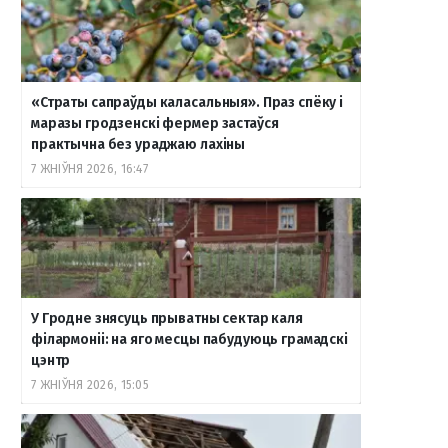
«Страты сапраўды каласальныя». Праз спёку і
маразы гродзенскі фермер застаўся
практычна без ураджаю лахіны
7 ЖНІЎНЯ 2026, 16:47
У Гродне знясуць прыватны сектар каля
філармоніі: на яго месцы пабудуюць грамадскі
цэнтр
7 ЖНІЎНЯ 2026, 15:05