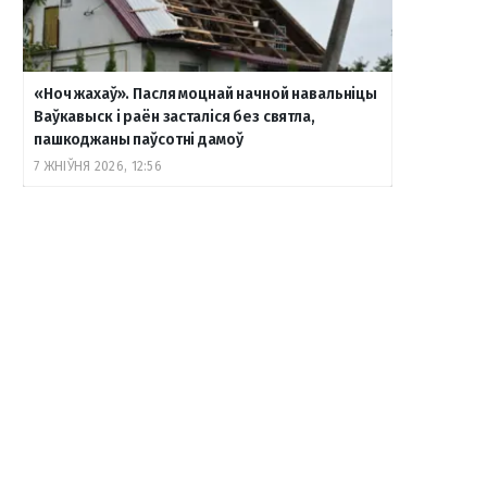
«Ноч жахаў». Пасля моцнай начной навальніцы
Ваўкавыск і раён засталіся без святла,
пашкоджаны паўсотні дамоў
7 ЖНІЎНЯ 2026, 12:56