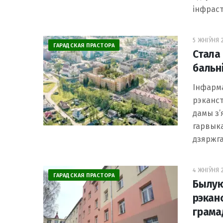
інфраст
5 ЖНІЎНЯ 2
ГАРАДСКАЯ ПРАСТОРА
Стала
бальн
Інфарма
рэканс
дамы з’
гарвыка
дзяржга
4 ЖНІЎНЯ 2
ГАРАДСКАЯ ПРАСТОРА
Былую
рэкан
грама