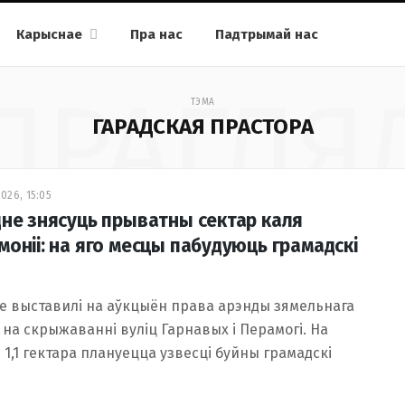
Карыснае
Пра нас
Падтрымай нас
ПРАГЛЯ
ТЭМА
ГАРАДСКАЯ ПРАСТОРА
026, 15:05
дне знясуць прыватны сектар каля
моніі: на яго месцы пабудуюць грамадскі
е выставилі на аўкцыён права арэнды зямельнага
 на скрыжаванні вуліц Гарнавых і Перамогі. На
1,1 гектара плануецца узвесці буйны грамадскі
…