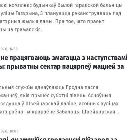
скі комплекс будынкаў былой гарадской бальніцы
уліцы Гагарына, 5 плануецца рэканструяваць пад
атэрныя жылыя дамы. Пра тое, што праект
ны на грамадскія…
026, 14:32
дне працягваюць змагацца з наступствамі
ы: прыватны сектар пацярпеў мацней за
льныя службы аднаўляюць Гродна пасля
анняў, якія прынёс суботні лівень. Асноўныя
вядуцца ў Швейцарскай даліне, асобных вуліцах
ага раёна і мікрараёне Забалаць. Швейцарская…
026, 10:05