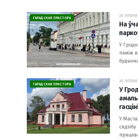
30 ЛІПЕНЯ 
ГАРАДСКАЯ ПРАСТОРА
На ўч
парко
У Гродн
паміж в
будынка
30 ЛІПЕНЯ 
ГАРАДСКАЯ ПРАСТОРА
У Гро
амаль
гасцін
У Маста
сядзібу
працава