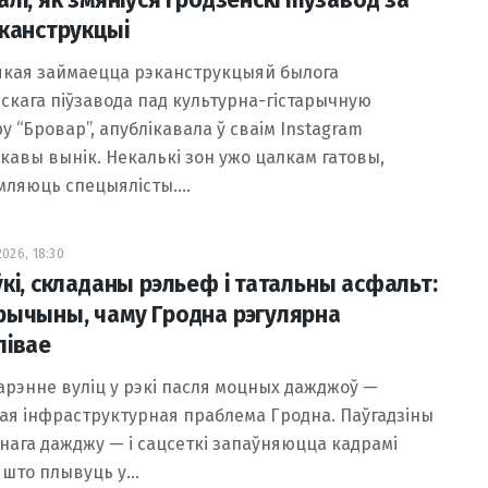
лі, як змяніўся гродзенскі піўзавод за
эканструкцыі
якая займаецца рэканструкцыяй былога
скага піўзавода пад культурна-гістарычную
у “Бровар”, апублікавала ў сваім Instagram
авы вынік. Некалькі зон ужо цалкам гатовы,
мляюць спецыялісты.…
026, 18:30
ўкі, складаны рэльеф і татальны асфальт:
рычыны, чаму Гродна рэгулярна
лівае
рэнне вуліц у рэкі пасля моцных дажджоў —
ая інфраструктурная праблема Гродна. Паўгадзіны
ўнага дажджу — і сацсеткі запаўняюцца кадрамі
 што плывуць у…