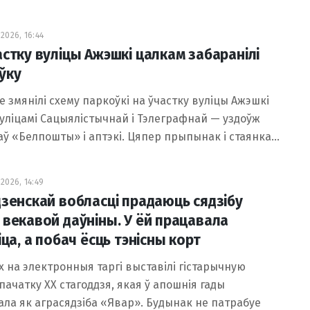
2026, 16:44
астку вуліцы Ажэшкі цалкам забаранілі
ўку
е змянілі схему паркоўкі на ўчастку вуліцы Ажэшкі
уліцамі Сацыялістычнай і Тэлеграфнай — уздоўж
ў «Белпошты» і аптэкі. Цяпер прыпынак і стаянка…
2026, 14:49
дзенскай вобласці прадаюць сядзібу
 векавой даўніны. У ёй працавала
іца, а побач ёсць тэнісны корт
х на электронныя таргі выставілі гістарычную
 пачатку XX стагоддзя, якая ў апошнія гады
ла як аграсядзіба «Явар». Будынак не патрабуе