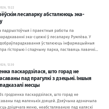
026, 13:22
лёўскім лесапарку абсталююць эка-
у
 падрыхтоўчыя і праектныя работы па
арадкаванні эка-сцежкі ў лесапарку Румлёва. У
 добраўпарадкавання ўсталююць інфармацыйныя
ра гісторыю і спадчыну парка, паставяць лавачкі…
026, 12:30
енка паскардзілася, што горад не
асаваны пад прагулкі з дзецьмі. Іншыя
падказалі месцы
ds гродзенка паскардзілася, што горад не
аваны пад маленькіх дзяцей. Дзяўчына адзначыла
сць дзіцячага меню, неабсталяваную пад каляскі