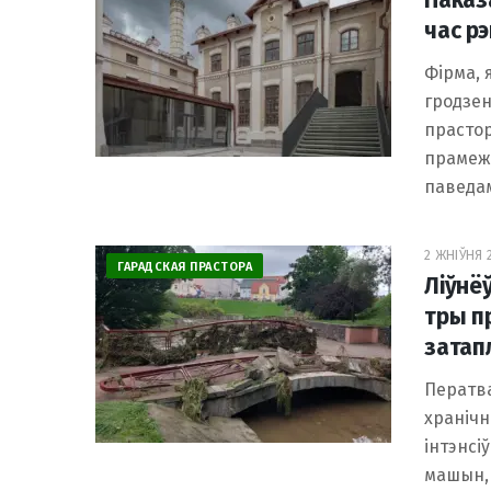
Паказа
час р
Фірма, 
гродзен
прастор
прамежк
паведа
2 ЖНІЎНЯ 2
ГАРАДСКАЯ ПРАСТОРА
Ліўнё
тры п
затап
Ператва
хранічн
інтэнсі
машын,