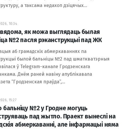
руктуру, а таксама недахоп дзіцячых…
026, 10:34
 вядома, як можа выглядаць былая
іца №2 пасля рэканструкцыі пад ЖК
цыя аб грамадскіх абмеркаваннях па
трукцыі былой бальніцы №2 пад шматкватэрныя
явілася ў Telegram-канале Гродзенскага
нкама. Днём раней навіну апублікавала
зета “Гродзенская праўда”,…
026, 15:27
 бальніцу №2 у Гродне могуць
струяваць пад жытло. Праект вынеслі на
дскія абмеркаванні, але інфармацыі няма