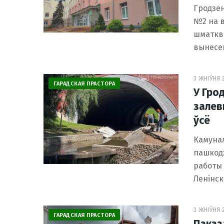
Гродзен
№2 на в
шматкв
вынесе
3 ЖНІЎНЯ 2
ГАРАДСКАЯ ПРАСТОРА
У Гро
залев
ўсё
Камуна
пашкодж
работы 
Ленінск
3 ЖНІЎНЯ 2
ГАРАДСКАЯ ПРАСТОРА