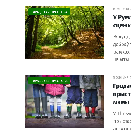
6 ЖНІЎНЯ 2
ГАРАДСКАЯ ПРАСТОРА
У Рум
сцежк
Вядуцца
добраўп
рамках
шчыты п
5 ЖНІЎНЯ 2
ГАРАДСКАЯ ПРАСТОРА
Гродз
прыст
мамы 
У Threa
прыстас
адсутна