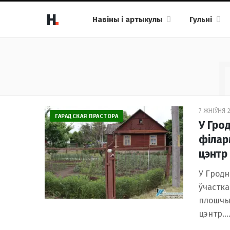
Навіны і артыкулы
Гульні
7 ЖНІЎНЯ 2
ГАРАДСКАЯ ПРАСТОРА
У Гро
філар
цэнтр
У Гродн
ўчастка
плошчы 
цэнтр.