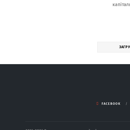
капітал
ЗАГР
FACEBOOK