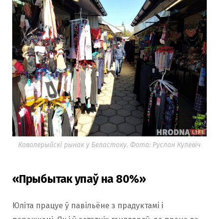
Кавалерыйскі рынак у Беластоку. Фота: Руслан Кулевіч
«Прыбытак упаў на 80%»
Юліта працуе ў павільёне з прадуктамі і