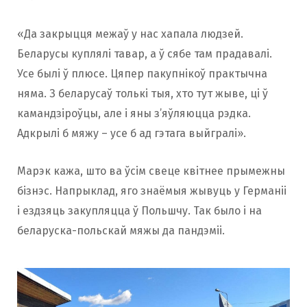
«Да закрыцця межаў у нас хапала людзей.
Беларусы куплялі тавар, а ў сябе там прадавалі.
Усе былі ў плюсе. Цяпер пакупнікоў практычна
няма. З беларусаў толькі тыя, хто тут жыве, ці ў
камандзіроўцы, але і яны з’яўляюцца рэдка.
Адкрылі б мяжу – усе б ад гэтага выйгралі».
Марэк кажа, што ва ўсім свеце квітнее прымежны
бізнэс. Напрыклад, яго знаёмыя жывуць у Германіі
і ездзяць закупляцца ў Польшчу. Так было і на
беларуска-польскай мяжы да пандэміі.