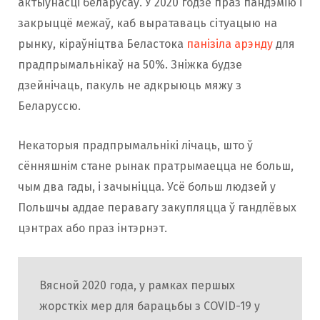
актыўнасці беларусаў. У 2020 годзе праз пандэмію і
закрыццё межаў, каб выратаваць сітуацыю на
рынку, кіраўніцтва Беластока
панізіла арэнду
для
прадпрымальнікаў на 50%. Зніжка будзе
дзейнічаць, пакуль не адкрыюць мяжу з
Беларуссю.
Некаторыя прадпрымальнікі лічаць, што ў
сённяшнім стане рынак пратрымаецца не больш,
чым два гады, і зачыніцца. Усё больш людзей у
Польшчы аддае перавагу закупляцца ў гандлёвых
цэнтрах або праз інтэрнэт.
Вясной 2020 года, у рамках першых
жорсткіх мер для барацьбы з COVID-19 у