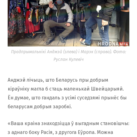
Прадпрымальнікі Анджэй (злева) і Марэк (справа). Фота:
Руслан Кулевіч
Анджэй лічыць, што Беларусь пры добрым
кіраўніку магла б стаць маленькай Швейцарыяй.
Ён думае, што гандаль з усімі суседзямі прынёс бы
беларусам добрыя заробкі.
«Ваша краіна знаходзіцца ў выгадным становішчы:
з аднаго боку Расія, з другога Еўропа. Можна