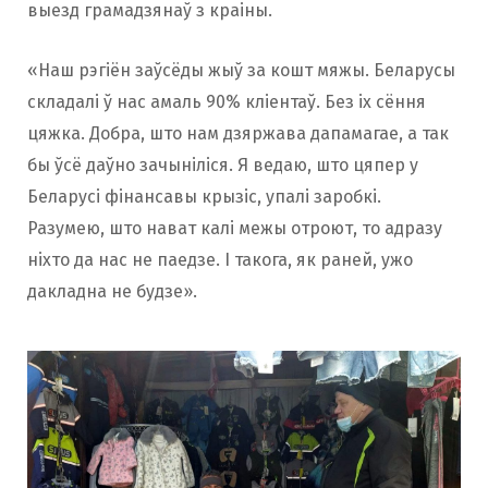
выезд грамадзянаў з краіны.
«Наш рэгіён заўсёды жыў за кошт мяжы. Беларусы
складалі ў нас амаль 90% кліентаў. Без іх сёння
цяжка. Добра, што нам дзяржава дапамагае, а так
бы ўсё даўно зачыніліся. Я ведаю, што цяпер у
Беларусі фінансавы крызіс, упалі заробкі.
Разумею, што нават калі межы отроют, то адразу
ніхто да нас не паедзе. І такога, як раней, ужо
дакладна не будзе».