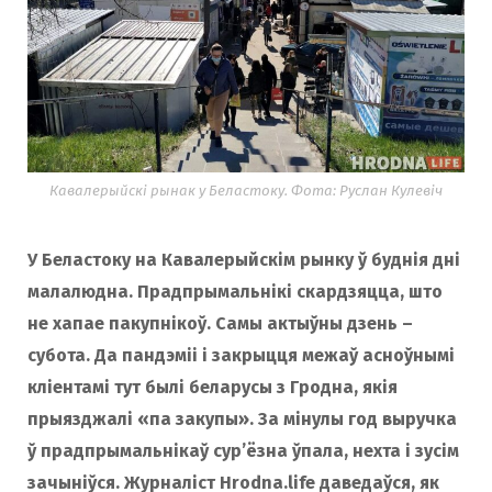
Кавалерыйскі рынак у Беластоку. Фота: Руслан Кулевіч
У Беластоку на Кавалерыйскім рынку ў буднія дні
малалюдна. Прадпрымальнікі скардзяцца, што
не хапае пакупнікоў. Самы актыўны дзень –
субота. Да пандэміі і закрыцця межаў асноўнымі
кліентамі тут былі беларусы з Гродна, якія
прыязджалі «па закупы». За мінулы год выручка
ў прадпрымальнікаў сур’ёзна ўпала, нехта і зусім
зачыніўся. Журналіст Hrodna.life даведаўся, як