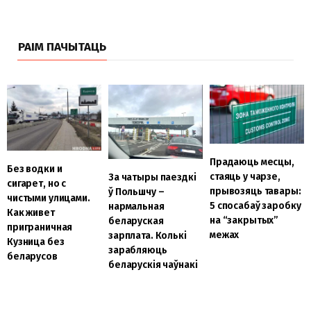
РАІМ ПАЧЫТАЦЬ
Прадаюць месцы,
Без водки и
стаяць у чарзе,
За чатыры паездкі
сигарет, но с
прывозяць тавары:
ў Польшчу –
чистыми улицами.
5 спосабаў заробку
нармальная
Как живет
на “закрытых”
беларуская
приграничная
межах
зарплата. Колькі
Кузница без
зарабляюць
беларусов
беларускія чаўнакі