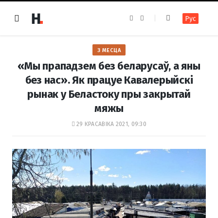
F
I
Рус
a
n
c
s
e
t
b
a
o
g
З МЕСЦА
o
r
k
a
«Мы прападзем без беларусаў, а яны
m
без нас». Як працуе Кавалерыйскі
рынак у Беластоку пры закрытай
мяжы
29 КРАСАВІКА 2021, 09:30