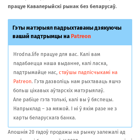
працуе Кавалерыйскі
рынак
без беларусаў.
Гэты матэрыял падрыхтаваны дзякуючы
вашай падтрымцы на
Patreon
Hrodna.life працуе для вас. Калі вам
падабаецца наша выданне, калі ласка,
падтрымайце нас,
стаўшы падпісчыкамі на
Patreon
. Гэта дазволіць нам рыхтаваць яшчэ
больш цікавых аўтарскіх матэрыялаў.
Але рабіце гэта толькі, калі вы ў бяспецы.
Напрыклад – за мяжой. І ні ў якім разе не з
карты беларускага банка.
Апошнія 20 гадоў продажы на рынку залежалі ад