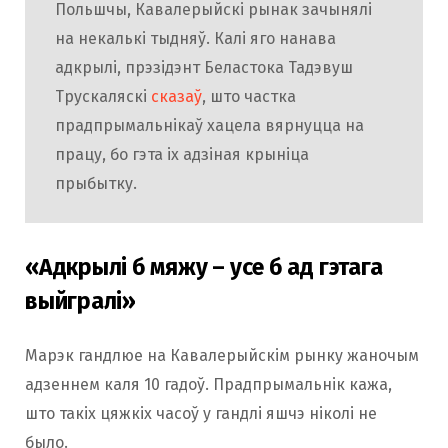
Польшчы, Кавалерыйскі рынак зачынялі
на некалькі тыдняў. Калі яго нанава
адкрылі, прэзідэнт Беластока Тадэвуш
Трускаляскі
сказаў
, што частка
прадпрымальнікаў хацела вярнуцца на
працу, бо гэта іх адзіная крыніца
прыбытку.
«
Адкрылі б мяжу – усе б ад гэтага
выйгралі»
Марэк гандлюе на Кавалерыйскім рынку жаночым
адзеннем каля 10 гадоў. Прадпрымальнік кажа,
што такіх цяжкіх часоў у гандлі яшчэ ніколі не
было.