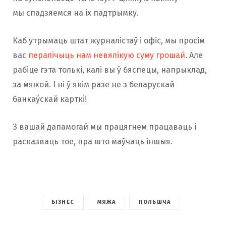
мы спадзяемся на іх падтрымку.
Каб утрымаць штат журналістаў і офіс, мы просім
вас
пералічыць нам невялікую суму грошай
. Але
рабіце гэта толькі, калі вы ў бяспецы, напрыклад,
за мяжой. І ні ў якім разе не з беларускай
банкаўскай карткі!
З вашай дапамогай мы працягнем працаваць і
расказваць тое, пра што маўчаць іншыя.
БІЗНЕС
МЯЖА
ПОЛЬШЧА