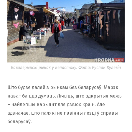
Кавалерыйскі рынак у Беластоку. Фота: Руслан Кулевіч
Што будзе далей з рынкам без беларусаў, Марэк
нават баіцца думаць. Лічыць, што адкрытыя межы
– найлепшы варыянт для дзвюх краін. Але
адзначае, што палякі не павінны лезці ў справы
беларусаў.