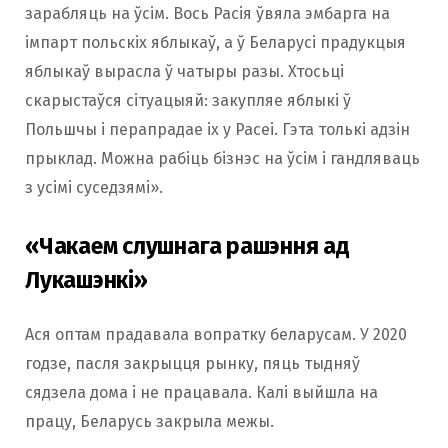
зарабляць на ўсім. Вось Расія ўвяла эмбарга на
імпарт польскіх яблыкаў, а ў Беларусі прадукцыя
яблыкаў вырасла ў чатыры разы. Хтосьці
скарыстаўся сітуацыяй: закупляе яблыкі ў
Польшчы і перапрадае іх у Расеі. Гэта толькі адзін
прыклад. Можна рабіць бізнэс на ўсім і гандляваць
з усімі суседзямі».
«Чакаем слушнага рашэння ад
Лукашэнкі»
Ася оптам прадавала вопратку беларусам. У 2020
годзе, пасля закрыцця рынку, пяць тыдняў
сядзела дома і не працавала. Калі выйшла на
працу, Беларусь закрыла межы.