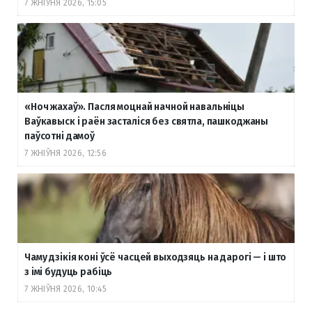
7 ЖНІЎНЯ 2026, 15:05
«Ноч жахаў». Пасля моцнай начной навальніцы
Ваўкавыск і раён засталіся без святла, пашкоджаны
паўсотні дамоў
7 ЖНІЎНЯ 2026, 12:56
Чаму дзікія коні ўсё часцей выходзяць на дарогі — і што
з імі будуць рабіць
7 ЖНІЎНЯ 2026, 10:45