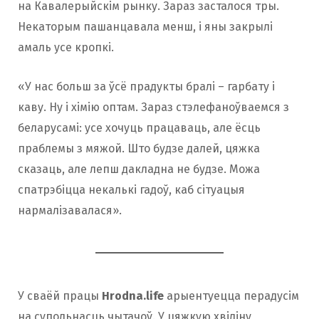
на Кавалерыйскім рынку. Зараз засталося тры.
Некаторым пашанцавала менш, і яны закрылі
амаль усе кропкі.
«У нас больш за ўсё прадукты бралі – гарбату і
каву. Ну і хімію оптам. Зараз стэлефаноўваемся з
беларусамі: усе хочуць працаваць, але ёсць
праблемы з мяжой. Што будзе далей, цяжка
сказаць, але лепш дакладна не будзе. Можа
спатрэбіцца некалькі гадоў, каб сітуацыя
нармалізавалася».
У сваёй працы
Hrodna.life
арыентуецца перадусім
на супольнасць чытачоў. У цяжкую хвіліну