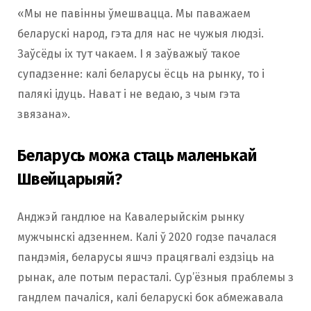
«Мы не павінны ўмешвацца. Мы паважаем
беларускі народ, гэта для нас не чужыя людзі.
Заўсёды іх тут чакаем. І я заўважыў такое
супадзенне: калі беларусы ёсць на рынку, то і
палякі ідуць. Нават і не ведаю, з чым гэта
звязана».
Беларусь можа стаць маленькай
Швейцарыяй?
Анджэй гандлюе на Кавалерыйскім рынку
мужчынскі адзеннем. Калі ў 2020 годзе пачалася
пандэмія, беларусы яшчэ працягвалі ездзіць на
рынак, але потым перасталі. Сур’ёзныя праблемы з
гандлем пачаліся, калі беларускі бок абмежавала