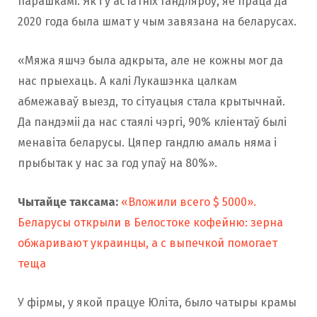
парашкамі. Як і ў астатніх гандляроў, яе праца да
2020 года была шмат у чым завязана на беларусах.
«Мяжа яшчэ была адкрыта, але не кожны мог да
нас прыехаць. А калі Лукашэнка цалкам
абмежаваў выезд, то сітуацыя стала крытычнай.
Да пандэміі да нас стаялі чэргі, 90% кліентаў былі
менавіта беларусы. Цяпер гандлю амаль няма і
прыбытак у нас за год упаў на 80%».
Чытайце таксама:
«Вложили всего $ 5000».
Беларусы открыли в Белостоке кофейню: зерна
обжаривают украинцы, а с выпечкой помогает
теща
У фірмы, у якой працуе Юліта, было чатыры крамы