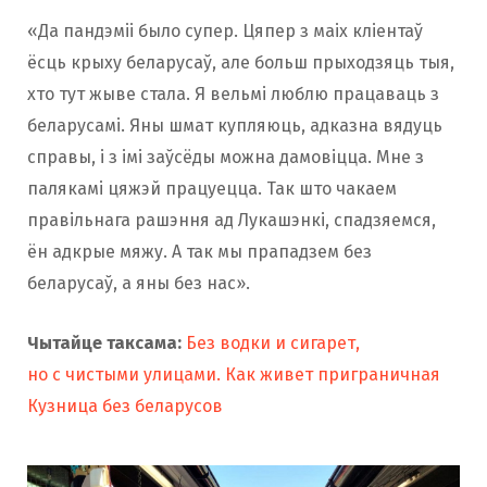
«Да пандэміі было супер. Цяпер з маіх кліентаў
ёсць крыху беларусаў, але больш прыходзяць тыя,
хто тут жыве стала. Я вельмі люблю працаваць з
беларусамі. Яны шмат купляюць, адказна вядуць
справы, і з імі заўсёды можна дамовіцца. Мне з
палякамі цяжэй працуецца. Так што чакаем
правільнага рашэння ад Лукашэнкі, спадзяемся,
ён адкрые мяжу. А так мы прападзем без
беларусаў, а яны без нас».
Чытайце таксама:
Без водки и сигарет,
но с чистыми улицами. Как живет приграничная
Кузница без беларусов