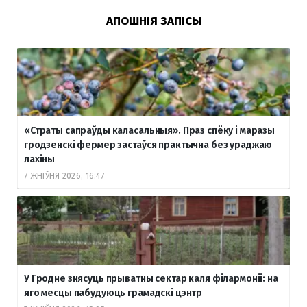
АПОШНІЯ ЗАПІСЫ
«Страты сапраўды каласальныя». Праз спёку і маразы
гродзенскі фермер застаўся практычна без ураджаю
лахіны
7 ЖНІЎНЯ 2026, 16:47
У Гродне знясуць прыватны сектар каля філармоніі: на
яго месцы пабудуюць грамадскі цэнтр