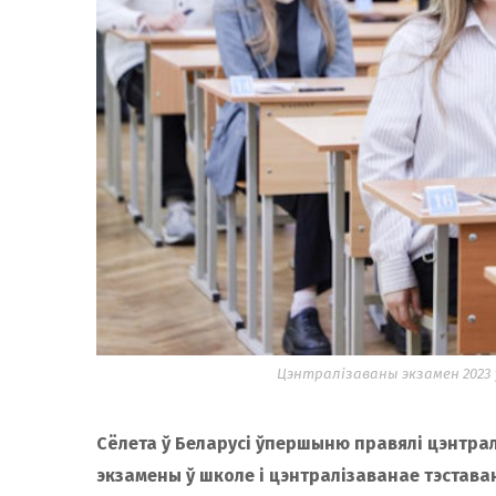
Цэнтралізаваны экзамен 2023 у
Сёлета ў Беларусі ўпершыню правялі цэнтра
экзамены ў школе і цэнтралізаванае тэставан