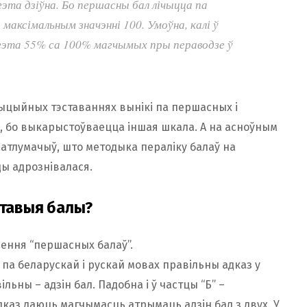
эта дзіўна. Бо першасны бал лічыцца па
 максімальным значэнні 100. Умоўна, калі ў
 гэта 55% са 100% магчымых пры пераводзе ў
тыцыйных тэставаннях вынікі па першасных і
ць, бо выкарыстоўваецца іншая шкала. А на асноўным
патлумачыў, што методыка пераліку балаў на
ы адрознівалася.
ставыя балы?
ення “першасных балаў”.
 па беларускай і рускай мовах правільны адказ у
льны – адзін бал. Падобна і ў частцы “Б” –
каз даюць магчымасць атрымаць адзін бал з двух. У