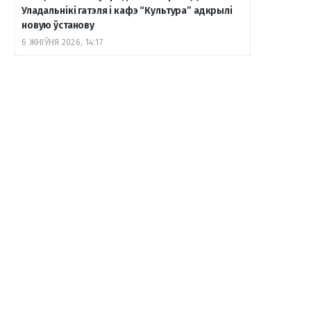
Уладальнікі гатэля і кафэ “Культура” адкрылі
новую ўстанову
6 ЖНІЎНЯ 2026, 14:17