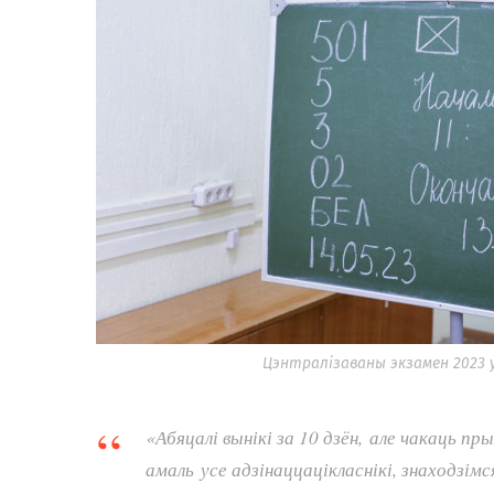
Цэнтралізаваны экзамен 2023 у 
«Абяцалі вынікі за 10 дзён, але чакаць пр
амаль усе адзінаццацікласнікі, знаходзім