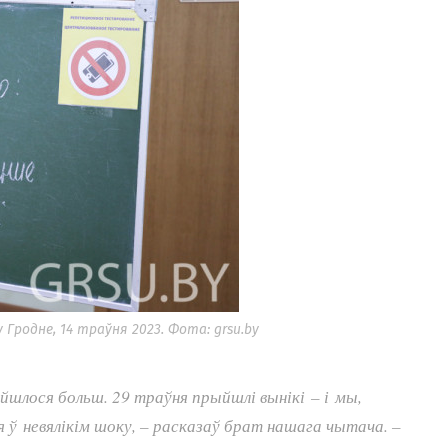
Гродне, 14 траўня 2023. Фота: grsu.by
ыйшлося больш. 29 траўня прыйшлі вынікі – і мы,
ся ў невялікім шоку, – расказаў брат нашага чытача. –