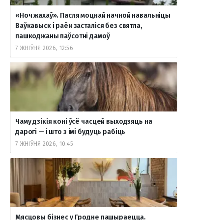
«Ноч жахаў». Пасля моцнай начной навальніцы
Ваўкавыск і раён засталіся без святла,
пашкоджаны паўсотні дамоў
7 ЖНІЎНЯ 2026, 12:56
Чаму дзікія коні ўсё часцей выходзяць на
дарогі — і што з імі будуць рабіць
7 ЖНІЎНЯ 2026, 10:45
Мясцовы бізнес у Гродне пашыраецца.