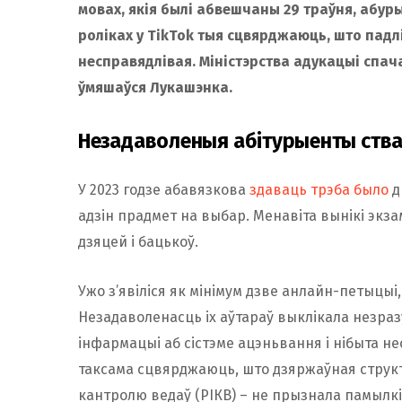
мовах, якія былі абвешчаны 29 траўня, абурыл
роліках у TikTok тыя сцвярджаюць, што падлі
несправядлівая. Міністэрства адукацыі спач
ўмяшаўся Лукашэнка.
Незадаволеныя абітурыенты ства
У 2023 годзе абавязкова
здаваць трэба было
д
адзін прадмет на выбар. Менавіта вынікі экз
дзяцей і бацькоў.
Ужо з’явіліся як мінімум дзве анлайн-петыцыі
Незадаволенасць іх аўтараў выклікала незраз
інфармацыі аб сістэме ацэньвання і нібыта н
таксама сцвярджаюць, што дзяржаўная структу
кантролю ведаў (РІКВ) – не прызнала памылкі 