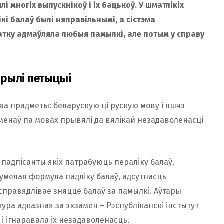
і многіх выпускнікоў і іх бацькоў. У шматлікіх
кі балаў былі няправільнымі, а сістэма
атку адмаўляла любыя памылкі, але потым у справу
рылі петыцыі
ва прадметы: беларускую ці рускую мову і яшчэ
аменаў па мовах прывялі да вялікай незадаволенасці
, падпісанты якіх патрабуюць пераліку балаў.
умелая формула падліку балаў, адсутнасць
есправядлівае зняцце балаў за памылкі. Аўтары
ра адказная за экзамен – Рэспубліканскі інстытут
і ігнаравала іх незадаволенасць.