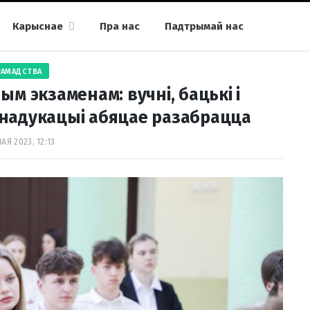
Карыснае
Пра нас
Падтрымай нас
РАМАДСТВА
м экзаменам: вучні, бацькі і
надукацыі абяцае разабрацца
МАЯ 2023, 12:13