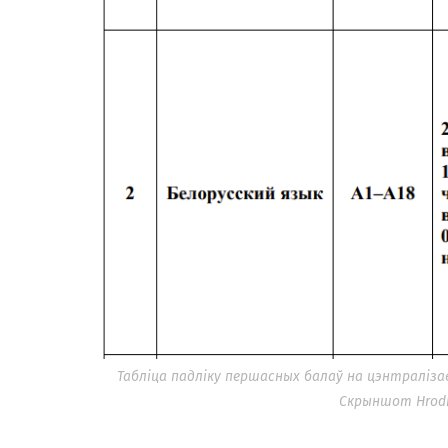
Табліца падліку першасных балаў на цэнтраліза
Скрыншот Hrodna