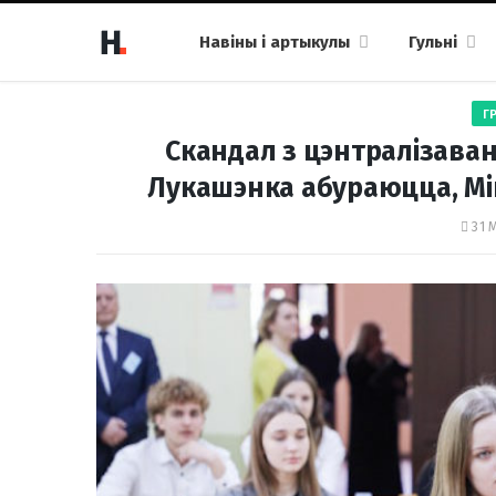
Навіны і артыкулы
Гульні
Г
Скандал з цэнтралізаваны
Лукашэнка абураюцца, Мі
31 