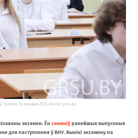
 Гродне, 14 траўня 2023. Фота: grsu.by
лізаваны экзамен. Ён
замяніў
ранейшыя выпускныя
не для паступлення ў ВНУ. Вынікі экзамену па