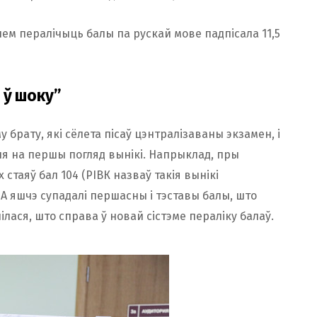
ем пералічыць балы па рускай мове падпісала 11,5
і ў шоку”
 брату, які сёлета пісаў цэнтралізаваны экзамен, і
 на першы погляд вынікі. Напрыклад, пры
таяў бал 104 (РІВК назваў такія вынікі
А яшчэ супадалі першасны і тэставы балы, што
ася, што справа ў новай сістэме пераліку балаў.