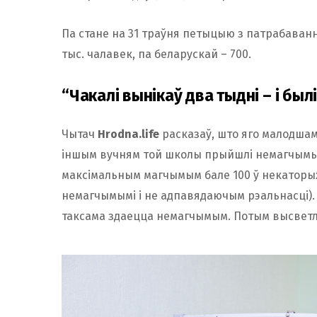
Па стане на 31 траўня петыцыю з патрабаванн
тыс. чалавек, па беларускай – 700.
“Чакалі вынікаў два тыдні – і был
Чытач
Hrodna.life
расказаў, што яго малодшаму
іншым вучням той школы прыйшлі немагчымыя
максімальным магчымым бале 100 ў некаторых с
немагчымымі і не адпавядаючым рэальнасці). 
таксама здаецца немагчымым. Потым высветліл