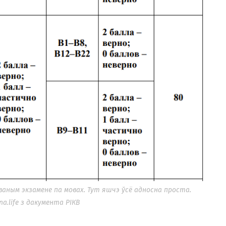
ваным экзамене па мовах. Тут яшчэ ўсё адносна проста.
.life з дакумента РІКВ