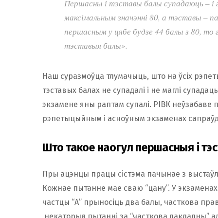
Першасны і тэставы балы супадаюць – і г
максімальным значэнні 80, а тэставы – па
першасным у цябе будзе 44 балы з 80, то
тэставыя балы».
Наш суразмоўца тлумачыць, што на ўсіх рэпе
тэставых балах не супадалі і не маглі супада
экзамене яны раптам супалі. РІВК неўзабаве 
рэпетыцыйным і асноўным экзаменах сапраўд
Што такое наогул першасныя і тэ
Пры ацэнцы працы сістэма пачынае з выстаўл
Кожнае пытанне мае сваю “цану”. У экзаменах
частцы “А” прыносіць два балы, часткова праві
некаторыя пытанні за “часткова дакладны” ад