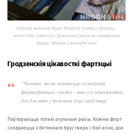
Спонсар выдання Юрый Мілеўскі (злева) і аўтары –
Аляксандр Семянчук і Дзмітрый Люцік на чацвёртым
форце. Здымак з вокладкі кнігі
Гродзенскія цікавосткі фартэцыі
“Чалавек, які не займаецца гісторыяй
фартыфікацыі, скажа – яны усе аднолькавыя.
Але для мяне у кожнага ёсць свой твар.
Паўтараюцца толькі агульныя рысы. Кожны форт
складаецца з бетоннага бруствера і лініі агню, дзе