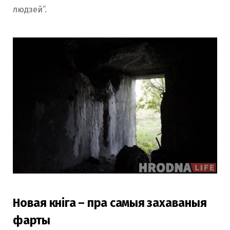
людзей”.
Новая кніга – пра самыя захаваныя
фарты