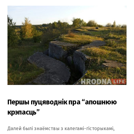
Першы пуцяводнік пра “апошнюю
крэпасць”
Далей былі знаёмствы з калегамі-гісторыкамі,