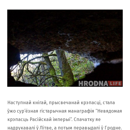
Наступнай кнігай, прысвечанай крэпасці, стала
ўжо сур’ёзная гістарычная манаграфія “Невядомая
крэпасць Расійскай імперыі”. Спачатку яе
надрукавалі ў Літве, а потым перавыдалі ў Гродне.