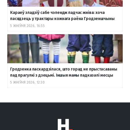
Караеў зладзіў сабе чэлендж падчас жніва: хоча
пасядзець у трактары кожнага раёна Гродзеншчыны
5 ЖНІЎНЯ 2026, 16:55
Гродзенка паскардзілася, што горад не прыстасаваны
пад прагулкі з дзецьмі. Іншыя мамы падказалі месцы
5 ЖНІЎНЯ 2026, 12:30