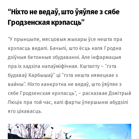
“Ніхто не ведаў, што ўяўляе з сябе
Гродзенская крэпасць”
“У прынцыпе, мясцовыя жыхары ўсе нешта пра
крэпасць ведалі. Бачылі, што ёсць каля Гродна
дзіўныя бетонныя збудаванні. Але інфармацыя
пра іх хадзіла напаўміфічная. Кшталту – “гэта
будаваў Карбышаў” ці “гэта нешта нямецкае з
вайны”. Ніхто канкрэтна не ведаў, што ўяўляе з
сябе Гродзенская крэпасць”, – расказвае Дзмітрый
Люцік пра той час, калі фарты ўпершыню абудзілі
яго цікавасць.