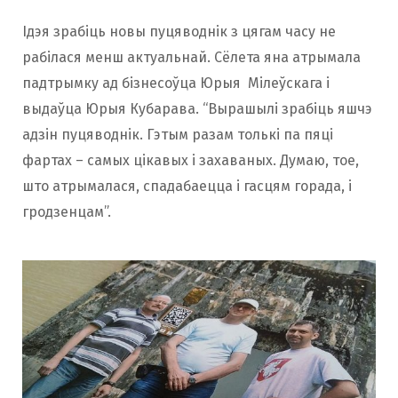
Ідэя зрабіць новы пуцяводнік з цягам часу не
рабілася менш актуальнай. Сёлета яна атрымала
падтрымку ад бізнесоўца Юрыя Мілеўскага і
выдаўца Юрыя Кубарава. “Вырашылі зрабіць яшчэ
адзін пуцяводнік. Гэтым разам толькі па пяці
фартах – самых цікавых і захаваных. Думаю, тое,
што атрымалася, спадабаецца і гасцям горада, і
гродзенцам”.