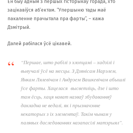
Ён быў адным з першых гісторыкаў горада, хто
зацікавіўся аб’ектам. “Упершыню тады маё
пакаленне прачытала пра фарты”, – кажа
Дзмітрый.
Далей рабілася ўсё цікавей.
“Першае, што рабілі з хлопцамі – хадзілі і
вывучалі ўсё на месцы. З Дзянісам Нарэлем,
Янкам Лялевічам і Андрэем Вашкевічам абышлі
ўсе фарты. Хацелася высветліць, дзе і што
там ёсць, хаця нават назваў збудаванняў
дакладна не ведалі, як і прызначэнне
некаторых з іх элементаў. Такім чынам у
палявых даследаваннях назапасілі матэрыял”.