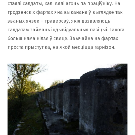
стаялі салдаты, калі вялі агонь па праціўніку. На
гродзенскіх фартах яна выканана ў выглядзе так
званых ячэек – траверсаў, якія дазваляюць
салдатам займаць індывідуальныя пазіцыі. Такога
больш няма нідзе ў свеце. Звычайна на фартах
проста прыступка, на якой месціцца гарнізон.