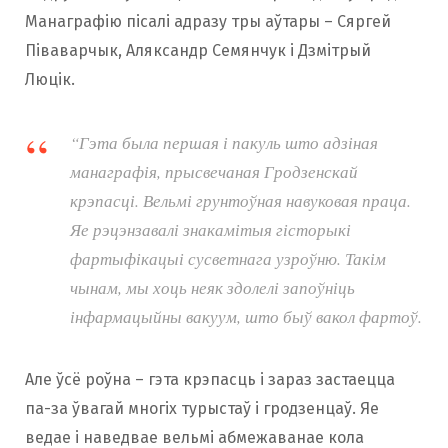
Манаграфію пісалі адразу тры аўтары – Сяргей
Піваварчык, Аляксандр Семянчук і Дзмітрый
Люцік.
“Гэта была першая і пакуль што адзіная
манаграфія, прысвечаная Гродзенскай
крэпасці. Вельмі грунтоўная навуковая праца.
Яе рэцэнзавалі знакамітыя гісторыкі
фартыфікацыі сусветнага узроўню. Такім
чынам, мы хоць неяк здолелі запоўніць
інфармацыйны вакуум, што быў вакол фартоў.
Але ўсё роўна – гэта крэпасць і зараз застаецца
па-за ўвагай многіх турыстаў і гродзенцаў. Яе
ведае і наведвае вельмі абмежаванае кола