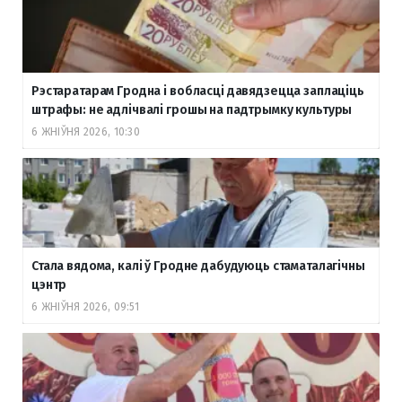
Рэстаратарам Гродна і вобласці давядзецца заплаціць
штрафы: не адлічвалі грошы на падтрымку культуры
6 ЖНІЎНЯ 2026, 10:30
Стала вядома, калі ў Гродне дабудуюць стаматалагічны
цэнтр
6 ЖНІЎНЯ 2026, 09:51