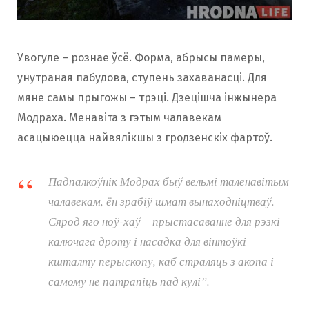
Увогуле – рознае ўсё. Форма, абрысы памеры,
унутраная пабудова, ступень захаванасці. Для
мяне самы прыгожы – трэці. Дзецішча інжынера
Модраха. Менавіта з гэтым чалавекам
асацыюецца найвялікшы з гродзенскіх фартоў.
Падпалкоўнік Модрах быў вельмі таленавітым
чалавекам, ён зрабіў шмат вынаходніцтваў.
Сярод яго ноў-хаў – прыстасаванне для рэзкі
калючага дроту і насадка для вінтоўкі
кшталту перыскопу, каб страляць з акопа і
самому не патрапіць пад кулі”.