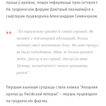
праца ў архівах, пошук інфармацыі праз інтэрнэт.
На гродзенскім форуме Дзмітрый пазнаёміўся з
сааўтарам пуцяводніка Аляксандрам Семянчуком.
“Ён паралельна цікавіўся гэтай справай. Як
чалавек з інжынернай адукацыяй, больш
надаваў увагі тэхнічнаму боку. Як што працуе,
як было пабудавана. Мяне ж больш цікавілі
людзі. Дзесці я яго правіў, дзесці ён мяне.
Урэшце, пазнаёміліся і пачалі працаваць
разам”.
Першым вынікам супрацы стала кніжка “Апошняя
крэпасць Расійскай імперыі” – першы пуцяводнік
па гродзенскіх фартах.