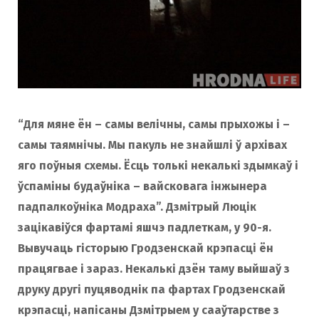
“Для мяне ён – самы велічны, самы прыхожы і –
самы таямнічы. Мы пакуль не знайшлі ў архівах
яго поўныя схемы. Ёсць толькі некалькі здымкаў і
ўспаміны будаўніка – вайсковага інжынера
падпалкоўніка Модраха”. Дзмітрый Люцік
зацікавіўся фартамі яшчэ падлеткам, у 90-я.
Вывучаць гісторыю Гродзенскай крэпасці ён
працягвае і зараз. Некалькі дзён таму выйшаў з
друку другі пуцяводнік па фартах Гродзенскай
крэпасці, напісаны Дзмітрыем у сааўтарстве з