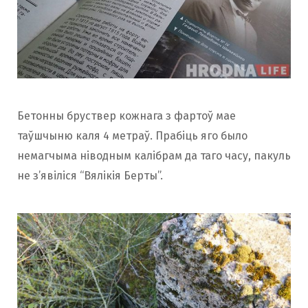
Бетонны бруствер кожнага з фартоў мае
таўшчыню каля 4 метраў. Прабіць яго было
немагчыма ніводным калібрам да таго часу, пакуль
не з’явіліся “Вялікія Берты”.