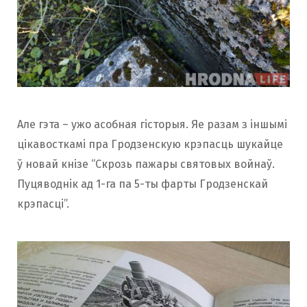
Але гэта – ужо асобная гісторыя. Яе разам з іншымі
цікавосткамі пра Гродзенскую крэпасць шукайце
ў новай кнізе “Скрозь пажары святовых войнаў.
Пуцяводнік ад 1-га па 5-ты фарты Гродзенскай
крэпасці”.