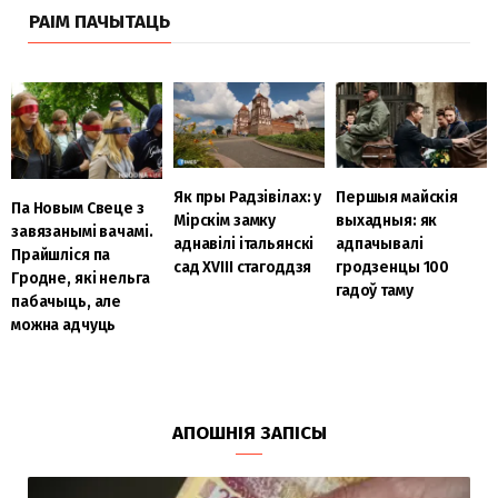
РАІМ ПАЧЫТАЦЬ
Як пры Радзівілах: у
Першыя майскія
Па Новым Свеце з
Мірскім замку
выхадныя: як
завязанымі вачамі.
аднавілі італьянскі
адпачывалі
Прайшліся па
сад XVIII стагоддзя
гродзенцы 100
Гродне, які нельга
гадоў таму
пабачыць, але
можна адчуць
АПОШНІЯ ЗАПІСЫ