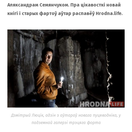
Аляксандрам Семянчуком. Пра цікавосткі новай
кнігі і старых фартоў аўтар распавёў Hrodna.life.
Дзмітрый Люцік, адзін з аўтараў новага пуцяводніка, у
падземнай галерэі трэцяга форта