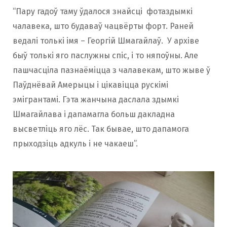
“Пару гадоў таму ўдалося знайсці фотаздымкі
чалавека, што будаваў чацвёрты форт. Раней
ведалі толькі імя – Георгій Шмагайлаў. У архіве
быў толькі яго паслужны спіс, і то няпоўны. Але
пашчасціла пазнаёміцца з чалавекам, што жыве ў
Паўднёвай Амерыцы і цікавіцца рускімі
эмігрантамі. Гэта жанчына даслала здымкі
Шмагайлава і дапамагла больш дакладна
высветліць яго лёс. Так бывае, што дапамога
прыходзіць адкуль і не чакаеш”.