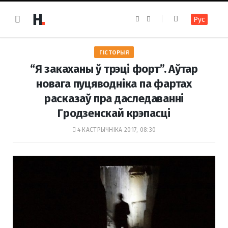
F
I
Рус
a
n
c
s
e
t
b
a
o
g
ГІСТОРЫЯ
o
r
k
a
“Я закаханы ў трэці форт”. Аўтар
m
новага пуцяводніка па фартах
расказаў пра даследаванні
Гродзенскай крэпасці
4 КАСТРЫЧНІКА 2017, 08:30