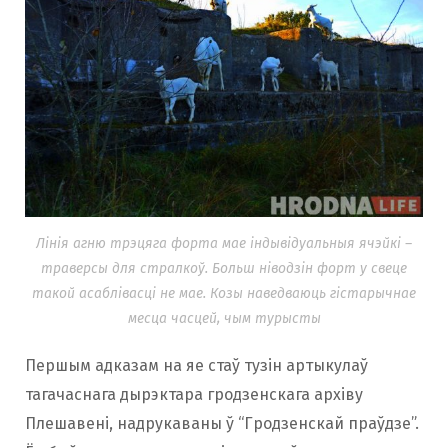
Лінія агню трэцяга форта мае індывідуальныя ячэйкі –
траверсы для стралкоў. Больш ніводзін форт у свеце
такой асаблівасці не мае. Козы наведваюць гістарычнае
месца часцей, чым турысты
Першым адказам на яе стаў тузін артыкулаў
тагачаснага дырэктара гродзенскага архіву
Плешавені, надрукаваны ў “Гродзенскай праўдзе”.