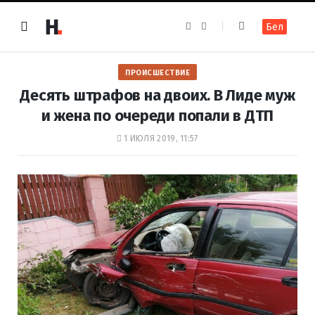
F
I
Бел
a
n
c
s
e
t
b
a
o
g
ПРОИСШЕСТВИЕ
o
r
k
a
Десять штрафов на двоих. В Лиде муж
m
и жена по очереди попали в ДТП
1 ИЮЛЯ 2019, 11:57