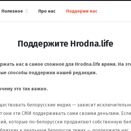
Полезное
Про нас
Поддержи нас
Поддержите Hrodna.life
жать нас в самое сложное для Hrodna.life время. На э
ные способы поддержки нашей редакции.
очему это так важно.
уществовать белорусские медиа — зависит исключительно
ят они эти СМИ поддерживать сами своими деньгами. Есл
ий, которые по-белорусски продвигают собственную бел
 близких к реальным белорусов темах — поддержите нас.