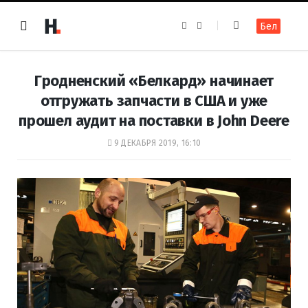
F
I
Бел
a
n
c
s
e
t
b
a
o
g
Гродненский «Белкард» начинает
o
r
k
a
отгружать запчасти в США и уже
m
прошел аудит на поставки в John Deere
9 ДЕКАБРЯ 2019, 16:10