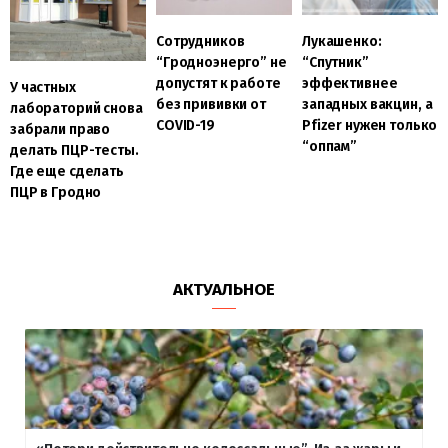
Cотрудников
Лукашенко:
“Гродноэнерго” не
“Спутник”
допустят к работе
эффективнее
У частных
без прививки от
западных вакцин, а
лабораторий снова
COVID-19
Pfizer нужен только
забрали право
“оппам”
делать ПЦР-тесты.
Где еще сделать
ПЦР в Гродно
АКТУАЛЬНОЕ