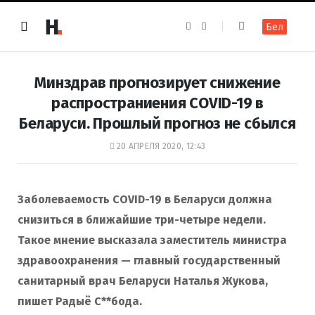
F
I
Бел
a
n
c
s
e
t
b
a
o
g
Минздрав прогнозирует снижение
o
r
k
a
распространиения COVID-19 в
m
Беларуси. Прошлый прогноз не сбылся
20 АПРЕЛЯ 2020, 12:43
Заболеваемость COVID-19 в Беларуси должна
снизиться в ближайшие три-четыре недели.
Такое мнение высказала заместитель министра
здравоохранения — главный государственный
санитарный врач Беларуси Наталья Жукова,
пишет Радыё С**бода.