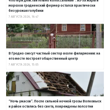
«Потери действительно колоссальные”. Из-за жары и
морозов гродненский фермер остался практически
без урожая голубики
7 АВГУСТА 2026, 16:47
В Гродно снесут частный сектор возле филармонии: на
его месте построят общественный центр
7 АВГУСТА 2026, 15:05
“Ночь ужасов”. После сильной ночной грозы Волковыск
и район остались без света, повреждены полсотни