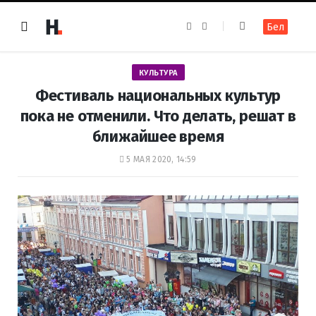
F
I
Бел
a
n
c
s
e
t
b
a
o
g
КУЛЬТУРА
o
r
k
a
Фестиваль национальных культур
m
пока не отменили. Что делать, решат в
ближайшее время
5 МАЯ 2020, 14:59