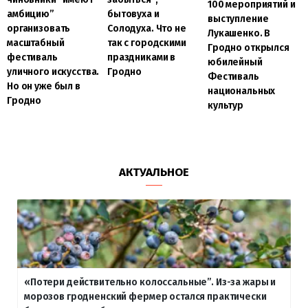
100 мероприятий и
амбицию”
бытовуха и
выступление
организовать
Солодуха. Что не
Лукашенко. В
масштабный
так с городскими
Гродно открылся
фестиваль
праздниками в
юбилейный
уличного искусства.
Гродно
Фестиваль
Но он уже был в
национальных
Гродно
культур
АКТУАЛЬНОЕ
«Потери действительно колоссальные”. Из-за жары и
морозов гродненский фермер остался практически