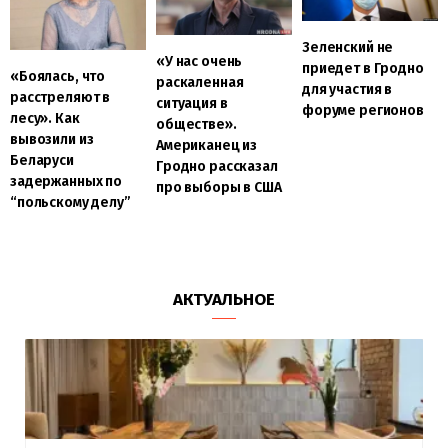
Зеленский не
«У нас очень
приедет в Гродно
«Боялась, что
раскаленная
для участия в
расстреляют в
ситуация в
форуме регионов
лесу». Как
обществе».
вывозили из
Американец из
Беларуси
Гродно рассказал
задержанных по
про выборы в США
“польскому делу”
АКТУАЛЬНОЕ