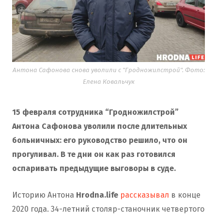
Антона Сафонова снова уволили с "Гродножилстрой". Фото:
Елена Ковальчук
15 февраля сотрудника “Гродножилстрой”
Антона Сафонова уволили после длительных
больничных: его руководство решило, что он
прогуливал. В те дни он как раз готовился
оспаривать предыдущие выговоры в суде.
Историю Антона
Hrodna.life
рассказывал
в конце
2020 года. 34-летний столяр-станочник четвертого