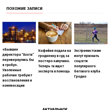
ПОХОЖИЕ ЗАПИСИ
«Бывшие
Кофейня подала на
Экстремистским
директора “Азота”
гродненку в суд за
могут признать
перевернулись бы
пост про капучино.
соцсети
в гробу».
Теперь та ищет
популярного
Уволенные
эксперта в помощь
бегового клуба
рабочие требуют
Гродно
восстановления и
компенсации
АКТУАЛЬНОЕ