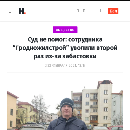
F
I
Бел
a
n
c
s
e
t
b
a
o
g
ОБЩЕСТВО
o
r
k
a
Суд не помог: сотрудника
m
“Гродножилстрой” уволили второй
раз из-за забастовки
22 ФЕВРАЛЯ 2021, 13:17