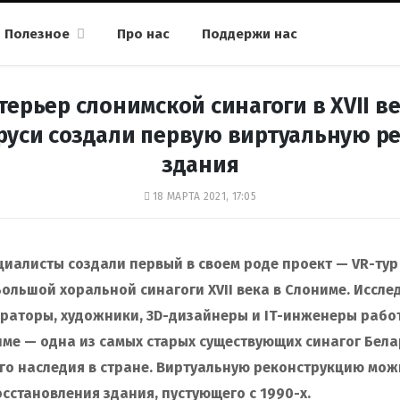
Полезное
Про нас
Поддержи нас
ерьер слонимской синагоги в XVII ве
руси создали первую виртуальную 
здания
18 МАРТА 2021, 17:05
циалисты создали первый в своем роде проект — VR-тур
ольшой хоральной синагоги XVII века в Слониме. Иссле
враторы, художники, 3D-дизайнеры и IT-инженеры работ
име — одна из самых старых существующих синагог Бел
го наследия в стране. Виртуальную реконструкцию мож
сстановления здания, пустующего с 1990-х.