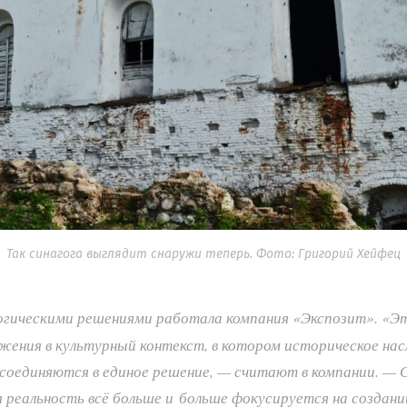
Так синагога выглядит снаружи теперь. Фото: Григорий Хейфец
огическими решениями работала компания «Экспозит».
«Эт
ения в культурный контекст, в котором историческое нас
соединяются в единое решение, — считают в компании. — С
я реальность всё больше и больше фокусируется на созда