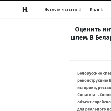
Новости и статьи
Игры
Оценить инт
шлем. В Бела
Белорусские спе
реконструкцию Б
историки, реста
Синагога в Слон
объект еврейско
для реального во