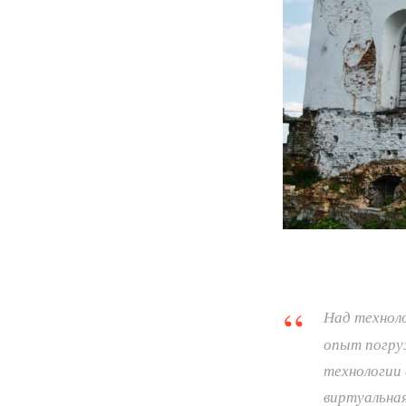
Над технол
опыт погруж
технологии 
виртуальна