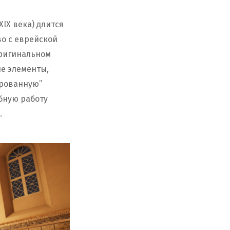
XIX века) длится
во с еврейской
оригинальном
ые элементы,
ированную”
бную работу
.