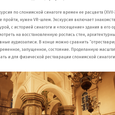
урсия по слонимской синагоге времен ее расцвета (XVII-
ее пройти, нужен VR-шлем. Экскурсия включает знакомст
урой, с историей синагоги и «посещение» здания в его 
мотреть на восстановленную роспись стен, архитектурн
вные аудиозаписи. В конце можно сравнить “отреставр
овременное, запущенное, состояние. Проделанную масшта
ать и для физической реставрации слонимской синагоги