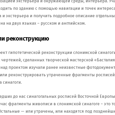
лизацией экстерьера и окружающей среды, интерьера. Уч
ходить по зданию с помощью навигации и точек интереса
а и экстерьера и получить подробное описание отдельны
на на двух языках – русском и английском.
ли реконструкцию
ект гипотетической реконструкции слонимской синагоги
чертежей, сделанных творческой мастерской «Басталия»
 над проектом изучали ранее неизвестные фотодокументы
лили реконструировать утраченные фрагменты росписей
а синагоги.
едших до нас синагогальных росписей Восточной Европы 
йчас фрагменты живописи в слонимской синагоге – это 
 Остальные — или утрачены, или находятся под позднейш