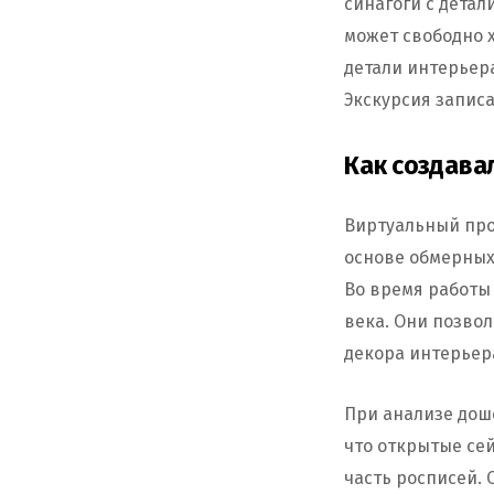
синагоги с дета
может свободно 
детали интерьер
Экскурсия записа
Как создава
Виртуальный про
основе обмерных 
Во время работы
века. Они позво
декора интерьер
При анализе дош
что открытые се
часть росписей.