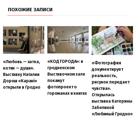
ПОХОЖИЕ ЗАПИСИ
«КОД ГОРОДА»: в
«Любовь — хатка,
«Фотография
гродненском
котик — душа».
документирует
Выставочном зале
Выставку Наталии
реальность,
покажут
Дорош «Карані»
рисунок передает
фотопроект о
открыли в Гродно
чувства».
горожанах и книгах
Открылась
выставка Катерины
Забелиной
«Любимый Гродно»