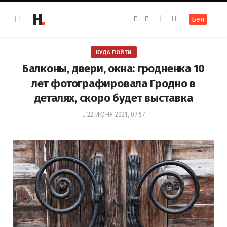
F
I
Бел
a
n
c
s
e
t
b
a
o
g
КУДА ПОЙТИ
o
r
k
a
Балконы, двери, окна: гродненка 10
m
лет фотографировала Гродно в
деталях, скоро будет выставка
22 ИЮНЯ 2021, 07:57