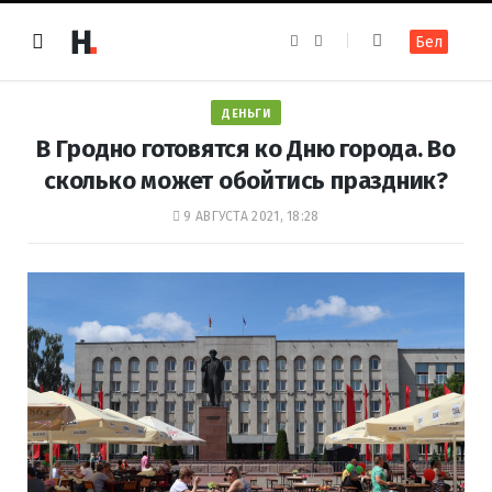
F
I
Бел
a
n
c
s
e
t
b
a
o
g
ДЕНЬГИ
o
r
k
a
В Гродно готовятся ко Дню города. Во
m
сколько может обойтись праздник?
9 АВГУСТА 2021, 18:28