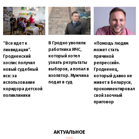
В Гродно уволили
“Все идет к
«Помощь людям
работника МЧС,
ликвидации”.
может стать
который хотел
Гродненский
причиной
узнать результаты
хоспис получил
репрессий».
выборов, а попал в
новый судебный
Гродненец,
изолятор. Мужчина
иск: за
который давно не
подал в суд
использование
живет в Беларуси,
коридора детской
прокомментировал
поликлиники
свой заочный
приговор
АКТУАЛЬНОЕ