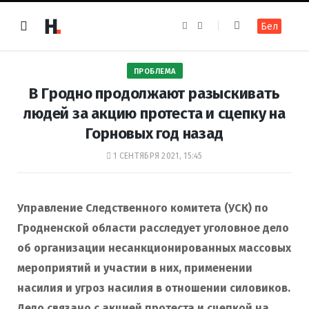
F
I
Бел
a
n
c
s
e
t
b
a
o
g
ПРОБЛЕМА
o
r
k
a
В Гродно продолжают разыскивать
m
людей за акцию протеста и сцепку на
Горновых год назад
1 СЕНТЯБРЯ 2021, 15:45
Управление Следственного комитета (УСК) по
Гродненской области расследует уголовное дело
об организации
несанкционированных массовых
мероприятий
и участии в них, применении
насилия и угроз насилия в отношении силовиков.
Дело связано с акцией протеста и сцепкой на