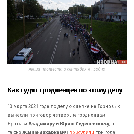
Акция протеста 6 сентября в Гродно
Как судят гродненцев по этому делу
10 марта 2021 года по делу о сцепке на Горновых
вынесли приговор четверым гродненцам.
Братьям
Владимиру и Юрию Седеневскому
, а
также
Жанне Захаркевич
присудили
три года