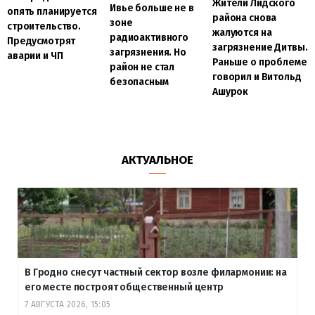
Жители Лидского
Ивье больше не в
опять планируется
района снова
зоне
строительство.
жалуются на
радиоактивного
Предусмотрят
загрязнение Дитвы.
загрязнения. Но
аварии и ЧП
Раньше о проблеме
район не стал
говорил и Витольд
безопасным
Ашурок
АКТУАЛЬНОЕ
В Гродно снесут частный сектор возле филармонии: на
его месте построят общественный центр
7 АВГУСТА 2026, 15:05