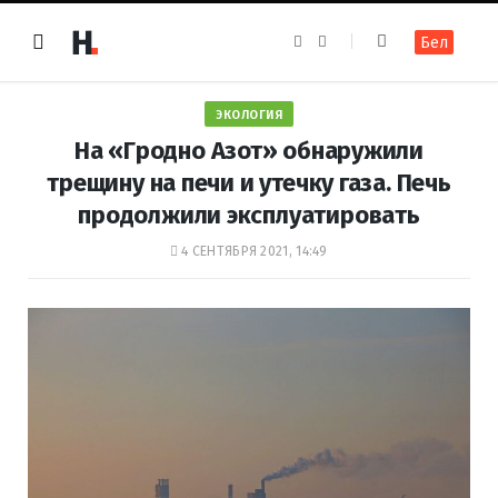
F
I
Бел
a
n
c
s
e
t
b
a
o
g
ЭКОЛОГИЯ
o
r
k
a
На «Гродно Азот» обнаружили
m
трещину на печи и утечку газа. Печь
продолжили эксплуатировать
4 СЕНТЯБРЯ 2021, 14:49