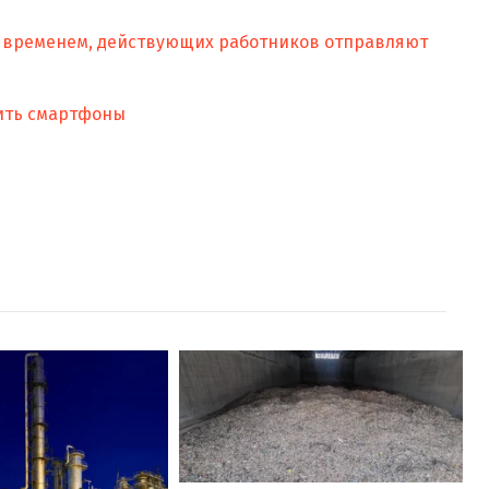
ем временем, действующих работников отправляют
тить смартфоны