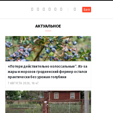
F
I
T
R
Y
В
Бел
a
n
e
S
o
к
c
s
l
S
u
о
e
t
e
T
н
b
a
g
u
т
АКТУАЛЬНОЕ
o
g
r
b
а
o
r
a
e
к
k
a
m
т
m
е
«Потери действительно колоссальные”. Из-за
жары и морозов гродненский фермер остался
практически без урожая голубики
7 АВГУСТА 2026, 16:47