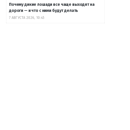
Почему дикие лошади все чаще выходят на
дороги — и что с ними будут делать
7 АВГУСТА 2026, 10:45