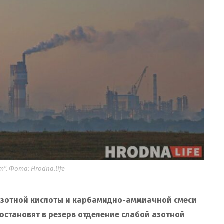
". Фота: Hrodna.life
 азотной кислоты и карбамидно-аммиачной смеси
 остановят в резерв отделение слабой азотной