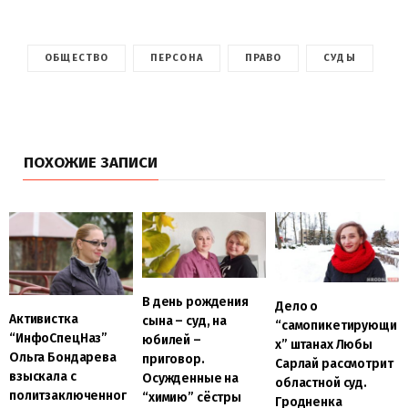
ОБЩЕСТВО
ПЕРСОНА
ПРАВО
СУДЫ
ПОХОЖИЕ ЗАПИСИ
В день рождения
Дело о
Активистка
сына – суд, на
“самопикетирующи
“ИнфоСпецНаз”
юбилей –
х” штанах Любы
Ольга Бондарева
приговор.
Сарлай рассмотрит
взыскала с
Осужденные на
областной суд.
политзаключенног
“химию” сёстры
Гродненка