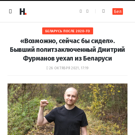
F
I
Бел
a
n
c
s
e
t
b
a
o
g
БЕЛАРУСЬ ПОСЛЕ 2020-ГО
o
r
k
a
«Возможно, сейчас бы сидел».
m
Бывший политзаключенный Дмитрий
Фурманов уехал из Беларуси
26 ОКТЯБРЯ 2021, 17:19