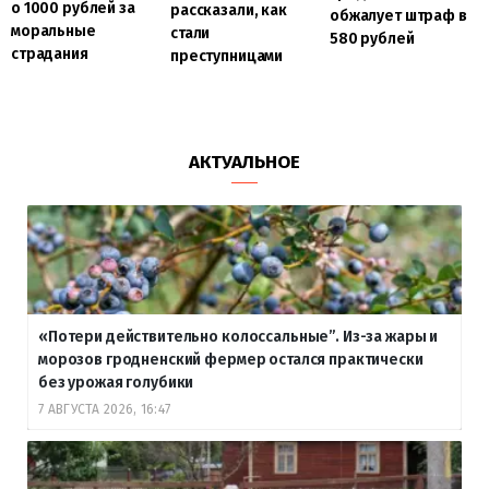
о 1000 рублей за
рассказали, как
обжалует штраф в
моральные
стали
580 рублей
страдания
преступницами
АКТУАЛЬНОЕ
«Потери действительно колоссальные”. Из-за жары и
морозов гродненский фермер остался практически
без урожая голубики
7 АВГУСТА 2026, 16:47