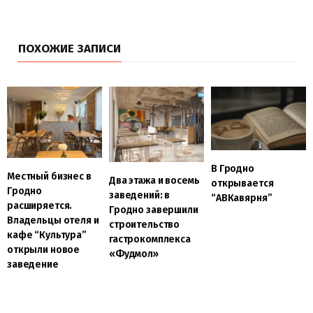
ПОХОЖИЕ ЗАПИСИ
В Гродно
Местный бизнес в
Два этажа и восемь
открывается
Гродно
заведений: в
“АВКавярня”
расширяется.
Гродно завершили
Владельцы отеля и
строительство
кафе “Культура”
гастрокомплекса
открыли новое
«Фудмол»
заведение