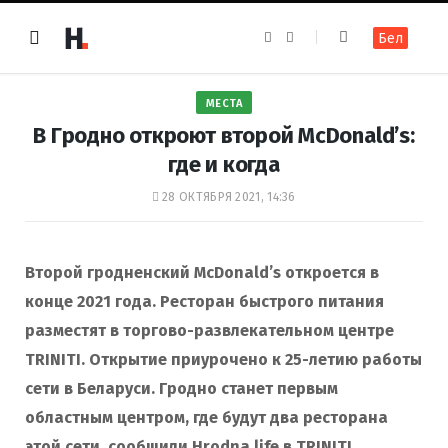
F
I
Бел
a
n
c
s
e
t
b
a
o
g
МЕСТА
o
r
k
a
В Гродно откроют второй McDonald’s:
m
где и когда
28 ОКТЯБРЯ 2021, 14:36
Второй гродненский McDonald’s откроется в
конце 2021 года. Ресторан быстрого питания
разместят в торгово-развлекательном центре
TRINITI. Открытие приурочено к 25-летию работы
сети в Беларуси. Гродно станет первым
областным центром, где будут два ресторана
этой сети, сообщили Hrodna.life в TRINITI.