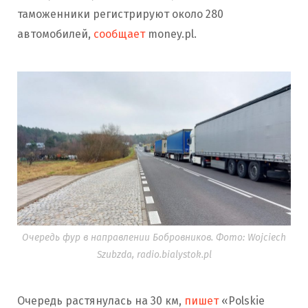
таможенники регистрируют около 280
автомобилей,
сообщает
money.pl.
Очередь фур в направлении Бобровников. Фото: Wojciech
Szubzda, radio.bialystok.pl
Очередь растянулась на 30 км,
пишет
«Polskie