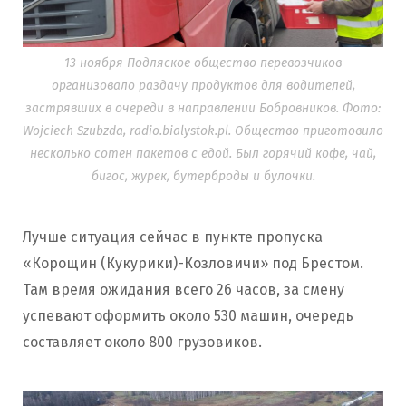
13 ноября Подляское общество перевозчиков
организовало раздачу продуктов для водителей,
застрявших в очереди в направлении Бобровников. Фото:
Wojciech Szubzda, radio.bialystok.pl. Общество приготовило
несколько сотен пакетов с едой. Был горячий кофе, чай,
бигос, журек, бутерброды и булочки.
Лучше ситуация сейчас в пункте пропуска
«Корощин (Кукурики)-Козловичи» под Брестом.
Там время ожидания всего 26 часов, за смену
успевают оформить около 530 машин, очередь
составляет около 800 грузовиков.