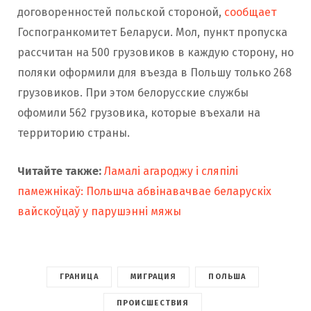
договоренностей польской стороной,
сообщает
Госпогранкомитет Беларуси. Мол, пункт пропуска
рассчитан на 500 грузовиков в каждую сторону, но
поляки оформили для въезда в Польшу только 268
грузовиков. При этом белорусские службы
офомили 562 грузовика, которые въехали на
территорию страны.
Читайте также:
Ламалі агароджу і сляпілі
памежнікаў: Польшча абвінавачвае беларускіх
вайскоўцаў у парушэнні мяжы
ГРАНИЦА
МИГРАЦИЯ
ПОЛЬША
ПРОИСШЕСТВИЯ