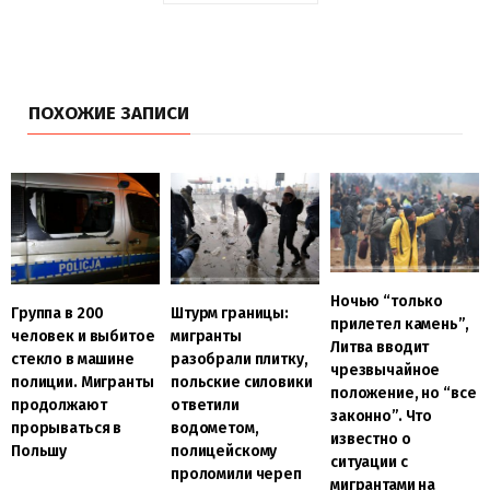
ПОХОЖИЕ ЗАПИСИ
Ночью “только
Группа в 200
Штурм границы:
прилетел камень”,
человек и выбитое
мигранты
Литва вводит
стекло в машине
разобрали плитку,
чрезвычайное
полиции. Мигранты
польские силовики
положение, но “все
продолжают
ответили
законно”. Что
прорываться в
водометом,
известно о
Польшу
полицейскому
ситуации с
проломили череп
мигрантами на