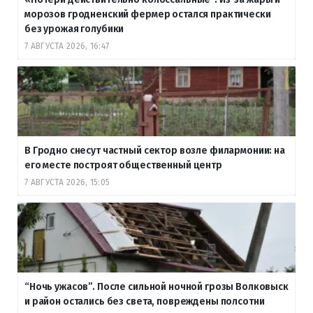
морозов гродненский фермер остался практически
без урожая голубики
7 АВГУСТА 2026, 16:47
В Гродно снесут частный сектор возле филармонии: на
его месте построят общественный центр
7 АВГУСТА 2026, 15:05
“Ночь ужасов”. После сильной ночной грозы Волковыск
и район остались без света, повреждены полсотни