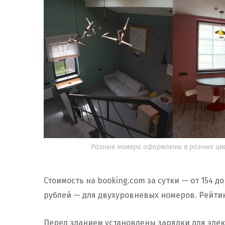
Разные номера оформлены в разных цвет
Стоимость на booking.com за сутки — от 154 до
рублей — для двухуровневых номеров. Рейтинг
Перед зданием установлены зарядки для элект