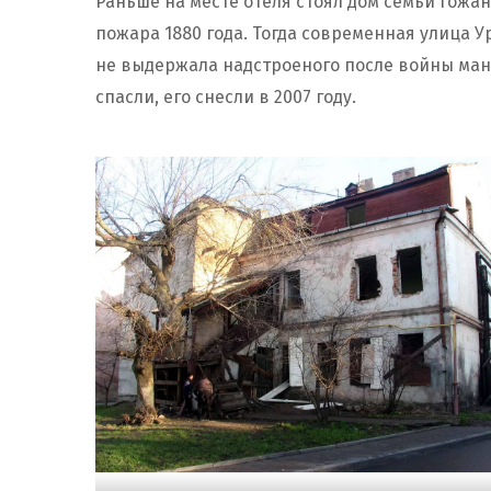
Раньше на месте отеля стоял дом семьи Гожан
пожара 1880 года. Тогда современная улица У
не выдержала надстроеного после войны манс
спасли, его снесли в 2007 году.