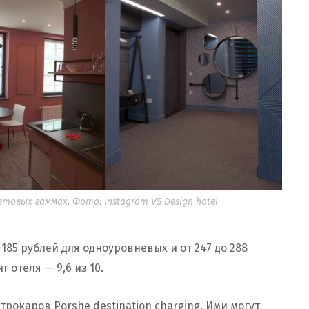
овых гаммах. Фото: Instagram VS Design hotel
 185 рублей для одноуровневых и от 247 до 288
 отеля — 9,6 из 10.
рокаров Porshe destination charging. Ими могут