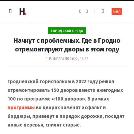
F
I
Бел
a
n
c
s
e
t
b
a
o
g
ГОРОДСКАЯ СРЕДА
o
r
k
a
Начнут с проблемных. Где в Гродно
m
отремонтируют дворы в этом году
15 ФЕВРАЛЯ 2022, 16:32
Гродненский горисполком в 2022 году решил
отремонтировать 150 дворов вместо ежегодных
100 по программе «100 дворов». В рамках
программы
во дворах заменят асфальт и
бордюры,
приведут в порядок дорожки, посадят
новые деревья, спилят старые.