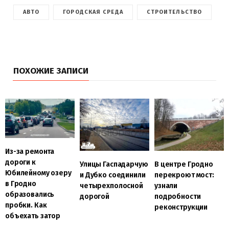
АВТО
ГОРОДСКАЯ СРЕДА
СТРОИТЕЛЬСТВО
ПОХОЖИЕ ЗАПИСИ
Из-за ремонта
дороги к
В центре Гродно
Улицы Гаспадарчую
Юбилейному озеру
перекроют мост:
и Дубко соединили
в Гродно
узнали
четырехполосной
образовались
подробности
дорогой
пробки. Как
реконструкции
объехать затор