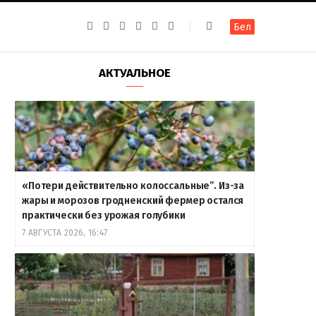
F
I
T
R
Y
В
Бел
a
n
e
S
o
к
c
s
l
S
u
о
e
t
e
T
н
b
a
g
u
т
АКТУАЛЬНОЕ
o
g
r
b
а
o
r
a
e
к
k
a
m
т
m
е
«Потери действительно колоссальные”. Из-за
жары и морозов гродненский фермер остался
практически без урожая голубики
7 АВГУСТА 2026, 16:47