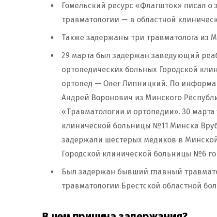
Гомельский ресурс «Флагшток» писал о
травматологии — в областной клиническ
Также задержаны три травматолога из Мо
29 марта был задержан заведующий реа
ортопедических больных Городской кли
ортопед — Олег Липницкий. По информац
Андрей Воронович из Минского Республ
«Травматологии и ортопедии». 30 марта
клинической больницы №11 Минска Врубл
задержали шестерых медиков в Минской
Городской клинической больницы №6 гор
Был задержан бывший главный травмато
травматологии Брестской областной бол
В чем причина задержания?