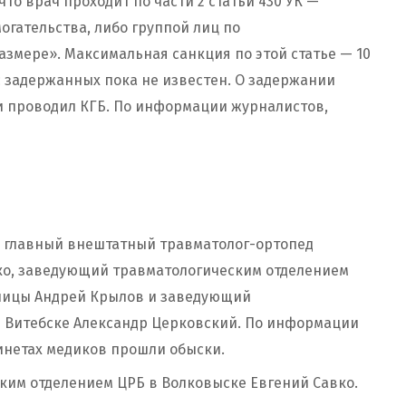
то врач проходит по части 2 статьи 430 УК —
огательства, либо группой лиц по
азмере». Максимальная санкция по этой статье — 10
с задержанных пока не известен. О задержании
ки проводил КГБ. По информации журналистов,
и главный внештатный травматолог-ортопед
ко, заведующий травматологическим отделением
ьницы Андрей Крылов и заведующий
 Витебске Александр Церковский. По информации
абинетах медиков прошли обыски.
им отделением ЦРБ в Волковыске Евгений Савко.