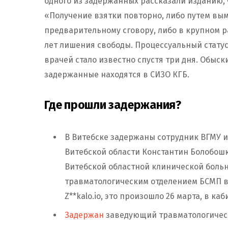
одного из задержанных рассказали изданию, ч
«Получение взятки повторно, либо путем вым
предварительному сговору, либо в крупном р
лет лишения свободы. Процессуальный стату
врачей стало известно спустя три дня. Обыс
задержанные находятся в СИЗО КГБ.
Где прошли задержания?
В Витебске задержаны сотрудник ВГМУ 
Витебской области Константин Болобош
Витебской областной клинической бол
травматологическим отделением БСМП в
Z**kalo.io, это произошло 26 марта, в к
Задержан
заведующий травматологическ