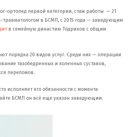
ог-ортопед первой категории, стаж работы — 21
чом-травматологом в БСМП, с 2015 года — заведующим
дит
в семейную династию Тодриков с общим
ают порядка 20 видов услуг. Среди них — операции
ование тазобедренных и коленных суставов,
хся переломов.
кто исполняет его обязанности с момента
сайте БСМП он всё еще указан заведующим.