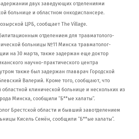
 задержании двух заведующих отделениями
ой больнице и областном онкодиспансере.
зырской ЦРБ, сообщает The Village.
билитационным отделением для травматолого-
нической больницы №11 Минска травматолог-
ии на 30 марта, также задержан еще доктор
иканского научно-практического центра
 утром также был задержан главврач Городской
евский Валерий. Кроме того, сообщают, что
 областной клинической больнице и нескольких из
ода Минска, сообщили “Б**ые халаты”.
лог Брестской области и бывший завотделением
ьницы Кисель Семён, сообщили “Б**ые халаты”.