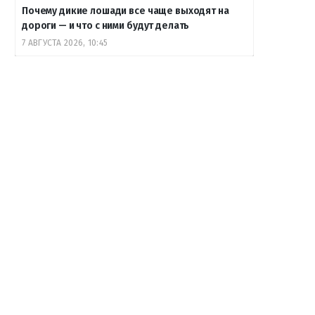
Почему дикие лошади все чаще выходят на
дороги — и что с ними будут делать
7 АВГУСТА 2026, 10:45