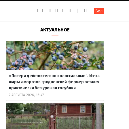
F
I
T
R
Y
В
Бел
a
n
e
S
o
к
c
s
l
S
u
о
e
t
e
T
н
b
a
g
u
т
АКТУАЛЬНОЕ
o
g
r
b
а
o
r
a
e
к
k
a
m
т
m
е
«Потери действительно колоссальные”. Из-за
жары и морозов гродненский фермер остался
практически без урожая голубики
7 АВГУСТА 2026, 16:47