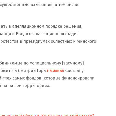
мущественные взыскания, в том числе
вать в апелляционном порядке решения,
анции. Вводится кассационная стадия
протестов в президиумах областных и Минского
обвиняемые по «специальному [заочному]
комитета Дмитрий Гора
называл
Светлану
й «тех самых фондов, которые финансировали
я на нашей территории».
одненской области. Кого судят по этой статье?