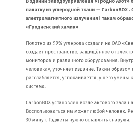
В здании заводоуправления «Гродно Азот» о
палатку из углеродной ткани — CarbonBOX .
электромагнитного излучения і таким обра
«Гродненский химик»
.
Полотно из 99% углерода создали на ОАО «Св
создает пространство, защищённое от элект
мониторов и различного оборудования. Внутр
человека», уточняет издание. Таким образом
расслабляется, успокаивается, у него умень
система.
CarbonBOX установлен возле актового зала н
Воспользоваться им может любой человек. Р
30 минут. Гаджеты нужно оставлять снаружи.