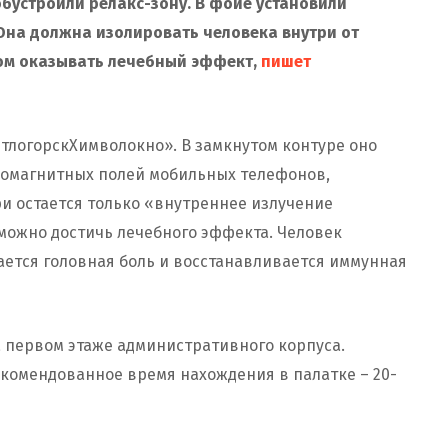
бустроили релакс-зону. В фойе установили
 Она должна изолировать человека внутри от
зом оказывать лечебный эффект,
пишет
етлогорскХимволокно». В замкнутом контуре оно
ромагнитных полей мобильных телефонов,
и остается только «внутреннее излучение
 можно достичь лечебного эффекта. Человек
шается головная боль и восстанавливается иммунная
а первом этаже административного корпуса.
екомендованное время нахождения в палатке – 20-